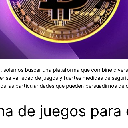
ña, solemos buscar una plataforma que combine divers
tensa variedad de juegos y fuertes medidas de segur
os las particularidades que pueden persuadirnos de 
a de juegos para 