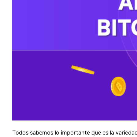
Todos sabemos lo importante que es la varieda