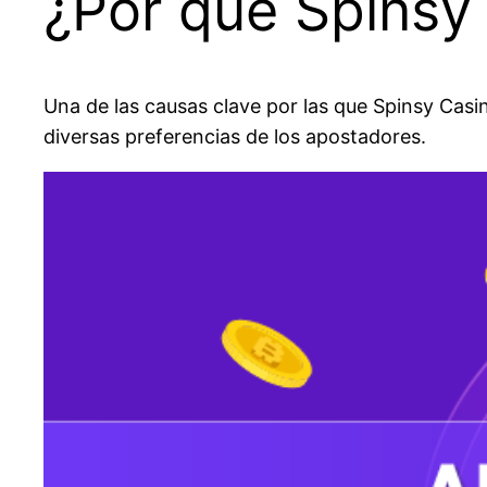
¿Por qué Spinsy 
Una de las causas clave por las que Spinsy Casin
diversas preferencias de los apostadores.