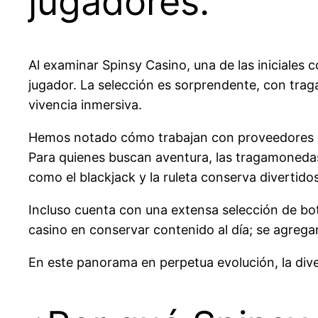
jugadores.
Al examinar Spinsy Casino, una de las iniciales
jugador. La selección es sorprendente, con tra
vivencia inmersiva.
Hemos notado cómo trabajan con proveedores de 
Para quienes buscan aventura, las tragamonedas
como el blackjack y la ruleta conserva divertido
Incluso cuenta con una extensa selección de b
casino en conservar contenido al día; se agrega
En este panorama en perpetua evolución, la dive