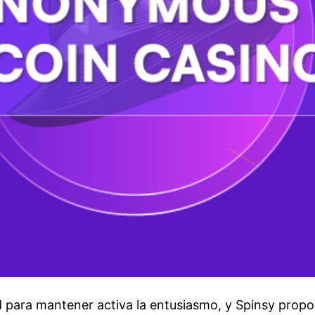
d para mantener activa la entusiasmo, y Spinsy prop