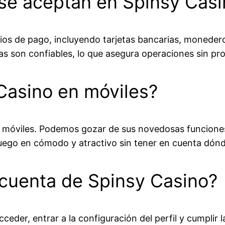
se aceptan en Spinsy Casi
os de pago, incluyendo tarjetas bancarias, monederos
vas son confiables, lo que asegura operaciones sin p
Casino en móviles?
os móviles. Podemos gozar de sus novedosas funcione
o juego en cómodo y atractivo sin tener en cuenta dó
cuenta de Spinsy Casino?
ceder, entrar a la configuración del perfil y cumplir l