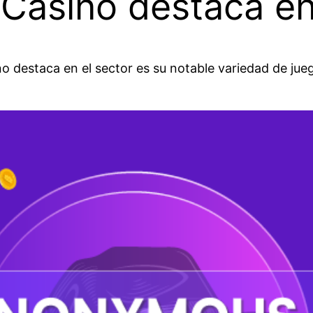
Casino destaca en
o destaca en el sector es su notable variedad de jue