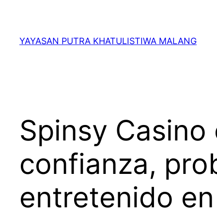
Lewati
ke
konten
YAYASAN PUTRA KHATULISTIWA MALANG
Spinsy Casino 
confianza, pr
entretenido en