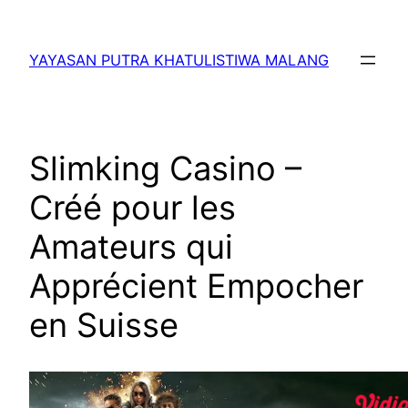
Lewati
ke
YAYASAN PUTRA KHATULISTIWA MALANG
konten
Slimking Casino –
Créé pour les
Amateurs qui
Apprécient Empocher
en Suisse