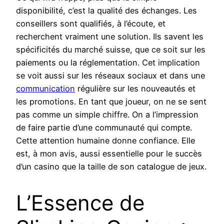
disponibilité, c’est la qualité des échanges. Les
conseillers sont qualifiés, à l’écoute, et
recherchent vraiment une solution. Ils savent les
spécificités du marché suisse, que ce soit sur les
paiements ou la réglementation. Cet implication
se voit aussi sur les réseaux sociaux et dans une
communication
régulière sur les nouveautés et
les promotions. En tant que joueur, on ne se sent
pas comme un simple chiffre. On a l’impression
de faire partie d’une communauté qui compte.
Cette attention humaine donne confiance. Elle
est, à mon avis, aussi essentielle pour le succès
d’un casino que la taille de son catalogue de jeux.
L’Essence de