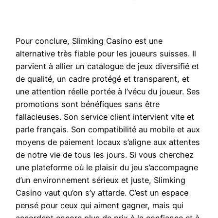
Pour conclure, Slimking Casino est une
alternative très fiable pour les joueurs suisses. Il
parvient à allier un catalogue de jeux diversifié et
de qualité, un cadre protégé et transparent, et
une attention réelle portée à l’vécu du joueur. Ses
promotions sont bénéfiques sans être
fallacieuses. Son service client intervient vite et
parle français. Son compatibilité au mobile et aux
moyens de paiement locaux s’aligne aux attentes
de notre vie de tous les jours. Si vous cherchez
une plateforme où le plaisir du jeu s’accompagne
d’un environnement sérieux et juste, Slimking
Casino vaut qu’on s’y attarde. C’est un espace
pensé pour ceux qui aiment gagner, mais qui
accordent encore plus de prix à la confiance et à