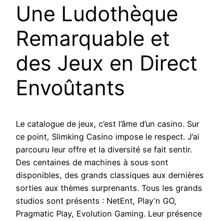
Une Ludothèque
Remarquable et
des Jeux en Direct
Envoûtants
Le catalogue de jeux, c’est l’âme d’un casino. Sur
ce point, Slimking Casino impose le respect. J’ai
parcouru leur offre et la diversité se fait sentir.
Des centaines de machines à sous sont
disponibles, des grands classiques aux dernières
sorties aux thèmes surprenants. Tous les grands
studios sont présents : NetEnt, Play’n GO,
Pragmatic Play, Evolution Gaming. Leur présence