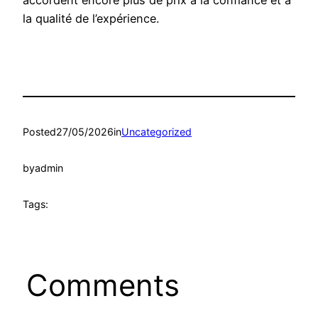
la qualité de l’expérience.
Posted
27/05/2026
in
Uncategorized
by
admin
Tags:
Comments