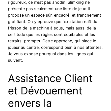
rigoureux, ce n’est pas anodin. Slimking ne
présente pas seulement une liste de jeux. Il
propose un espace sûr, encadré, et franchement
gratifiant. On y éprouve que l’excitation naît du
frisson de la machine à sous, mais aussi de la
certitude que les règles sont équitables et les
retraits, prompts. Cette approche, qui place le
joueur au centre, correspond bien à nos attentes.
Je vous expose pourquoi dans les lignes qui
suivent.
Assistance Client
et Dévouement
envers la