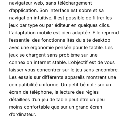
navigateur web, sans téléchargement
d’application. Son interface est sobre et sa
navigation intuitive. Il est possible de filtrer les
jeux par type ou par éditeur en quelques clics.
L’adaptation mobile est bien adaptée. Elle reprend
l’essentiel des fonctionnalités du site desktop
avec une ergonomie pensée pour le tactile. Les
jeux se chargent sans problème sur une
connexion internet stable. L’objectif est de vous
laisser vous concentrer sur le jeu sans encombre.
Les essais sur différents appareils montrent une
compatibilité uniforme. Un petit bémol : sur un
écran de téléphone, la lecture des règles
détaillées d’un jeu de table peut être un peu
moins confortable que sur un grand écran
d’ordinateur.