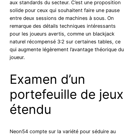
aux standards du secteur. C’est une proposition
solide pour ceux qui souhaitent faire une pause
entre deux sessions de machines à sous. On
remarque des détails techniques intéressants
pour les joueurs avertis, comme un blackjack
naturel récompensé 3:2 sur certaines tables, ce
qui augmente légèrement l’avantage théorique du
joueur.
Examen d’un
portefeuille de jeux
étendu
Neon54 compte sur la variété pour séduire au