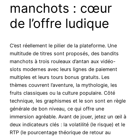
manchots : cœur
de l’offre ludique
C’est réellement le pilier de la plateforme. Une
multitude de titres sont proposés, des bandits
manchots à trois rouleaux d’antan aux vidéo-
slots modernes avec leurs lignes de paiement
multiples et leurs tours bonus gratuits. Les
thèmes couvrent l’aventure, la mythologie, les
fruits classiques ou la culture populaire. Côté
technique, les graphismes et le son sont en règle
générale de bon niveau, ce qui offre une
immersion agréable. Avant de jouer, jetez un œil à
deux indicateurs clés : la volatilité (le risque) et le
RTP (le pourcentage théorique de retour au