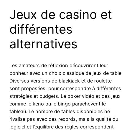
Jeux de casino et
différentes
alternatives
Les amateurs de réflexion découvriront leur
bonheur avec un choix classique de jeux de table.
Diverses versions de blackjack et de roulette
sont proposées, pour correspondre à différentes
stratégies et budgets. Le poker vidéo et des jeux
comme le keno ou le bingo parachèvent le
tableau. Le nombre de tables disponibles ne
rivalise pas avec des records, mais la qualité du
logiciel et l’équilibre des règles correspondent