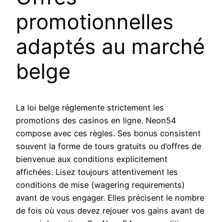
promotionnelles
adaptés au marché
belge
La loi belge réglemente strictement les
promotions des casinos en ligne. Neon54
compose avec ces règles. Ses bonus consistent
souvent la forme de tours gratuits ou d’offres de
bienvenue aux conditions explicitement
affichées. Lisez toujours attentivement les
conditions de mise (wagering requirements)
avant de vous engager. Elles précisent le nombre
de fois où vous devez rejouer vos gains avant de