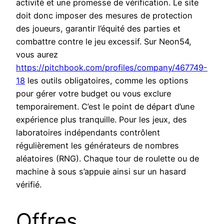
activité et une promesse de vérification. Le site
doit donc imposer des mesures de protection
des joueurs, garantir l’équité des parties et
combattre contre le jeu excessif. Sur Neon54,
vous aurez
https://pitchbook.com/profiles/company/467749-
18
les outils obligatoires, comme les options
pour gérer votre budget ou vous exclure
temporairement. C’est le point de départ d’une
expérience plus tranquille. Pour les jeux, des
laboratoires indépendants contrôlent
régulièrement les générateurs de nombres
aléatoires (RNG). Chaque tour de roulette ou de
machine à sous s’appuie ainsi sur un hasard
vérifié.
Offres