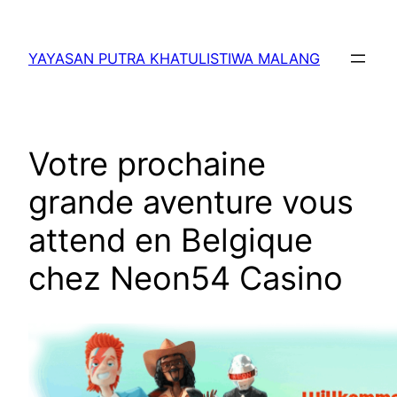
Lewati
ke
YAYASAN PUTRA KHATULISTIWA MALANG
konten
Votre prochaine
grande aventure vous
attend en Belgique
chez Neon54 Casino