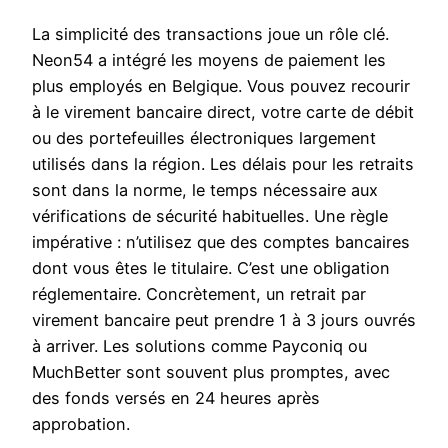
La simplicité des transactions joue un rôle clé.
Neon54 a intégré les moyens de paiement les
plus employés en Belgique. Vous pouvez recourir
à le virement bancaire direct, votre carte de débit
ou des portefeuilles électroniques largement
utilisés dans la région. Les délais pour les retraits
sont dans la norme, le temps nécessaire aux
vérifications de sécurité habituelles. Une règle
impérative : n’utilisez que des comptes bancaires
dont vous êtes le titulaire. C’est une obligation
réglementaire. Concrètement, un retrait par
virement bancaire peut prendre 1 à 3 jours ouvrés
à arriver. Les solutions comme Payconiq ou
MuchBetter sont souvent plus promptes, avec
des fonds versés en 24 heures après
approbation.