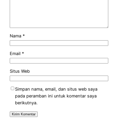
Nama
*
Email
*
Situs Web
Simpan nama, email, dan situs web saya
pada peramban ini untuk komentar saya
berikutnya.