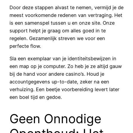
Door deze stappen alvast te nemen, vermijd je de
meest voorkomende redenen van vertraging. Het
is een samenspel tussen u en onze site. Onze
support helpt je graag om alles goed in te
regelen. Gezamenlijk streven we voor een
perfecte flow.
Sla een exemplaar van je identiteitsbewijzen in
een map op je computer. Zo heb je ze altijd gauw
bij de hand voor andere casino’s. Houd je
accountgegevens up-to-date, zeker na een
verhuizing. Een beetje voorbereiding levert later
een boel tijd en gedoe.
Geen Onnodige