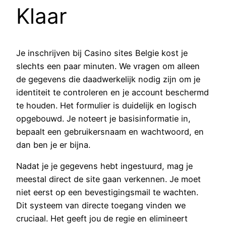
Klaar
Je inschrijven bij Casino sites Belgie kost je
slechts een paar minuten. We vragen om alleen
de gegevens die daadwerkelijk nodig zijn om je
identiteit te controleren en je account beschermd
te houden. Het formulier is duidelijk en logisch
opgebouwd. Je noteert je basisinformatie in,
bepaalt een gebruikersnaam en wachtwoord, en
dan ben je er bijna.
Nadat je je gegevens hebt ingestuurd, mag je
meestal direct de site gaan verkennen. Je moet
niet eerst op een bevestigingsmail te wachten.
Dit systeem van directe toegang vinden we
cruciaal. Het geeft jou de regie en elimineert