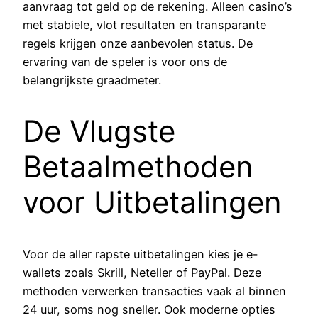
aanvraag tot geld op de rekening. Alleen casino’s
met stabiele, vlot resultaten en transparante
regels krijgen onze aanbevolen status. De
ervaring van de speler is voor ons de
belangrijkste graadmeter.
De Vlugste
Betaalmethoden
voor Uitbetalingen
Voor de aller rapste uitbetalingen kies je e-
wallets zoals Skrill, Neteller of PayPal. Deze
methoden verwerken transacties vaak al binnen
24 uur, soms nog sneller. Ook moderne opties