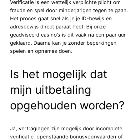
Verificatie is een wettelijk verplichte plicht om
fraude en spel door minderjarigen tegen te gaan.
Het proces gaat snel als je je ID-bewijs en
adresbewijs direct paraat hebt. Bij onze
geadviseerd casino’s is dit vaak na een paar uur
geklaard. Daarna kan je zonder beperkingen
spelen en opnames doen.
Is het mogelijk dat
mijn uitbetaling
opgehouden worden?
Ja, vertragingen zijn mogelijk door incomplete
verificatie, openstaande bonusvoorwaarden of