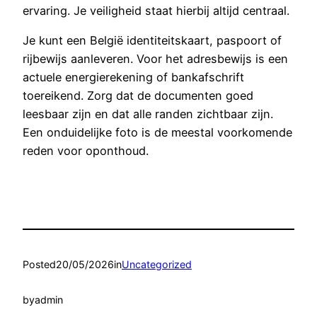
ervaring. Je veiligheid staat hierbij altijd centraal.
Je kunt een België identiteitskaart, paspoort of
rijbewijs aanleveren. Voor het adresbewijs is een
actuele energierekening of bankafschrift
toereikend. Zorg dat de documenten goed
leesbaar zijn en dat alle randen zichtbaar zijn.
Een onduidelijke foto is de meestal voorkomende
reden voor oponthoud.
Posted
20/05/2026
in
Uncategorized
by
admin