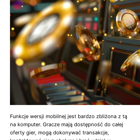
Funkcje wersji mobilnej jest bardzo zbliżona z tą
na komputer. Gracze mają dostępność do całej
oferty gier, mogą dokonywać transakcje,