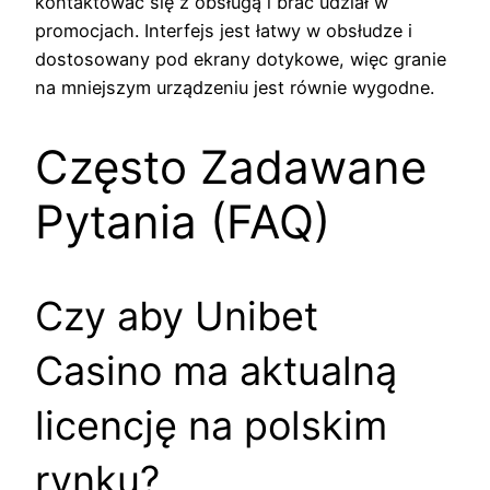
kontaktować się z obsługą i brać udział w
promocjach. Interfejs jest łatwy w obsłudze i
dostosowany pod ekrany dotykowe, więc granie
na mniejszym urządzeniu jest równie wygodne.
Często Zadawane
Pytania (FAQ)
Czy aby Unibet
Casino ma aktualną
licencję na polskim
rynku?