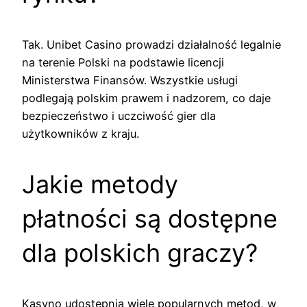
Tak. Unibet Casino prowadzi działalność legalnie
na terenie Polski na podstawie licencji
Ministerstwa Finansów. Wszystkie usługi
podlegają polskim prawem i nadzorem, co daje
bezpieczeństwo i uczciwość gier dla
użytkowników z kraju.
Jakie metody
płatności są dostępne
dla polskich graczy?
Kasyno udostępnia wiele popularnych metod, w