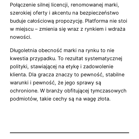
Połączenie silnej licencji, renomowanej marki,
szerokiej oferty i akcentu na bezpieczeństwo
buduje całościową propozycję. Platforma nie stoi
w miejscu – zmienia się wraz z rynkiem i wdraża
nowości.
Długoletnia obecność marki na rynku to nie
kwestia przypadku. To rezultat systematycznej
polityki, stawiającej na etykę i zadowolenie
klienta. Dla gracza znaczy to pewność, stabilne
warunki i pewność, że jego sprawy są
ochronione. W branży obfitującej tymczasowych
podmiotów, takie cechy są na wagę złota.