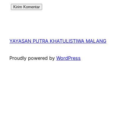
YAYASAN PUTRA KHATULISTIWA MALANG
Proudly powered by
WordPress