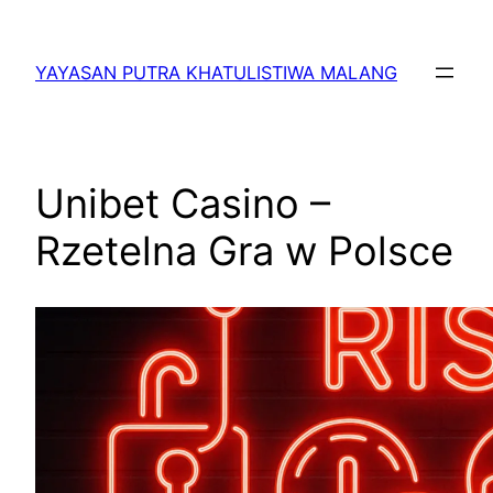
Lewati
ke
YAYASAN PUTRA KHATULISTIWA MALANG
konten
Unibet Casino –
Rzetelna Gra w Polsce