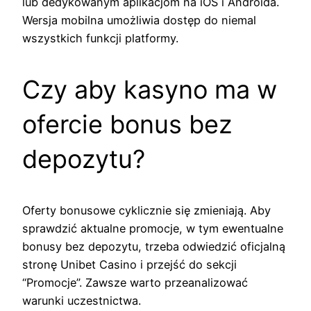
lub dedykowanym aplikacjom na iOS i Androida.
Wersja mobilna umożliwia dostęp do niemal
wszystkich funkcji platformy.
Czy aby kasyno ma w
ofercie bonus bez
depozytu?
Oferty bonusowe cyklicznie się zmieniają. Aby
sprawdzić aktualne promocje, w tym ewentualne
bonusy bez depozytu, trzeba odwiedzić oficjalną
stronę Unibet Casino i przejść do sekcji
“Promocje”. Zawsze warto przeanalizować
warunki uczestnictwa.