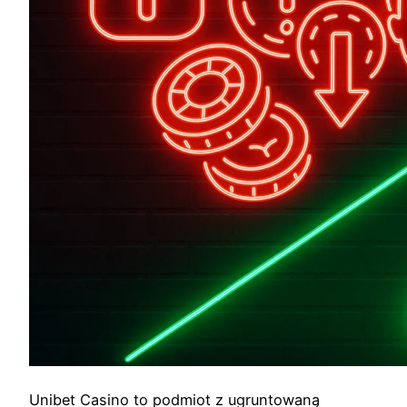
Unibet Casino to podmiot z ugruntowaną