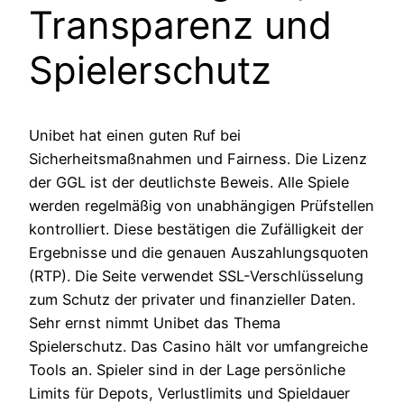
Transparenz und
Spielerschutz
Unibet hat einen guten Ruf bei
Sicherheitsmaßnahmen und Fairness. Die Lizenz
der GGL ist der deutlichste Beweis. Alle Spiele
werden regelmäßig von unabhängigen Prüfstellen
kontrolliert. Diese bestätigen die Zufälligkeit der
Ergebnisse und die genauen Auszahlungsquoten
(RTP). Die Seite verwendet SSL-Verschlüsselung
zum Schutz der privater und finanzieller Daten.
Sehr ernst nimmt Unibet das Thema
Spielerschutz. Das Casino hält vor umfangreiche
Tools an. Spieler sind in der Lage persönliche
Limits für Depots, Verlustlimits und Spieldauer