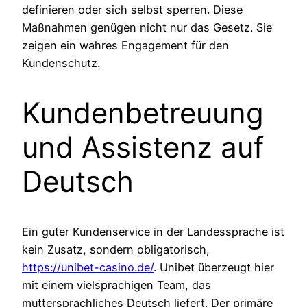
definieren oder sich selbst sperren. Diese
Maßnahmen genügen nicht nur das Gesetz. Sie
zeigen ein wahres Engagement für den
Kundenschutz.
Kundenbetreuung
und Assistenz auf
Deutsch
Ein guter Kundenservice in der Landessprache ist
kein Zusatz, sondern obligatorisch,
https://unibet-casino.de/
. Unibet überzeugt hier
mit einem vielsprachigen Team, das
muttersprachliches Deutsch liefert. Der primäre