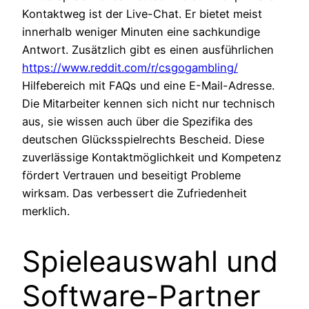
Kontaktweg ist der Live-Chat. Er bietet meist
innerhalb weniger Minuten eine sachkundige
Antwort. Zusätzlich gibt es einen ausführlichen
https://www.reddit.com/r/csgogambling/
Hilfebereich mit FAQs und eine E-Mail-Adresse.
Die Mitarbeiter kennen sich nicht nur technisch
aus, sie wissen auch über die Spezifika des
deutschen Glücksspielrechts Bescheid. Diese
zuverlässige Kontaktmöglichkeit und Kompetenz
fördert Vertrauen und beseitigt Probleme
wirksam. Das verbessert die Zufriedenheit
merklich.
Spieleauswahl und
Software-Partner