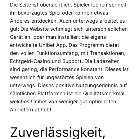
Die Seite ist übersichtlich. Spieler lochen schnell
ihr bevorzugtes Spiel oder können etwas
Anderes entdecken. Auch unterwegs arbeitet es
gut: Die Website schmiegt sich unterschiedlichen
Gerät an, oder man installiert die eigens
entwickelte Unibet App. Das Programm bietet
den vollen Funktionsumfang, mit Transaktionen,
Echtgeld-Casino und Support. Die Ladezeiten
sind gering, die Performance konstant. Dieses ist
wesentlich für ungestörtes Spielen von
unterwegs. Dieses positive Nutzungserlebnis auf
sämtlichen Plattformen ist ein Qualitätsmerkmal,
welches Unibet von weniger gut optimierten
Anbietern abhebt.
Zuverlässigkeit,