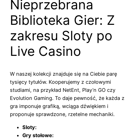
Nieprzebrana
Biblioteka Gier: Z
zakresu Sloty po
Live Casino
W naszej kolekcji znajduje się na Ciebie parę
tysięcy tytułów. Kooperujemy z czołowymi
studiami, na przykład NetEnt, Play’n GO czy
Evolution Gaming. To daje pewność, że każda z
gra imponuje grafiką, wciąga dźwiękiem i
proponuje sprawdzone, rzetelne mechaniki.
Sloty:
Gry stołowe: