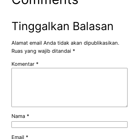
Tinggalkan Balasan
Alamat email Anda tidak akan dipublikasikan.
Ruas yang wajib ditandai
*
Komentar
*
Nama
*
Email
*