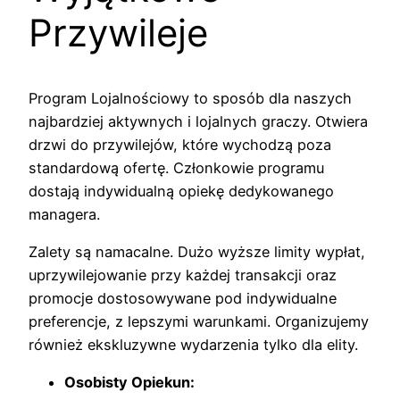
Przywileje
Program Lojalnościowy to sposób dla naszych
najbardziej aktywnych i lojalnych graczy. Otwiera
drzwi do przywilejów, które wychodzą poza
standardową ofertę. Członkowie programu
dostają indywidualną opiekę dedykowanego
managera.
Zalety są namacalne. Dużo wyższe limity wypłat,
uprzywilejowanie przy każdej transakcji oraz
promocje dostosowywane pod indywidualne
preferencje, z lepszymi warunkami. Organizujemy
również ekskluzywne wydarzenia tylko dla elity.
Osobisty Opiekun: