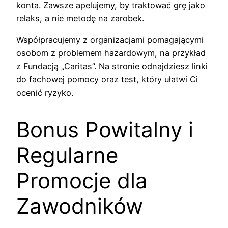
konta. Zawsze apelujemy, by traktować grę jako
relaks, a nie metodę na zarobek.
Współpracujemy z organizacjami pomagającymi
osobom z problemem hazardowym, na przykład
z Fundacją „Caritas”. Na stronie odnajdziesz linki
do fachowej pomocy oraz test, który ułatwi Ci
ocenić ryzyko.
Bonus Powitalny i
Regularne
Promocje dla
Zawodników