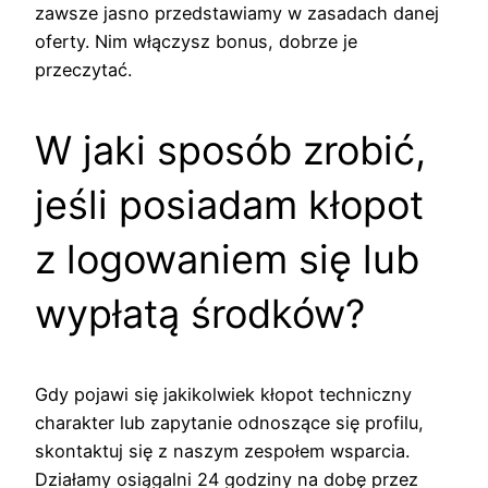
zawsze jasno przedstawiamy w zasadach danej
oferty. Nim włączysz bonus, dobrze je
przeczytać.
W jaki sposób zrobić,
jeśli posiadam kłopot
z logowaniem się lub
wypłatą środków?
Gdy pojawi się jakikolwiek kłopot techniczny
charakter lub zapytanie odnoszące się profilu,
skontaktuj się z naszym zespołem wsparcia.
Działamy osiągalni 24 godziny na dobę przez