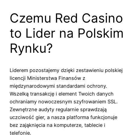
Czemu Red Casino
to Lider na Polskim
Rynku?
Liderem pozostajemy dzięki zestawieniu polskiej
licencji Ministerstwa Finansów z
międzynarodowymi standardami ochrony.
Wszelką transakcję i element Twoich danych
ochraniamy nowoczesnym szyfrowaniem SSL.
Zewnętrzne audyty regularnie sprawdzają
uczciwość gier, a nasza platforma funkcjonuje
bez zająknięcia na komputerze, tablecie i
telefonie.