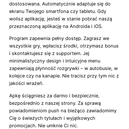
dostosowana. Automatycznie adaptuje się do
ekranu Twojego smartfona czy tabletu. Gdy
wolisz aplikację, jesteś w stanie pobrać naszą
przeznaczoną aplikację na Androida i iOS.
Program zapewnia pełny dostęp. Zagrasz we
wszystkie gry, wpłacisz środki, otrzymasz bonus
i skontaktujesz się z supportem. Jej
minimalistyczny design i intuicyjne menu
zapewniają płynność rozgrywki – w autobusie, w
kolejce czy na kanapie. Nie tracisz przy tym nic z
jakości wrażeń.
Apkę ściągniesz za darmo i bezpiecznie,
bezpośrednio z naszej strony. Za sprawą
powiadomieniom push na bieżąco zawiadomimy
Cię o świeżych tytułach i wyjątkowych
promocjach. Nie umknie Ci nic.