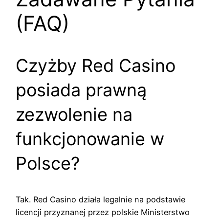
(FAQ)
Czyżby Red Casino
posiada prawną
zezwolenie na
funkcjonowanie w
Polsce?
Tak. Red Casino działa legalnie na podstawie
licencji przyznanej przez polskie Ministerstwo