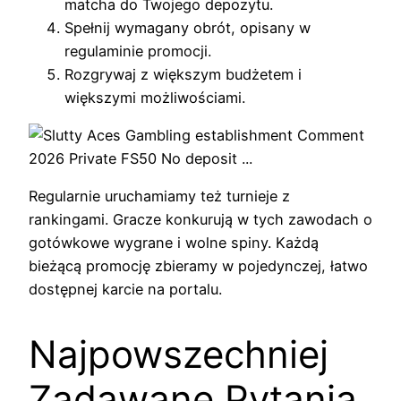
matcha do Twojego depozytu.
Spełnij wymagany obrót, opisany w
regulaminie promocji.
Rozgrywaj z większym budżetem i
większymi możliwościami.
Regularnie uruchamiamy też turnieje z
rankingami. Gracze konkurują w tych zawodach o
gotówkowe wygrane i wolne spiny. Każdą
bieżącą promocję zbieramy w pojedynczej, łatwo
dostępnej karcie na portalu.
Najpowszechniej
Zadawane Pytania