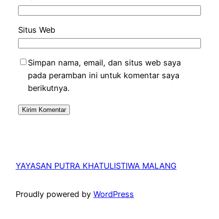
Situs Web
Simpan nama, email, dan situs web saya
pada peramban ini untuk komentar saya
berikutnya.
YAYASAN PUTRA KHATULISTIWA MALANG
Proudly powered by
WordPress