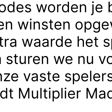
iodes worden je 
en winsten opg
tra waarde het s
sturen we nu vol
ze vaste spelers
dt Multiplier Ma