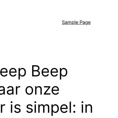
Sample Page
Beep Beep
aar onze
is simpel: in