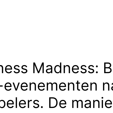
dness Madness: 
-evenementen n
elers. De manier 