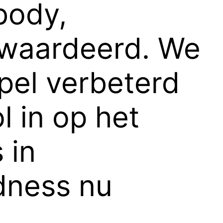
body,
ewaardeerd. We
pel verbeterd
 in op het
 in
dness nu