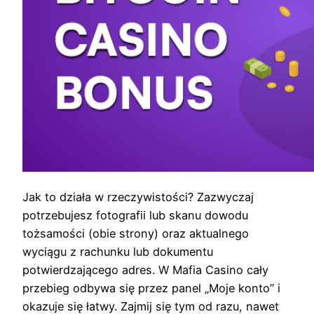
Jak to działa w rzeczywistości? Zazwyczaj
potrzebujesz fotografii lub skanu dowodu
tożsamości (obie strony) oraz aktualnego
wyciągu z rachunku lub dokumentu
potwierdzającego adres. W Mafia Casino cały
przebieg odbywa się przez panel „Moje konto” i
okazuje się łatwy. Zajmij się tym od razu, nawet