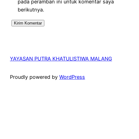
pada peramban ini untuk komentar saya
berikutnya.
YAYASAN PUTRA KHATULISTIWA MALANG
Proudly powered by
WordPress