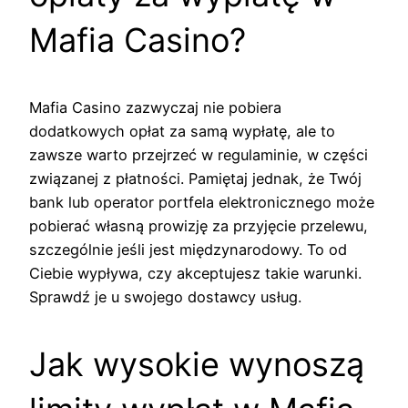
Mafia Casino?
Mafia Casino zazwyczaj nie pobiera
dodatkowych opłat za samą wypłatę, ale to
zawsze warto przejrzeć w regulaminie, w części
związanej z płatności. Pamiętaj jednak, że Twój
bank lub operator portfela elektronicznego może
pobierać własną prowizję za przyjęcie przelewu,
szczególnie jeśli jest międzynarodowy. To od
Ciebie wypływa, czy akceptujesz takie warunki.
Sprawdź je u swojego dostawcy usług.
Jak wysokie wynoszą