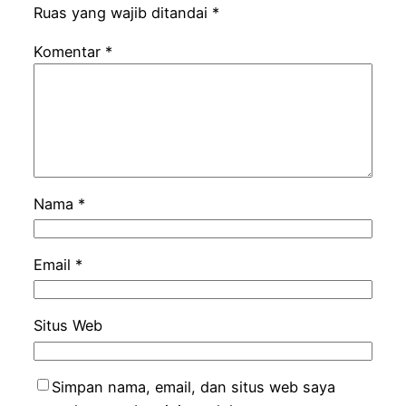
Ruas yang wajib ditandai
*
Komentar
*
Nama
*
Email
*
Situs Web
Simpan nama, email, dan situs web saya