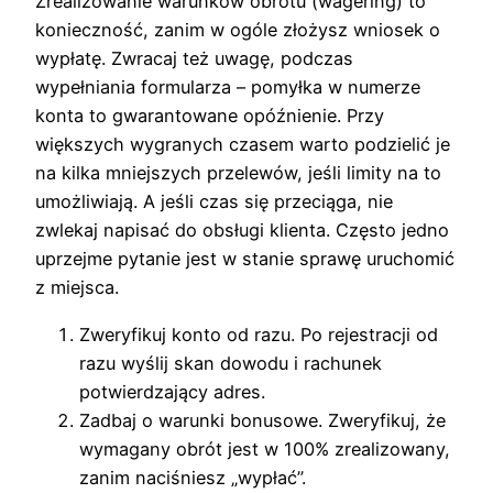
Zrealizowanie warunków obrotu (wagering) to
konieczność, zanim w ogóle złożysz wniosek o
wypłatę. Zwracaj też uwagę, podczas
wypełniania formularza – pomyłka w numerze
konta to gwarantowane opóźnienie. Przy
większych wygranych czasem warto podzielić je
na kilka mniejszych przelewów, jeśli limity na to
umożliwiają. A jeśli czas się przeciąga, nie
zwlekaj napisać do obsługi klienta. Często jedno
uprzejme pytanie jest w stanie sprawę uruchomić
z miejsca.
Zweryfikuj konto od razu. Po rejestracji od
razu wyślij skan dowodu i rachunek
potwierdzający adres.
Zadbaj o warunki bonusowe. Zweryfikuj, że
wymagany obrót jest w 100% zrealizowany,
zanim naciśniesz „wypłać”.