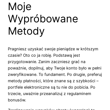
Moje
Wypróbowane
Metody
Pragniesz uzyskać swoje pieniądze w krótszym
czasie? Oto co ja robię. Podstawą jest
przygotowanie. Zanim zaczniesz grać na
poważnie, dopilnuj, aby Twoje konto było w pełni
zweryfikowane. To fundament. Po drugie, preferuj
metody płatności, które znane są z szybkości –
portfele elektroniczne są tu nie do pobicia. Po
trzecie, uważnie przeanalizuj z regulaminem
bonusów.