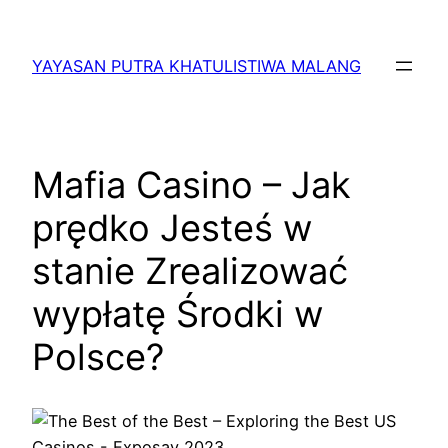
Lewati
ke
YAYASAN PUTRA KHATULISTIWA MALANG
konten
Mafia Casino – Jak
prędko Jesteś w
stanie Zrealizować
wypłatę Środki w
Polsce?