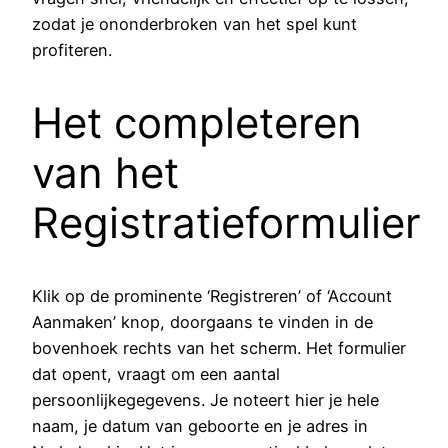
zodat je ononderbroken van het spel kunt
profiteren.
Het completeren
van het
Registratieformulier
Klik op de prominente ‘Registreren’ of ‘Account
Aanmaken’ knop, doorgaans te vinden in de
bovenhoek rechts van het scherm. Het formulier
dat opent, vraagt om een aantal
persoonlijkegegevens. Je noteert hier je hele
naam, je datum van geboorte en je adres in