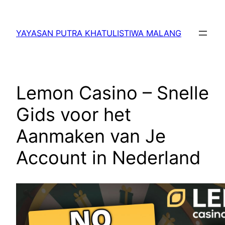
Lewati
ke
YAYASAN PUTRA KHATULISTIWA MALANG
konten
Lemon Casino – Snelle
Gids voor het
Aanmaken van Je
Account in Nederland