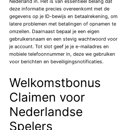
Nederland in. Het is van essentieel belang dat
deze informatie precies overeenkomt met de
gegevens op je ID-bewijs en betaalrekening, om
latere problemen met betalingen of opnamen te
omzeilen. Daarnaast bepaal je een eigen
gebruikersnaam en een stevig wachtwoord voor
je account. Tot slot geef je je e-mailadres en
mobiele telefoonnummer in, deze we gebruiken
voor berichten en beveiligingsnotificaties.
Welkomstbonus
Claimen voor
Nederlandse
Spelers