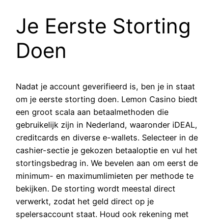
Je Eerste Storting
Doen
Nadat je account geverifieerd is, ben je in staat
om je eerste storting doen. Lemon Casino biedt
een groot scala aan betaalmethoden die
gebruikelijk zijn in Nederland, waaronder iDEAL,
creditcards en diverse e-wallets. Selecteer in de
cashier-sectie je gekozen betaaloptie en vul het
stortingsbedrag in. We bevelen aan om eerst de
minimum- en maximumlimieten per methode te
bekijken. De storting wordt meestal direct
verwerkt, zodat het geld direct op je
spelersaccount staat. Houd ook rekening met