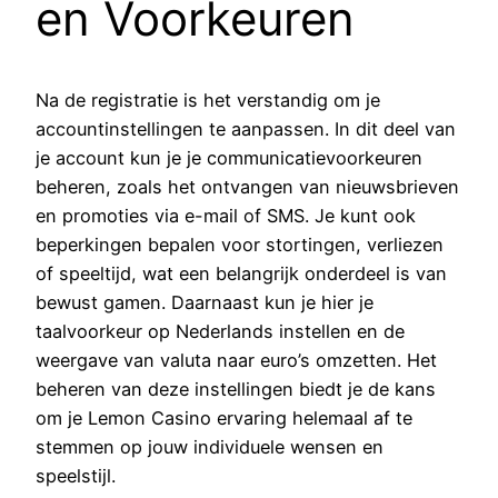
en Voorkeuren
Na de registratie is het verstandig om je
accountinstellingen te aanpassen. In dit deel van
je account kun je je communicatievoorkeuren
beheren, zoals het ontvangen van nieuwsbrieven
en promoties via e-mail of SMS. Je kunt ook
beperkingen bepalen voor stortingen, verliezen
of speeltijd, wat een belangrijk onderdeel is van
bewust gamen. Daarnaast kun je hier je
taalvoorkeur op Nederlands instellen en de
weergave van valuta naar euro’s omzetten. Het
beheren van deze instellingen biedt je de kans
om je Lemon Casino ervaring helemaal af te
stemmen op jouw individuele wensen en
speelstijl.