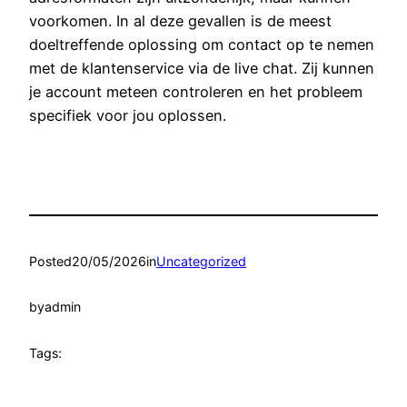
voorkomen. In al deze gevallen is de meest
doeltreffende oplossing om contact op te nemen
met de klantenservice via de live chat. Zij kunnen
je account meteen controleren en het probleem
specifiek voor jou oplossen.
Posted
20/05/2026
in
Uncategorized
by
admin
Tags: