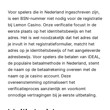
Voor spelers die in Nederland ingeschreven zijn,
is een BSN-nummer niet nodig voor de registratie
bij Lemon Casino. Onze verificatie focust in de
eerste plaats op het identiteitsbewijs en het
adres. Het is wel noodzakelijk dat het adres dat
je invult in het registratieformulier, matcht het
adres op je identiteitsbewijs of het aangeleverde
adresbewijs. Voor spelers die betalen van iDEAL,
de populaire betaalmethode in Nederland, stemt
de naam op de betaalrekening overeen met de
naam op je casino account. Deze
overeenstemming optimaliseert het
verificatieproces aanzienlijk en voorkomt
onnodige vertragingen bij je eerste uitbetaling.