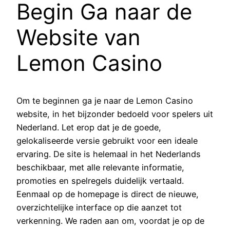
Begin Ga naar de
Website van
Lemon Casino
Om te beginnen ga je naar de Lemon Casino
website, in het bijzonder bedoeld voor spelers uit
Nederland. Let erop dat je de goede,
gelokaliseerde versie gebruikt voor een ideale
ervaring. De site is helemaal in het Nederlands
beschikbaar, met alle relevante informatie,
promoties en spelregels duidelijk vertaald.
Eenmaal op de homepage is direct de nieuwe,
overzichtelijke interface op die aanzet tot
verkenning. We raden aan om, voordat je op de