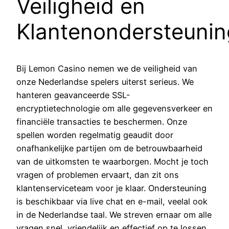
Veiligheid en
Klantenondersteunin
Bij Lemon Casino nemen we de veiligheid van
onze Nederlandse spelers uiterst serieus. We
hanteren geavanceerde SSL-
encryptietechnologie om alle gegevensverkeer en
financiële transacties te beschermen. Onze
spellen worden regelmatig geaudit door
onafhankelijke partijen om de betrouwbaarheid
van de uitkomsten te waarborgen. Mocht je toch
vragen of problemen ervaart, dan zit ons
klantenserviceteam voor je klaar. Ondersteuning
is beschikbaar via live chat en e-mail, veelal ook
in de Nederlandse taal. We streven ernaar om alle
vragen snel, vriendelijk en effectief op te lossen,