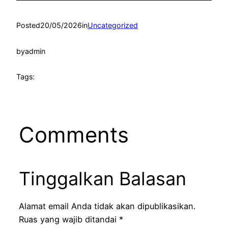
Posted
20/05/2026
in
Uncategorized
by
admin
Tags:
Comments
Tinggalkan Balasan
Alamat email Anda tidak akan dipublikasikan.
Ruas yang wajib ditandai
*