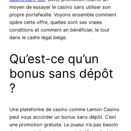
moyen de essayer le casino sans utiliser son
propre portefeuille. Voyons ensemble comment
opère cette offre, quelles sont ses vraies
conditions et comment en bénéficier, le tout
dans le cadre légal belge.
Qu’est-ce qu’un
bonus sans dépôt
?
Une plateforme de casino comme Lemon Casino
peut vous accorder un bonus sans dépôt. C’est
une promotion gratuite. Le joueur n’a pas besoin