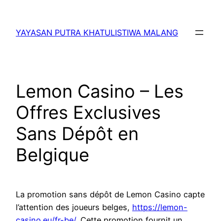
Lewati
ke
YAYASAN PUTRA KHATULISTIWA MALANG
konten
Lemon Casino – Les
Offres Exclusives
Sans Dépôt en
Belgique
La promotion sans dépôt de Lemon Casino capte
l’attention des joueurs belges,
https://lemon-
casino.eu/fr-be/
. Cette promotion fournit un