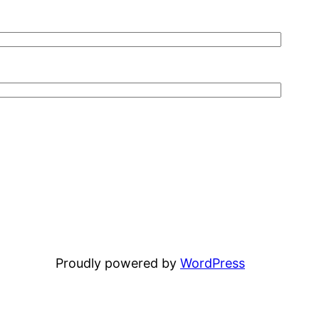
Proudly powered by
WordPress