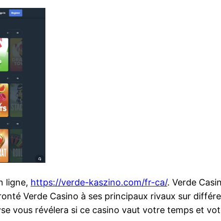
n ligne,
https://verde-kaszino.com/fr-ca/
. Verde Casi
nté Verde Casino à ses principaux rivaux sur différent
se vous révélera si ce casino vaut votre temps et vot