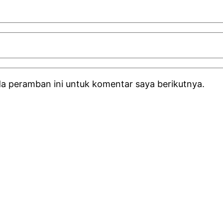
da peramban ini untuk komentar saya berikutnya.