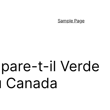
Sample Page
are-t-il Verde
u Canada