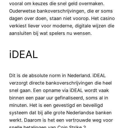
vooral om keuzes die snel geld overmaken.
Ouderwetse bankoverschrijvingen, die er soms
dagen over doen, staan niet voorop. Het casino
verkiest liever voor moderne, digitale wijzen die
aansluiten bij wat spelers nu wensen.
iDEAL
Dit is de absolute norm in Nederland. iDEAL
verzorgt directe bankoverschrijvingen die heel
snel gaan. Een opname via iDEAL wordt vaak
binnen een paar uur gefinaliseerd, soms al in
minuten. Het is een gevestigd en beveiligd
systeem dat bij alle grote Nederlandse banken
werkt. Daarom is het een vertrouwde weg voor
snelle betalingen van Coin Strike 2.