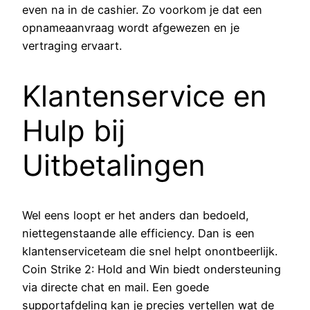
even na in de cashier. Zo voorkom je dat een
opnameaanvraag wordt afgewezen en je
vertraging ervaart.
Klantenservice en
Hulp bij
Uitbetalingen
Wel eens loopt er het anders dan bedoeld,
niettegenstaande alle efficiency. Dan is een
klantenserviceteam die snel helpt onontbeerlijk.
Coin Strike 2: Hold and Win biedt ondersteuning
via directe chat en mail. Een goede
supportafdeling kan je precies vertellen wat de