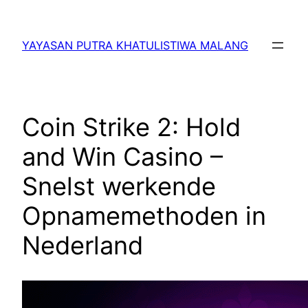
Lewati
ke
YAYASAN PUTRA KHATULISTIWA MALANG
konten
Coin Strike 2: Hold
and Win Casino –
Snelst werkende
Opnamemethoden in
Nederland