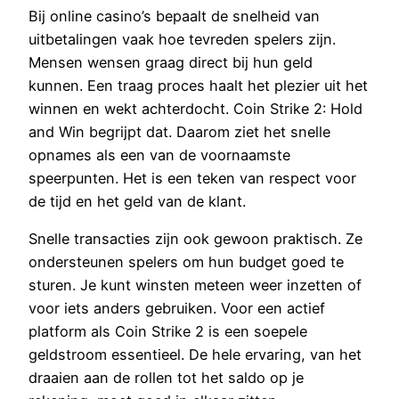
Bij online casino’s bepaalt de snelheid van
uitbetalingen vaak hoe tevreden spelers zijn.
Mensen wensen graag direct bij hun geld
kunnen. Een traag proces haalt het plezier uit het
winnen en wekt achterdocht. Coin Strike 2: Hold
and Win begrijpt dat. Daarom ziet het snelle
opnames als een van de voornaamste
speerpunten. Het is een teken van respect voor
de tijd en het geld van de klant.
Snelle transacties zijn ook gewoon praktisch. Ze
ondersteunen spelers om hun budget goed te
sturen. Je kunt winsten meteen weer inzetten of
voor iets anders gebruiken. Voor een actief
platform als Coin Strike 2 is een soepele
geldstroom essentieel. De hele ervaring, van het
draaien aan de rollen tot het saldo op je