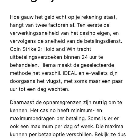
Hoe gauw het geld echt op je rekening staat,
hangt van twee factoren af. Ten eerste de
verwerkingssnelheid van het casino eigen, en
vervolgens de snelheid van de betalingsdienst.
Coin Strike 2: Hold and Win tracht
uitbetalingsverzoeken binnen 24 uur te
behandelen. Hierna maakt de geselecteerde
methode het verschil. iDEAL en e-wallets zijn
doorgaans het vlugst, met soms maar een paar
uur tot een dag wachten.
Daarnaast de opnamegrenzen zijn nuttig om te
kennen. Het casino heeft minimum- en
maximumbedragen per betaling. Soms is er er
ook een maximum per dag of week. Die maxima
kunnen per betaaloptie verschillen. Bekijk ze dus