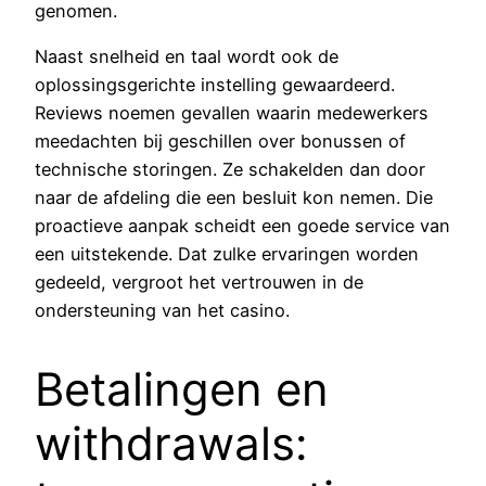
genomen.
Naast snelheid en taal wordt ook de
oplossingsgerichte instelling gewaardeerd.
Reviews noemen gevallen waarin medewerkers
meedachten bij geschillen over bonussen of
technische storingen. Ze schakelden dan door
naar de afdeling die een besluit kon nemen. Die
proactieve aanpak scheidt een goede service van
een uitstekende. Dat zulke ervaringen worden
gedeeld, vergroot het vertrouwen in de
ondersteuning van het casino.
Betalingen en
withdrawals: