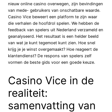
nieuw online casino overwegen, zijn bevindingen
van mede- gebruikers van onschatbare waarde.
Casino Vice beweert een platform te zijn waar
die verhalen de hoofdrol spelen. We hebben de
feedback van spelers uit Nederland verzameld en
geanalyseerd. Het resultaat is een helder beeld
van wat je kunt tegemoet kunt zien. Hoe snel
krijg je je winst overgemaakt? Hoe reageert de
klantendienst? De respons van spelers zelf
vormen de beste gids voor een goede keuze.
Casino Vice in de
realiteit:
samenvatting van