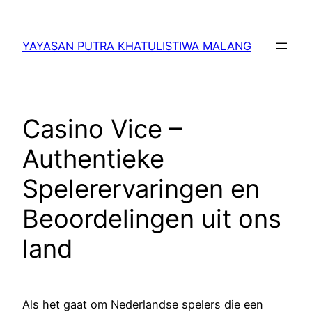
Lewati
ke
YAYASAN PUTRA KHATULISTIWA MALANG
konten
Casino Vice –
Authentieke
Spelerervaringen en
Beoordelingen uit ons
land
Als het gaat om Nederlandse spelers die een