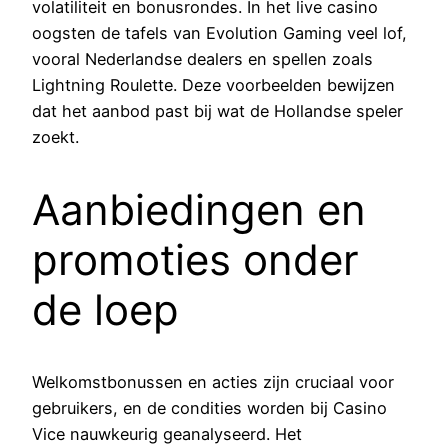
volatiliteit en bonusrondes. In het live casino
oogsten de tafels van Evolution Gaming veel lof,
vooral Nederlandse dealers en spellen zoals
Lightning Roulette. Deze voorbeelden bewijzen
dat het aanbod past bij wat de Hollandse speler
zoekt.
Aanbiedingen en
promoties onder
de loep
Welkomstbonussen en acties zijn cruciaal voor
gebruikers, en de condities worden bij Casino
Vice nauwkeurig geanalyseerd. Het