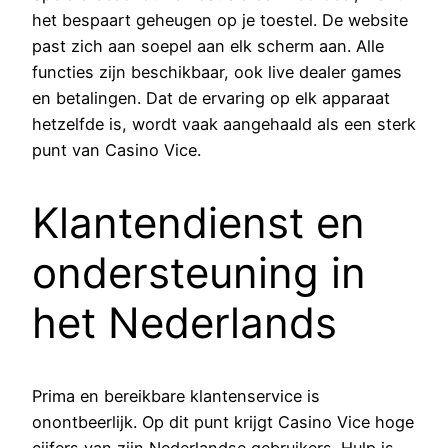
het bespaart geheugen op je toestel. De website
past zich aan soepel aan elk scherm aan. Alle
functies zijn beschikbaar, ook live dealer games
en betalingen. Dat de ervaring op elk apparaat
hetzelfde is, wordt vaak aangehaald als een sterk
punt van Casino Vice.
Klantendienst en
ondersteuning in
het Nederlands
Prima en bereikbare klantenservice is
onontbeerlijk. Op dit punt krijgt Casino Vice hoge
cijfers van zijn Nederlandse gebruikers. Hulp is