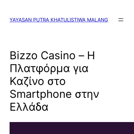
Lewati
ke
YAYASAN PUTRA KHATULISTIWA MALANG
konten
Bizzo Casino – Η
Πλατφόρμα για
Καζίνο στο
Smartphone στην
Ελλάδα