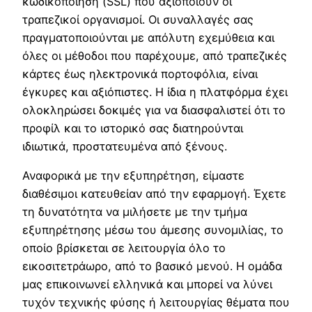
κωδικοποίηση (SSL) που αξιοποιούν οι
τραπεζικοί οργανισμοί. Οι συναλλαγές σας
πραγματοποιούνται με απόλυτη εχεμύθεια και
όλες οι μέθοδοι που παρέχουμε, από τραπεζικές
κάρτες έως ηλεκτρονικά πορτοφόλια, είναι
έγκυρες και αξιόπιστες. Η ίδια η πλατφόρμα έχει
ολοκληρώσει δοκιμές για να διασφαλιστεί ότι το
προφίλ και το ιστορικό σας διατηρούνται
ιδιωτικά, προστατευμένα από ξένους.
Αναφορικά με την εξυπηρέτηση, είμαστε
διαθέσιμοι κατευθείαν από την εφαρμογή. Έχετε
τη δυνατότητα να μιλήσετε με την τμήμα
εξυπηρέτησης μέσω του άμεσης συνομιλίας, το
οποίο βρίσκεται σε λειτουργία όλο το
εικοσιτετράωρο, από το βασικό μενού. Η ομάδα
μας επικοινωνεί ελληνικά και μπορεί να λύνει
τυχόν τεχνικής φύσης ή λειτουργίας θέματα που