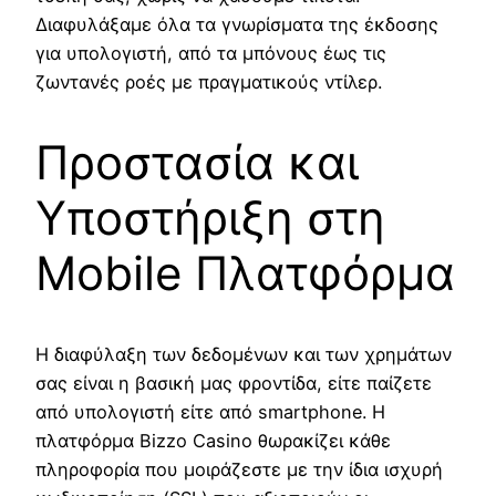
Διαφυλάξαμε όλα τα γνωρίσματα της έκδοσης
για υπολογιστή, από τα μπόνους έως τις
ζωντανές ροές με πραγματικούς ντίλερ.
Προστασία και
Υποστήριξη στη
Mobile Πλατφόρμα
Η διαφύλαξη των δεδομένων και των χρημάτων
σας είναι η βασική μας φροντίδα, είτε παίζετε
από υπολογιστή είτε από smartphone. Η
πλατφόρμα Bizzo Casino θωρακίζει κάθε
πληροφορία που μοιράζεστε με την ίδια ισχυρή