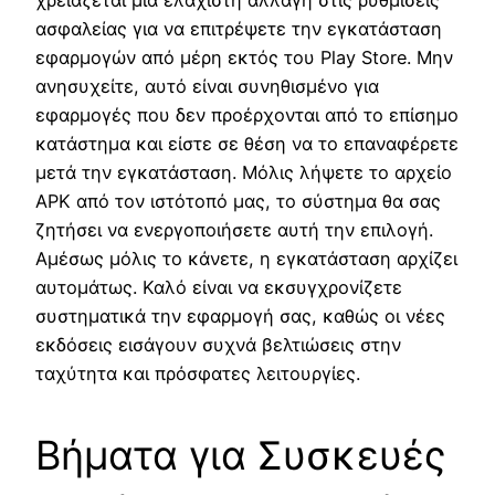
ασφαλείας για να επιτρέψετε την εγκατάσταση
εφαρμογών από μέρη εκτός του Play Store. Μην
ανησυχείτε, αυτό είναι συνηθισμένο για
εφαρμογές που δεν προέρχονται από το επίσημο
κατάστημα και είστε σε θέση να το επαναφέρετε
μετά την εγκατάσταση. Μόλις λήψετε το αρχείο
APK από τον ιστότοπό μας, το σύστημα θα σας
ζητήσει να ενεργοποιήσετε αυτή την επιλογή.
Αμέσως μόλις το κάνετε, η εγκατάσταση αρχίζει
αυτομάτως. Καλό είναι να εκσυγχρονίζετε
συστηματικά την εφαρμογή σας, καθώς οι νέες
εκδόσεις εισάγουν συχνά βελτιώσεις στην
ταχύτητα και πρόσφατες λειτουργίες.
Βήματα για Συσκευές