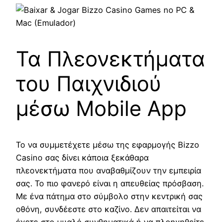
Τα Πλεονεκτήματα
του Παιχνιδιού
μέσω Mobile App
Το να συμμετέχετε μέσω της εφαρμογής Bizzo
Casino σας δίνει κάποια ξεκάθαρα
πλεονεκτήματα που αναβαθμίζουν την εμπειρία
σας. Το πιο φανερό είναι η απευθείας πρόσβαση.
Με ένα πάτημα στο σύμβολο στην κεντρική σας
οθόνη, συνδέεστε στο καζίνο. Δεν απαιτείται να
έχετε στο μυαλό συνθηματικά ή να πλοηγηθείτε