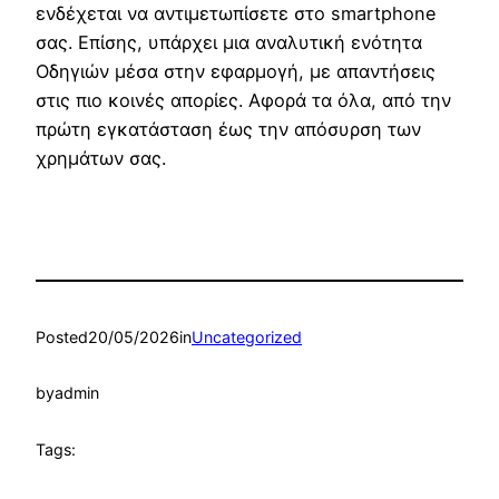
ενδέχεται να αντιμετωπίσετε στο smartphone
σας. Επίσης, υπάρχει μια αναλυτική ενότητα
Οδηγιών μέσα στην εφαρμογή, με απαντήσεις
στις πιο κοινές απορίες. Αφορά τα όλα, από την
πρώτη εγκατάσταση έως την απόσυρση των
χρημάτων σας.
Posted
20/05/2026
in
Uncategorized
by
admin
Tags: