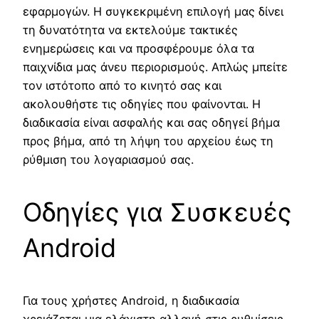
εφαρμογών. Η συγκεκριμένη επιλογή μας δίνει
τη δυνατότητα να εκτελούμε τακτικές
ενημερώσεις και να προσφέρουμε όλα τα
παιχνίδια μας άνευ περιορισμούς. Απλώς μπείτε
τον ιστότοπο από το κινητό σας και
ακολουθήστε τις οδηγίες που φαίνονται. Η
διαδικασία είναι ασφαλής και σας οδηγεί βήμα
προς βήμα, από τη λήψη του αρχείου έως τη
ρύθμιση του λογαριασμού σας.
Οδηγίες για Συσκευές
Android
Για τους χρήστες Android, η διαδικασία
χρειάζεται μια ελάχιστη αλλαγή στις ρυθμίσεις