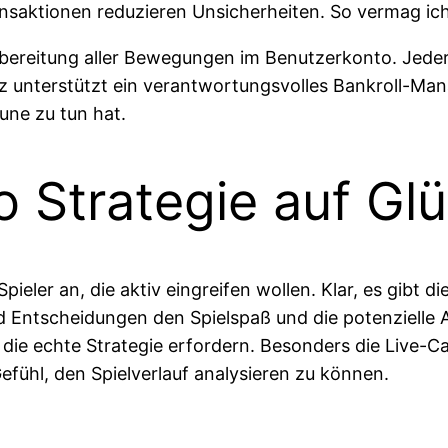
saktionen reduzieren Unsicherheiten. So vermag ich 
bereitung aller Bewegungen im Benutzerkonto. Jeder E
z unterstützt ein verantwortungsvolles Bankroll-Man
tune zu tun hat.
 Strategie auf Glüc
Spieler an, die aktiv eingreifen wollen. Klar, es gibt 
nd Entscheidungen den Spielspaß und die potenzielle 
die echte Strategie erfordern. Besonders die Live-Ca
Gefühl, den Spielverlauf analysieren zu können.