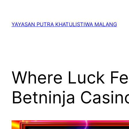
Lewati
ke
konten
YAYASAN PUTRA KHATULISTIWA MALANG
Where Luck Fe
Betninja Casin