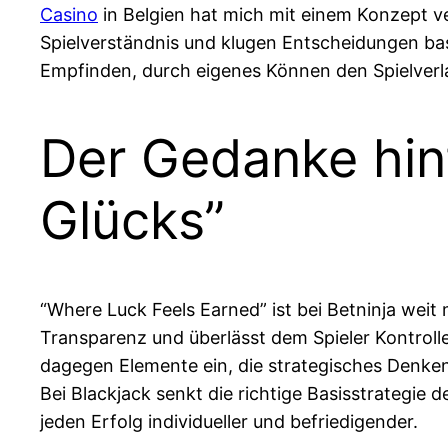
Casino
in Belgien hat mich mit einem Konzept ver
Spielverständnis und klugen Entscheidungen bas
Empfinden, durch eigenes Können den Spielverla
Der Gedanke hin
Glücks”
“Where Luck Feels Earned” ist bei Betninja weit m
Transparenz und überlässt dem Spieler Kontrolle 
dagegen Elemente ein, die strategisches Denken
Bei Blackjack senkt die richtige Basisstrategie 
jeden Erfolg individueller und befriedigender.