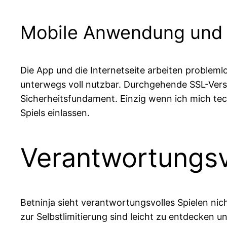
Mobile Anwendung und
Die App und die Internetseite arbeiten probleml
unterwegs voll nutzbar. Durchgehende SSL-Versc
Sicherheitsfundament. Einzig wenn ich mich tec
Spiels einlassen.
Verantwortungsvo
Betninja sieht verantwortungsvolles Spielen nich
zur Selbstlimitierung sind leicht zu entdecken 