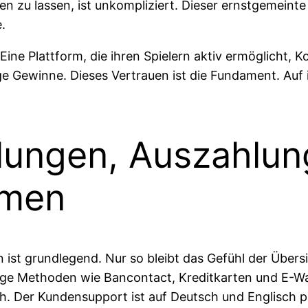
rren zu lassen, ist unkompliziert. Dieser ernstgemein
.
Eine Plattform, die ihren Spielern aktiv ermöglicht, K
e Gewinne. Dieses Vertrauen ist die Fundament. Auf i
ungen, Auszahlung
hmen
n ist grundlegend. Nur so bleibt das Gefühl der Übers
ngige Methoden wie Bancontact, Kreditkarten und E-W
h. Der Kundensupport ist auf Deutsch und Englisch p