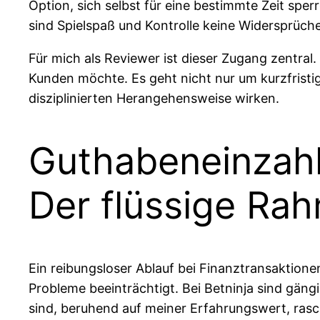
Option, sich selbst für eine bestimmte Zeit spe
sind Spielspaß und Kontrolle keine Widersprüche
Für mich als Reviewer ist dieser Zugang zentral. 
Kunden möchte. Es geht nicht nur um kurzfristig
disziplinierten Herangehensweise wirken.
Guthabeneinzahl
Der flüssige Ra
Ein reibungsloser Ablauf bei Finanztransaktione
Probleme beeinträchtigt. Bei Betninja sind gä
sind, beruhend auf meiner Erfahrungswert, rasc