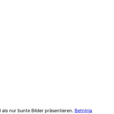
 als nur bunte Bilder präsentieren.
Betninja