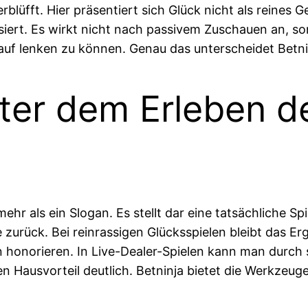
blüfft. Hier präsentiert sich Glück nicht als reines 
iert. Es wirkt nicht nach passivem Zuschauen an, so
uf lenken zu können. Genau das unterscheidet Betni
ter dem Erleben d
ehr als ein Slogan. Es stellt dar eine tatsächliche Sp
zurück. Bei reinrassigen Glücksspielen bleibt das Er
 honorieren. In Live-Dealer-Spielen kann man durch 
den Hausvorteil deutlich. Betninja bietet die Werkzeu