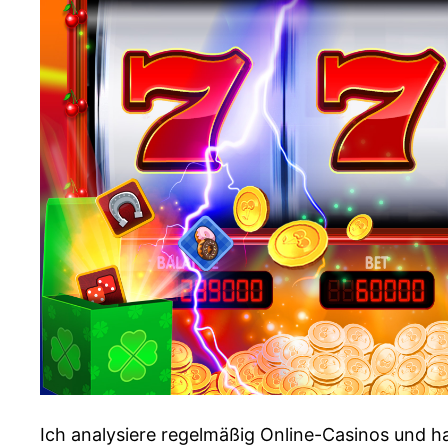
Ich analysiere regelmäßig Online-Casinos und ha