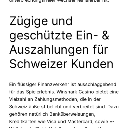
Zügige und
geschützte Ein- &
Auszahlungen für
Schweizer Kunden
Ein flüssiger Finanzverkehr ist ausschlaggebend
für das Spielerlebnis. Winshark Casino bietet eine
Vielzahl an Zahlungsmethoden, die in der
Schweiz äußerst beliebt und verbreitet sind. Dazu
gehören natürlich Banküberweisungen,
Kreditkarten wie Visa und Mastercard, sowie E-