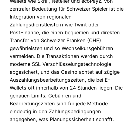
Wallets wie Skrill, Neteller und ecoPayz. Von
zentraler Bedeutung für Schweizer Spieler ist die
Integration von regionalen
Zahlungsdienstleistern wie Twint oder
PostFinance, die einen bequemen und direkten
Transfer von Schweizer Franken (CHF)
gewährleisten und so Wechselkursgebühren
vermeiden. Die Transaktionen werden durch
moderne SSL-Verschlüsselungstechnologie
abgesichert, und das Casino achtet auf zügige
Auszahlungsbearbeitungszeiten, die bei E-
Wallets oft innerhalb von 24 Stunden liegen. Die
genauen Limits, Gebühren und
Bearbeitungszeiten sind für jede Methode
eindeutig in den Zahlungsbedingungen
angegeben, was Planungssicherheit schafft.