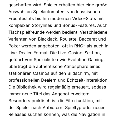
geschaffen wird. Spieler erhalten hier eine große
Auswahl an Spielautomaten, von klassischen
Früchteslots bis hin modernen Video-Slots mit
komplexen Storylines und Bonus-Features. Auch
Tischspielfreunde werden bedient: Verschiedene
Varianten von Blackjack, Roulette, Baccarat und
Poker werden angeboten, oft in RNG- als auch in
Live-Dealer-Format. Die Live-Casino-Sektion,
geführt von Spezialisten wie Evolution Gaming,
überträgt die authentische Atmosphäre eines
stationären Casinos auf den Bildschirm, mit
professionellen Dealern und Echtzeit-Interaktion.
Die Bibliothek wird regelmäßig erneuert, sodass
immer neue Titel das Angebot erweitern.
Besonders praktisch ist die Filterfunktion, mit
der Spieler nach Anbietern, Spieltyp oder neuen
Releases suchen können, was die Navigation in