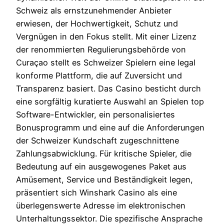
Schweiz als ernstzunehmender Anbieter
erwiesen, der Hochwertigkeit, Schutz und
Vergnügen in den Fokus stellt. Mit einer Lizenz
der renommierten Regulierungsbehörde von
Curaçao stellt es Schweizer Spielern eine legal
konforme Plattform, die auf Zuversicht und
Transparenz basiert. Das Casino besticht durch
eine sorgfältig kuratierte Auswahl an Spielen top
Software-Entwickler, ein personalisiertes
Bonusprogramm und eine auf die Anforderungen
der Schweizer Kundschaft zugeschnittene
Zahlungsabwicklung. Für kritische Spieler, die
Bedeutung auf ein ausgewogenes Paket aus
Amüsement, Service und Beständigkeit legen,
präsentiert sich Winshark Casino als eine
überlegenswerte Adresse im elektronischen
Unterhaltungssektor. Die spezifische Ansprache