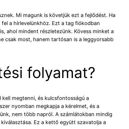
znek. Mi magunk is követjük ezt a fejlődést. Ha
 fel a hírlevelünkhöz. Ezt a tag fiókodban
s, ahol mindent részletezünk. Kövess minket a
ne csak most, hanem tartósan is a leggyorsabb
tési folyamat?
l kell megtenni, és kulcsfontosságú a
dszer nyomban megkapja a kérelmet, és a
lünk, nem több napról. A számlátokban mindig
iválasztása. Ez a kettő együtt szavatolja a