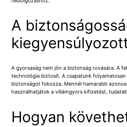
feldolgozáshoz.
A biztonságossá
kiegyensúlyozot
A gyorsaság nem jön a biztonság rovására. A fel
technológia biztosít. A csapatunk folyamatosan 
biztonságot fokozza. Mennél hamarabb azonosítj
használhatjátok a villámgyors kifizetést, tuda
Hogyan követhets