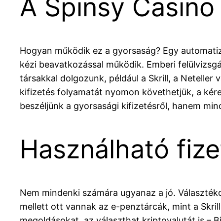
A Spinsy Casino 
Hogyan működik ez a gyorsaság? Egy automatizál
kézi beavatkozással működik. Emberi felülvizsgá
társakkal dolgozunk, például a Skrill, a Netelle
kifizetés folyamatát nyomon követhetjük, a kérel
beszéljünk a gyorsasági kifizetésről, hanem min
Használható fiz
Nem mindenki számára ugyanaz a jó. Választékot
mellett ott vannak az e-penztárcák, mint a Skril
megoldásokat, az választhat kriptovalutát is – B