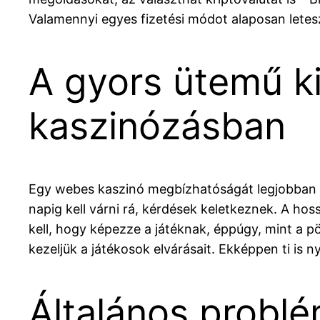
Valamennyi egyes fizetési módot alaposan letesz
A gyors ütemű ki
kaszinózásban
Egy webes kaszinó megbízhatóságát legjobban a 
napig kell várni rá, kérdések keletkeznek. A ho
kell, hogy képezze a játéknak, éppúgy, mint a pö
kezeljük a játékosok elvárásait. Ekképpen ti i
Általános probl