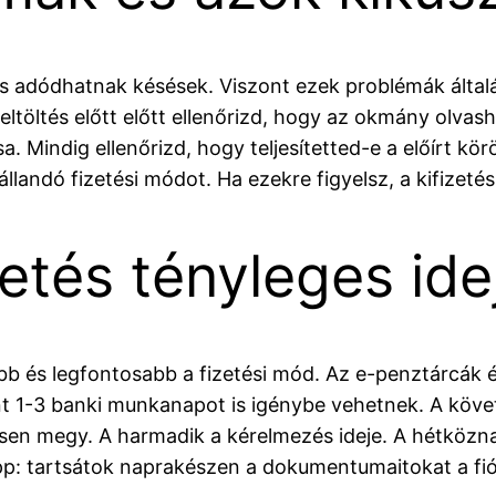
 adódhatnak késések. Viszont ezek problémák általáb
öltés előtt előtt ellenőrizd, hogy az okmány olvashat
 Mindig ellenőrizd, hogy teljesítetted-e a előírt körö
llandó fizetési módot. Ha ezekre figyelsz, a kifizeté
zetés tényleges ide
abb és legfontosabb a fizetési mód. Az e-penztárcák é
nt 1-3 banki munkanapot is igénybe vehetnek. A köve
sen megy. A harmadik a kérelmezés ideje. A hétközn
pp: tartsátok naprakészen a dokumentumaitokat a fió