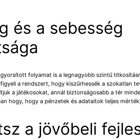
g és a sebesség
tsága
gyorsított folyamat is a legnagyobb szintű titkosítás
figyeli a rendszert, hogy kiszűrhessék a szokatlan 
uk a játékosokat, annál biztonságosabb a tér minde
tában hogy, hogy a pénzetek és adataitok teljes mért
z a jövőbeli fejle