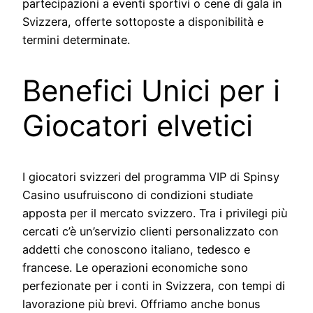
partecipazioni a eventi sportivi o cene di gala in
Svizzera, offerte sottoposte a disponibilità e
termini determinate.
Benefici Unici per i
Giocatori elvetici
I giocatori svizzeri del programma VIP di Spinsy
Casino usufruiscono di condizioni studiate
apposta per il mercato svizzero. Tra i privilegi più
cercati c’è un’servizio clienti personalizzato con
addetti che conoscono italiano, tedesco e
francese. Le operazioni economiche sono
perfezionate per i conti in Svizzera, con tempi di
lavorazione più brevi. Offriamo anche bonus