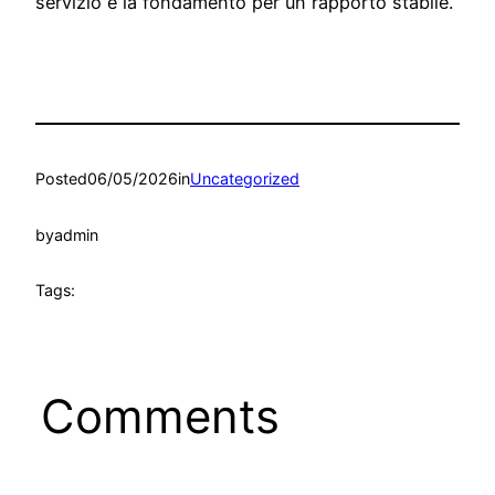
servizio è la fondamento per un rapporto stabile.
Posted
06/05/2026
in
Uncategorized
by
admin
Tags:
Comments