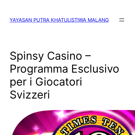
Lewati
ke
YAYASAN PUTRA KHATULISTIWA MALANG
konten
Spinsy Casino –
Programma Esclusivo
per i Giocatori
Svizzeri