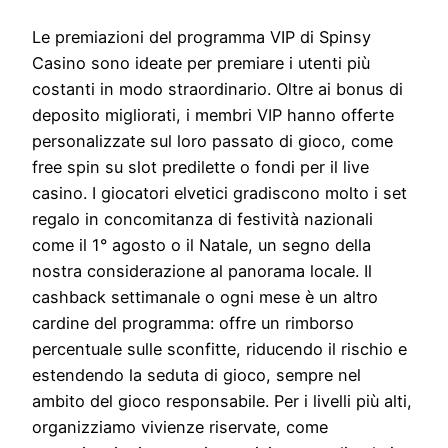
Le premiazioni del programma VIP di Spinsy
Casino sono ideate per premiare i utenti più
costanti in modo straordinario. Oltre ai bonus di
deposito migliorati, i membri VIP hanno offerte
personalizzate sul loro passato di gioco, come
free spin su slot predilette o fondi per il live
casino. I giocatori elvetici gradiscono molto i set
regalo in concomitanza di festività nazionali
come il 1° agosto o il Natale, un segno della
nostra considerazione al panorama locale. Il
cashback settimanale o ogni mese è un altro
cardine del programma: offre un rimborso
percentuale sulle sconfitte, riducendo il rischio e
estendendo la seduta di gioco, sempre nel
ambito del gioco responsabile. Per i livelli più alti,
organizziamo vivienze riservate, come