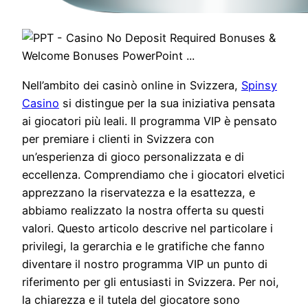
Nell’ambito dei casinò online in Svizzera,
Spinsy
Casino
si distingue per la sua iniziativa pensata
ai giocatori più leali. Il programma VIP è pensato
per premiare i clienti in Svizzera con
un’esperienza di gioco personalizzata e di
eccellenza. Comprendiamo che i giocatori elvetici
apprezzano la riservatezza e la esattezza, e
abbiamo realizzato la nostra offerta su questi
valori. Questo articolo descrive nel particolare i
privilegi, la gerarchia e le gratifiche che fanno
diventare il nostro programma VIP un punto di
riferimento per gli entusiasti in Svizzera. Per noi,
la chiarezza e il tutela del giocatore sono