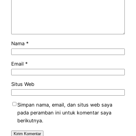
Nama
*
Email
*
Situs Web
Simpan nama, email, dan situs web saya
pada peramban ini untuk komentar saya
berikutnya.