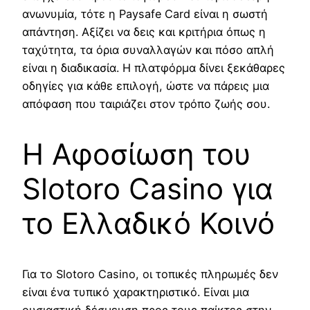
ανωνυμία, τότε η Paysafe Card είναι η σωστή
απάντηση. Αξίζει να δεις και κριτήρια όπως η
ταχύτητα, τα όρια συναλλαγών και πόσο απλή
είναι η διαδικασία. Η πλατφόρμα δίνει ξεκάθαρες
οδηγίες για κάθε επιλογή, ώστε να πάρεις μια
απόφαση που ταιριάζει στον τρόπο ζωής σου.
Η Αφοσίωση του
Slotoro Casino για
το Ελλαδικό Κοινό
Για το Slotoro Casino, οι τοπικές πληρωμές δεν
είναι ένα τυπικό χαρακτηριστικό. Είναι μια