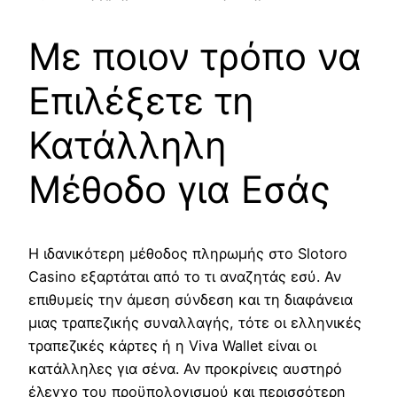
Με ποιον τρόπο να
Επιλέξετε τη
Κατάλληλη
Μέθοδο για Εσάς
Η ιδανικότερη μέθοδος πληρωμής στο Slotoro
Casino εξαρτάται από το τι αναζητάς εσύ. Αν
επιθυμείς την άμεση σύνδεση και τη διαφάνεια
μιας τραπεζικής συναλλαγής, τότε οι ελληνικές
τραπεζικές κάρτες ή η Viva Wallet είναι οι
κατάλληλες για σένα. Αν προκρίνεις αυστηρό
έλεγχο του προϋπολογισμού και περισσότερη