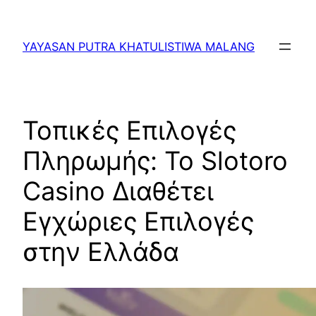
Lewati
ke
YAYASAN PUTRA KHATULISTIWA MALANG
konten
Τοπικές Επιλογές
Πληρωμής: Το Slotoro
Casino Διαθέτει
Εγχώριες Επιλογές
στην Ελλάδα