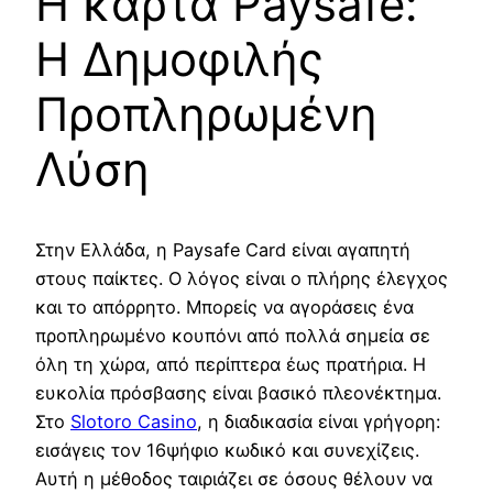
Η κάρτα Paysafe:
Η Δημοφιλής
Προπληρωμένη
Λύση
Στην Ελλάδα, η Paysafe Card είναι αγαπητή
στους παίκτες. Ο λόγος είναι ο πλήρης έλεγχος
και το απόρρητο. Μπορείς να αγοράσεις ένα
προπληρωμένο κουπόνι από πολλά σημεία σε
όλη τη χώρα, από περίπτερα έως πρατήρια. Η
ευκολία πρόσβασης είναι βασικό πλεονέκτημα.
Στο
Slotoro Casino
, η διαδικασία είναι γρήγορη:
εισάγεις τον 16ψήφιο κωδικό και συνεχίζεις.
Αυτή η μέθοδος ταιριάζει σε όσους θέλουν να