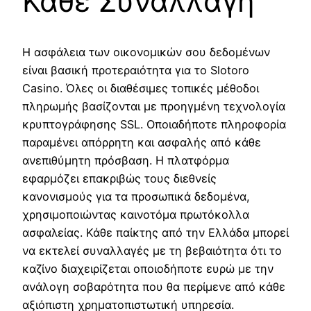
Κάθε Συναλλαγή
Η ασφάλεια των οικονομικών σου δεδομένων
είναι βασική προτεραιότητα για το Slotoro
Casino. Όλες οι διαθέσιμες τοπικές μέθοδοι
πληρωμής βασίζονται με προηγμένη τεχνολογία
κρυπτογράφησης SSL. Οποιαδήποτε πληροφορία
παραμένει απόρρητη και ασφαλής από κάθε
ανεπιθύμητη πρόσβαση. Η πλατφόρμα
εφαρμόζει επακριβώς τους διεθνείς
κανονισμούς για τα προσωπικά δεδομένα,
χρησιμοποιώντας καινοτόμα πρωτόκολλα
ασφαλείας. Κάθε παίκτης από την Ελλάδα μπορεί
να εκτελεί συναλλαγές με τη βεβαιότητα ότι το
καζίνο διαχειρίζεται οποιοδήποτε ευρώ με την
ανάλογη σοβαρότητα που θα περίμενε από κάθε
αξιόπιστη χρηματοπιστωτική υπηρεσία.