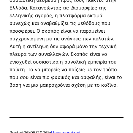
ουσιαστική δέσμευση προς τους παίκτες στην
Ελλάδα. Κατανοώντας τις ιδιομορφίες της
ελληνικής αγοράς, η πλατφόρμα εκτιμά
συνεχώς και αναβαθμίζει τις μεθόδους που
προσφέρει. Ο σκοπός είναι να παραμείνει
συγχρονισμένη με τις ανάγκες των πελατών.
Αυτή η αντίληψη δεν αφορά μόνο την τεχνική
πλευρά των συναλλαγών. Σκοπός είναι να
ενισχυθεί ουσιαστικά η συνολική εμπειρία του
παίκτη. Το να μπορείς να παίζεις με τον τρόπο
που σου είναι πιο φυσικός και ασφαλής, είναι το
βάση για μια μακροχρόνια σχέση με το καζίνο.
Posted
06/05/2026
in
Uncategorized