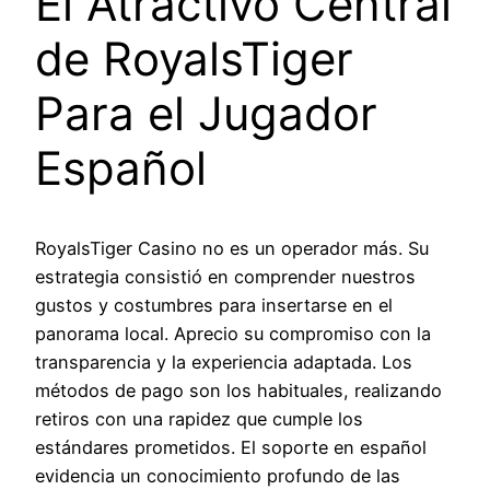
El Atractivo Central
de RoyalsTiger
Para el Jugador
Español
RoyalsTiger Casino no es un operador más. Su
estrategia consistió en comprender nuestros
gustos y costumbres para insertarse en el
panorama local. Aprecio su compromiso con la
transparencia y la experiencia adaptada. Los
métodos de pago son los habituales, realizando
retiros con una rapidez que cumple los
estándares prometidos. El soporte en español
evidencia un conocimiento profundo de las