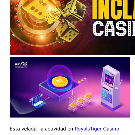
Esta velada, la actividad en
RoyalsTiger Casino