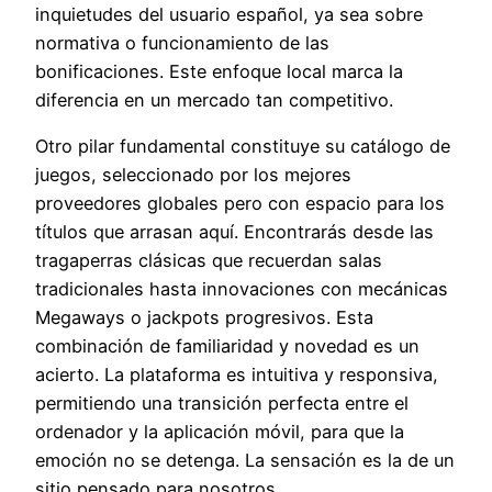
inquietudes del usuario español, ya sea sobre
normativa o funcionamiento de las
bonificaciones. Este enfoque local marca la
diferencia en un mercado tan competitivo.
Otro pilar fundamental constituye su catálogo de
juegos, seleccionado por los mejores
proveedores globales pero con espacio para los
títulos que arrasan aquí. Encontrarás desde las
tragaperras clásicas que recuerdan salas
tradicionales hasta innovaciones con mecánicas
Megaways o jackpots progresivos. Esta
combinación de familiaridad y novedad es un
acierto. La plataforma es intuitiva y responsiva,
permitiendo una transición perfecta entre el
ordenador y la aplicación móvil, para que la
emoción no se detenga. La sensación es la de un
sitio pensado para nosotros.