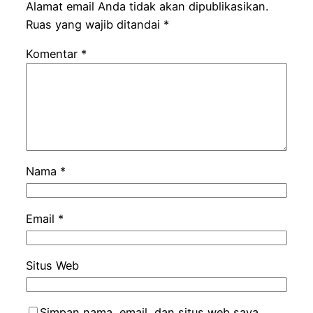
Alamat email Anda tidak akan dipublikasikan.
Ruas yang wajib ditandai
*
Komentar
*
Nama
*
Email
*
Situs Web
Simpan nama, email, dan situs web saya