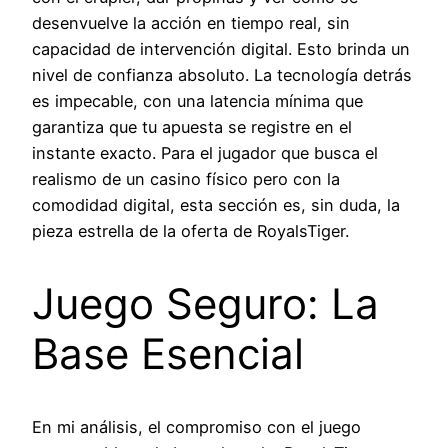
desenvuelve la acción en tiempo real, sin
capacidad de intervención digital. Esto brinda un
nivel de confianza absoluto. La tecnología detrás
es impecable, con una latencia mínima que
garantiza que tu apuesta se registre en el
instante exacto. Para el jugador que busca el
realismo de un casino físico pero con la
comodidad digital, esta sección es, sin duda, la
pieza estrella de la oferta de RoyalsTiger.
Juego Seguro: La
Base Esencial
En mi análisis, el compromiso con el juego