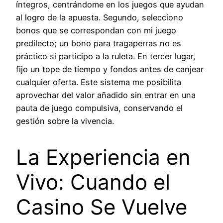
íntegros, centrándome en los juegos que ayudan
al logro de la apuesta. Segundo, selecciono
bonos que se correspondan con mi juego
predilecto; un bono para tragaperras no es
práctico si participo a la ruleta. En tercer lugar,
fijo un tope de tiempo y fondos antes de canjear
cualquier oferta. Este sistema me posibilita
aprovechar del valor añadido sin entrar en una
pauta de juego compulsiva, conservando el
gestión sobre la vivencia.
La Experiencia en
Vivo: Cuando el
Casino Se Vuelve