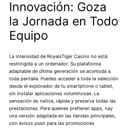
Innovación: Goza
la Jornada en Todo
Equipo
La intensidad de RoyalsTiger Casino no está
restringida a un ordenador. Su plataforma
adaptable de última generación se acomoda a
toda pantalla. Puedes acceder a toda la selección
desde el explorador de tu smartphone o tablet,
sin instalar aplicaciones voluminosas. La
sensación es nativa, rápida y preserva todas las
prestaciones. Para quienes prefieren apps, hay
una versión adaptada en las tiendas principales,
con avisos push para las promociones