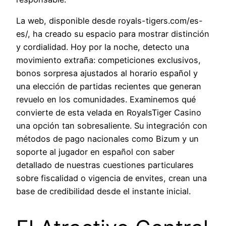
La web, disponible desde royals-tigers.com/es-
es/, ha creado su espacio para mostrar distinción
y cordialidad. Hoy por la noche, detecto una
movimiento extraña: competiciones exclusivos,
bonos sorpresa ajustados al horario español y
una elección de partidas recientes que generan
revuelo en los comunidades. Examinemos qué
convierte de esta velada en RoyalsTiger Casino
una opción tan sobresaliente. Su integración con
métodos de pago nacionales como Bizum y un
soporte al jugador en español con saber
detallado de nuestras cuestiones particulares
sobre fiscalidad o vigencia de envites, crean una
base de credibilidad desde el instante inicial.