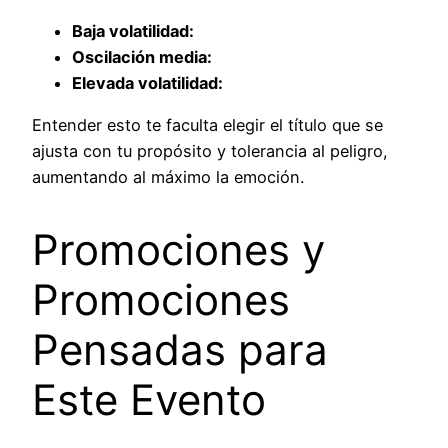
Baja volatilidad:
Oscilación media:
Elevada volatilidad:
Entender esto te faculta elegir el título que se
ajusta con tu propósito y tolerancia al peligro,
aumentando al máximo la emoción.
Promociones y
Promociones
Pensadas para
Este Evento