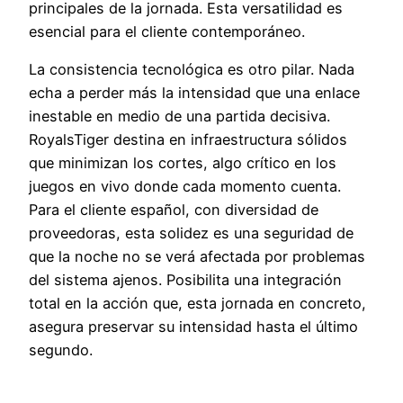
principales de la jornada. Esta versatilidad es
esencial para el cliente contemporáneo.
La consistencia tecnológica es otro pilar. Nada
echa a perder más la intensidad que una enlace
inestable en medio de una partida decisiva.
RoyalsTiger destina en infraestructura sólidos
que minimizan los cortes, algo crítico en los
juegos en vivo donde cada momento cuenta.
Para el cliente español, con diversidad de
proveedoras, esta solidez es una seguridad de
que la noche no se verá afectada por problemas
del sistema ajenos. Posibilita una integración
total en la acción que, esta jornada en concreto,
asegura preservar su intensidad hasta el último
segundo.