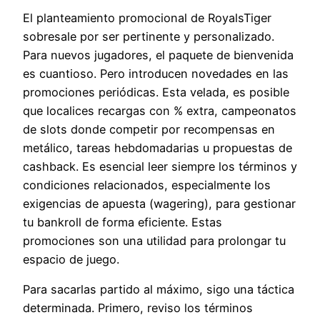
El planteamiento promocional de RoyalsTiger
sobresale por ser pertinente y personalizado.
Para nuevos jugadores, el paquete de bienvenida
es cuantioso. Pero introducen novedades en las
promociones periódicas. Esta velada, es posible
que localices recargas con % extra, campeonatos
de slots donde competir por recompensas en
metálico, tareas hebdomadarias u propuestas de
cashback. Es esencial leer siempre los términos y
condiciones relacionados, especialmente los
exigencias de apuesta (wagering), para gestionar
tu bankroll de forma eficiente. Estas
promociones son una utilidad para prolongar tu
espacio de juego.
Para sacarlas partido al máximo, sigo una táctica
determinada. Primero, reviso los términos