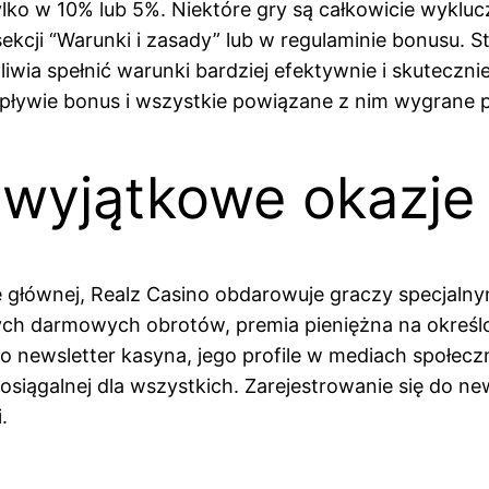
ylko w 10% lub 5%. Niektóre gry są całkowicie wyklu
kcji “Warunki i zasady” lub w regulaminie bonusu. S
iwia spełnić warunki bardziej efektywnie i skuteczni
upływie bonus i wszystkie powiązane z nim wygrane 
 wyjątkowe okazje
e głównej, Realz Casino obdarowuje graczy specjaln
wych darmowych obrotów, premia pieniężna na okreś
o newsletter kasyna, jego profile w mediach społecz
osiągalnej dla wszystkich. Zarejestrowanie się do ne
.