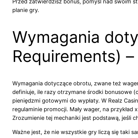
Przed zatwierdzisz bonus, pomyśl nad swoim st
planie gry.
Wymagania doty
Requirements) – 
Wymagania dotyczące obrotu, zwane też wagere
definiuje, ile razy otrzymane środki bonusowe
pieniędzmi gotowymi do wypłaty. W Realz Casino
regulaminie promocji. Mały wager, na przykład
Zrozumienie tej mechaniki jest podstawą, jeśli c
Ważne jest, że nie wszystkie gry liczą się tak