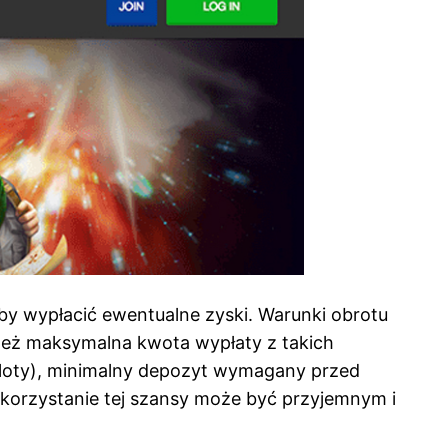
by wypłacić ewentualne zyski. Warunki obrotu
też maksymalna kwota wypłaty z takich
sloty), minimalny depozyt wymagany przed
ykorzystanie tej szansy może być przyjemnym i