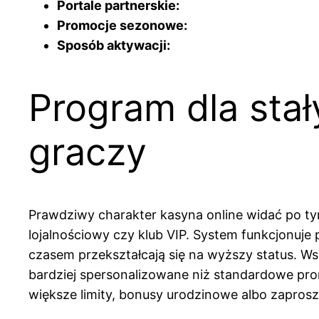
Portale partnerskie:
Promocje sezonowe:
Sposób aktywacji:
Program dla stał
graczy
Prawdziwy charakter kasyna online widać po tym
lojalnościowy czy klub VIP. System funkcjonuj
czasem przekształcają się na wyższy status. W
bardziej spersonalizowane niż standardowe pro
większe limity, bonusy urodzinowe albo zaprosze