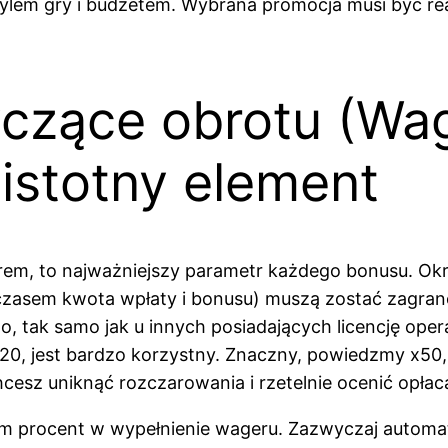
ylem gry i budżetem. Wybrana promocja musi być real
czące obrotu (Wag
istotny element
m, to najważniejszy parametr każdego bonusu. Okreś
 (czasem kwota wpłaty i bonusu) muszą zostać zagra
, tak samo jak u innych posiadających licencję oper
 x20, jest bardzo korzystny. Znaczny, powiedzmy x50
hcesz uniknąć rozczarowania i rzetelnie ocenić opłac
i sam procent w wypełnienie wageru. Zazwyczaj automa