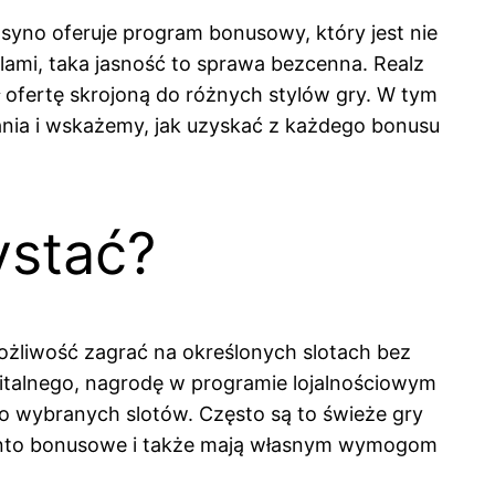
kasyno oferuje program bonusowy, który jest nie
lami, taka jasność to sprawa bezcenna. Realz
 ofertę skrojoną do różnych stylów gry. W tym
nia i wskażemy, jak uzyskać z każdego bonusu
ystać?
ożliwość zagrać na określonych slotach bez
witalnego, nagrodę w programie lojalnościowym
o wybranych slotów. Często są to świeże gry
 konto bonusowe i także mają własnym wymogom