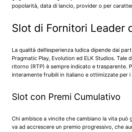
popolarità, data di lancio, provider o per caratt
Slot di Fornitori Leader
La qualità dell’esperienza ludica dipende dai par
Pragmatic Play, Evolution ed ELK Studios. Tale dec
ritorno (RTP) è sempre indicato e trasparente. Per
interamente fruibili in italiano e ottimizzate per i 
Slot con Premi Cumulativo
Chi ambisce a vincite che cambiano la vita può g
va ad accrescere un premio progressivo, che au