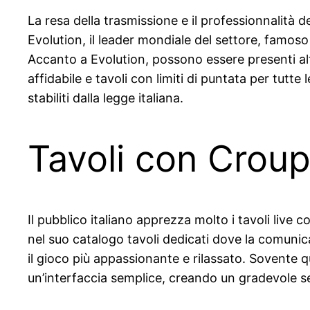
La resa della trasmissione e il professionnalità 
Evolution, il leader mondiale del settore, famoso 
Accanto a Evolution, possono essere presenti alt
affidabile e tavoli con limiti di puntata per tutte
stabiliti dalla legge italiana.
Tavoli con Croup
Il pubblico italiano apprezza molto i tavoli live
nel suo catalogo tavoli dedicati dove la comunic
il gioco più appassionante e rilassato. Sovente qu
un’interfaccia semplice, creando un gradevole sen