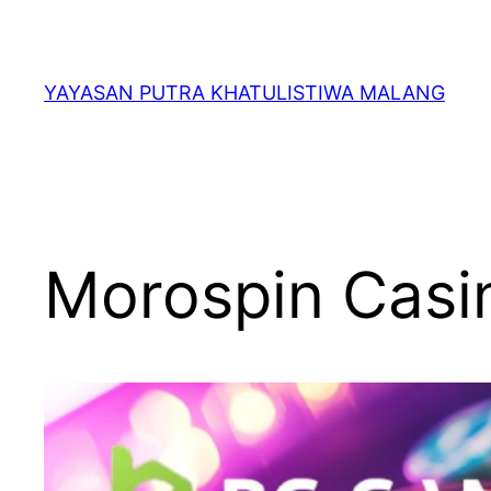
Lewati
ke
konten
YAYASAN PUTRA KHATULISTIWA MALANG
Morospin Casino 