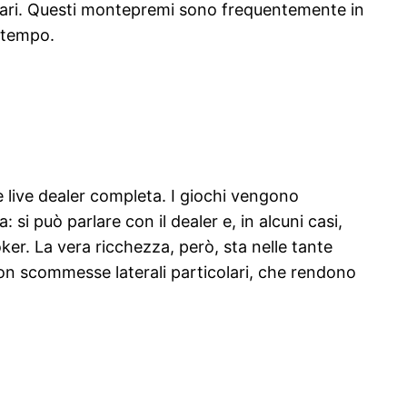
ari. Questi montepremi sono frequentemente in
o tempo.
 live dealer completa. I giochi vengono
: si può parlare con il dealer e, in alcuni casi,
poker. La vera ricchezza, però, sta nelle tante
 con scommesse laterali particolari, che rendono