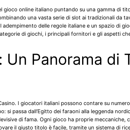
 gioco online italiano puntando su una gamma di titoli
combinando una vasta serie di slot ai tradizionali da ta
il adempimento delle regole italiane e un spazio di gi
gorie di giochi, i principali fornitori e gli aspetti ch
t: Un Panorama di 
 Casino. I giocatori italiani possono contare su numerosi
po: si passa dall’Egitto dei faraoni alla leggenda nordi
televisive di fama. Ogni gioco ha proprie meccaniche, 
are il giusto titolo è facile, tramite un sistema di ri