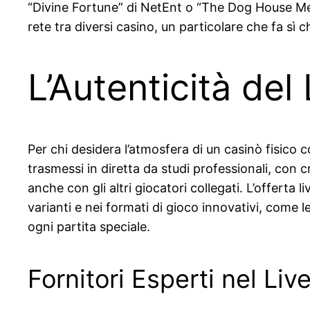
“Divine Fortune” di NetEnt o “The Dog House M
rete tra diversi casino, un particolare che fa sì c
L’Autenticità del
Per chi desidera l’atmosfera di un casinò fisic
trasmessi in diretta da studi professionali, con cr
anche con gli altri giocatori collegati. L’offerta 
varianti e nei formati di gioco innovativi, come 
ogni partita speciale.
Fornitori Esperti nel Li