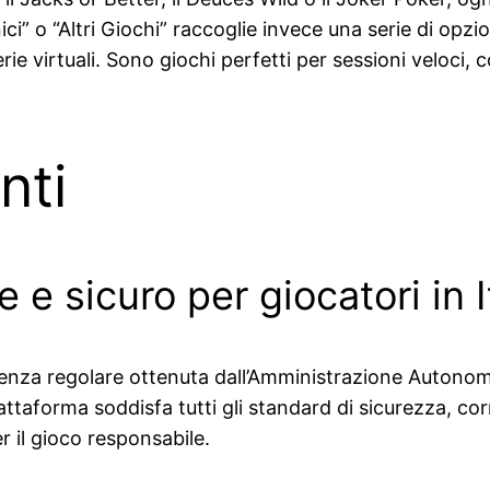
ici” o “Altri Giochi” raccoglie invece una serie di op
tterie virtuali. Sono giochi perfetti per sessioni veloc
nti
e sicuro per giocatori in I
nza regolare ottenuta dall’Amministrazione Autonoma
 piattaforma soddisfa tutti gli standard di sicurezza, c
er il gioco responsabile.