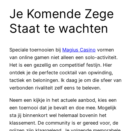
Je Komende Zege
Staat te wachten
Speciale toernooien bij
Magius Casino
vormen
van online gamen niet alleen een solo-activiteit.
Het is een gezellig en competitief festijn. Hier
ontdek je de perfecte cocktail van opwinding,
tactiek en beloningen. Ik daag je om die sfeer van
verbonden rivaliteit zelf eens te beleven.
Neem een kijkje in het actuele aanbod, kies een
een toernooi dat je bevalt en doe mee. Mogelijk
sta jij binnenkort wel helemaal bovenin het
klassement. De community is er gereed voor, de
prijzen zijn klaargelegd. Je volgende memorabele