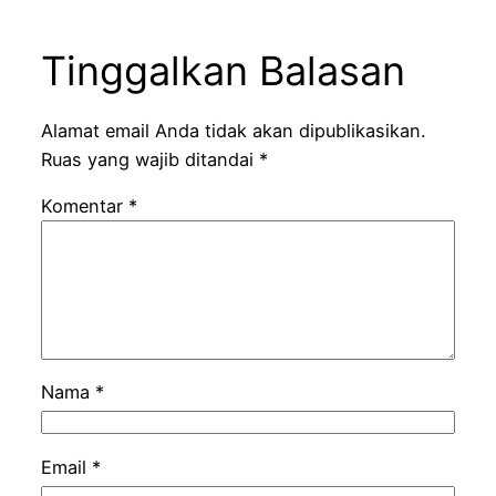
Tinggalkan Balasan
Alamat email Anda tidak akan dipublikasikan.
Ruas yang wajib ditandai
*
Komentar
*
Nama
*
Email
*