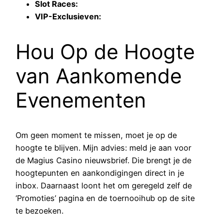
Slot Races:
VIP-Exclusieven:
Hou Op de Hoogte
van Aankomende
Evenementen
Om geen moment te missen, moet je op de
hoogte te blijven. Mijn advies: meld je aan voor
de Magius Casino nieuwsbrief. Die brengt je de
hoogtepunten en aankondigingen direct in je
inbox. Daarnaast loont het om geregeld zelf de
‘Promoties’ pagina en de toernooihub op de site
te bezoeken.