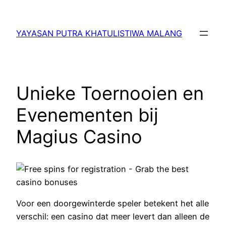
Lewati
ke
YAYASAN PUTRA KHATULISTIWA MALANG
konten
Unieke Toernooien en
Evenementen bij
Magius Casino
Voor een doorgewinterde speler betekent het alle
verschil: een casino dat meer levert dan alleen de