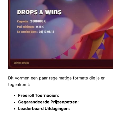
Dit vormen een paar regelmatige formats die je er
tegenkomt:
Freeroll Toernooien:
Gegarandeerde Prijzenpotten:
Leaderboard Uitdagingen: