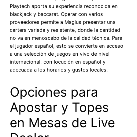
Playtech aporta su experiencia reconocida en
blackjack y baccarat. Operar con varios
proveedores permite a Magius presentar una
cartera variada y resistente, donde la cantidad
no va en menoscabo de la calidad técnica. Para
el jugador español, esto se convierte en acceso
a una selección de juegos en vivo de nivel
internacional, con locución en español y
adecuada a los horarios y gustos locales.
Opciones para
Apostar y Topes
en Mesas de Live