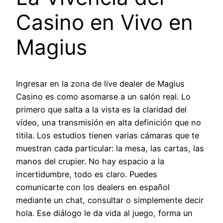
Casino en Vivo en
Magius
Ingresar en la zona de live dealer de Magius
Casino es como asomarse a un salón real. Lo
primero que salta a la vista es la claridad del
vídeo, una transmisión en alta definición que no
titila. Los estudios tienen varias cámaras que te
muestran cada particular: la mesa, las cartas, las
manos del crupier. No hay espacio a la
incertidumbre, todo es claro. Puedes
comunicarte con los dealers en español
mediante un chat, consultar o simplemente decir
hola. Ese diálogo le da vida al juego, forma un