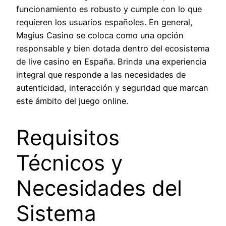
funcionamiento es robusto y cumple con lo que
requieren los usuarios españoles. En general,
Magius Casino se coloca como una opción
responsable y bien dotada dentro del ecosistema
de live casino en España. Brinda una experiencia
integral que responde a las necesidades de
autenticidad, interacción y seguridad que marcan
este ámbito del juego online.
Requisitos
Técnicos y
Necesidades del
Sistema