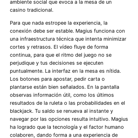
ambiente social que evoca a la mesa de un
casino tradicional.
Para que nada estropee la experiencia, la
conexión debe ser estable. Magius funciona con
una infraestructura técnica que intenta minimizar
cortes y retrasos. El vídeo fluye de forma
continua, para que el ritmo del juego no se
perjudique y tus decisiones se ejecuten
puntualmente. La interfaz en la mesa es nítida.
Los botones para apostar, pedir carta o
plantarse están bien señalados. En la pantalla
observas información útil, como los últimos
resultados de la ruleta o las probabilidades en el
blackjack. Tu saldo se renueva al instante y
navegar por las opciones resulta intuitivo. Magius
ha logrado que la tecnología y el factor humano
colaboren, dando forma a una experiencia de