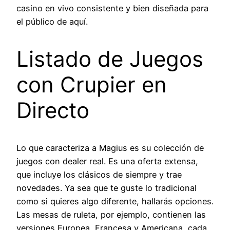
casino en vivo consistente y bien diseñada para
el público de aquí.
Listado de Juegos
con Crupier en
Directo
Lo que caracteriza a Magius es su colección de
juegos con dealer real. Es una oferta extensa,
que incluye los clásicos de siempre y trae
novedades. Ya sea que te guste lo tradicional
como si quieres algo diferente, hallarás opciones.
Las mesas de ruleta, por ejemplo, contienen las
versiones Europea, Francesa y Americana, cada