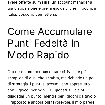
avere offerte su misura, un account manager a
tua disposizione e premi esclusivi che in pochi, in
Italia, possono permettersi.
Come Accumulare
Punti Fedeltà In
Modo Rapido
Ottenere punti per aumentare di livello è più
semplice di quel che sembra, ma richiede un po’
di strategia. I punti si accumulano soprattutto
con il gioco: per ogni 10€ giocati sulle slot,
guadagni un punto, mentre per i giochi da tavolo
il rapporto è ancora più favorevole. Il mio parere