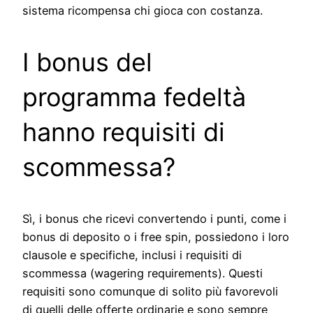
sistema ricompensa chi gioca con costanza.
I bonus del
programma fedeltà
hanno requisiti di
scommessa?
Sì, i bonus che ricevi convertendo i punti, come i
bonus di deposito o i free spin, possiedono i loro
clausole e specifiche, inclusi i requisiti di
scommessa (wagering requirements). Questi
requisiti sono comunque di solito più favorevoli
di quelli delle offerte ordinarie e sono sempre