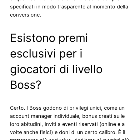
specificati in modo trasparente al momento della
conversione.
Esistono premi
esclusivi per i
giocatori di livello
Boss?
Certo. I Boss godono di privilegi unici, come un
account manager individuale, bonus creati sulle
loro abitudini, inviti a eventi riservati (online e a
volte anche fisici) e doni di un certo calibro. È il