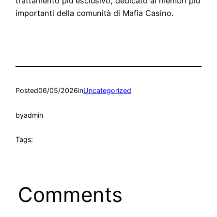
trattamento più esclusivo, dedicato ai membri più
importanti della comunità di Mafia Casino.
Posted
06/05/2026
in
Uncategorized
by
admin
Tags:
Comments