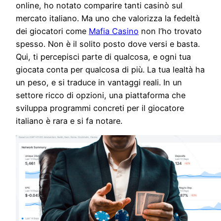
online, ho notato comparire tanti casinò sul
mercato italiano. Ma uno che valorizza la fedeltà
dei giocatori come
Mafia Casino
non l’ho trovato
spesso. Non è il solito posto dove versi e basta.
Qui, ti percepisci parte di qualcosa, e ogni tua
giocata conta per qualcosa di più. La tua lealtà ha
un peso, e si traduce in vantaggi reali. In un
settore ricco di opzioni, una piattaforma che
sviluppa programmi concreti per il giocatore
italiano è rara e si fa notare.