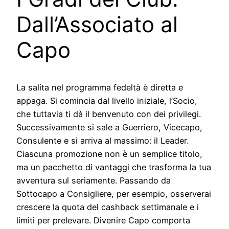
Dall’Associato al
Capo
La salita nel programma fedeltà è diretta e
appaga. Si comincia dal livello iniziale, l’Socio,
che tuttavia ti dà il benvenuto con dei privilegi.
Successivamente si sale a Guerriero, Vicecapo,
Consulente e si arriva al massimo: il Leader.
Ciascuna promozione non è un semplice titolo,
ma un pacchetto di vantaggi che trasforma la tua
avventura sul seriamente. Passando da
Sottocapo a Consigliere, per esempio, osserverai
crescere la quota del cashback settimanale e i
limiti per prelevare. Divenire Capo comporta