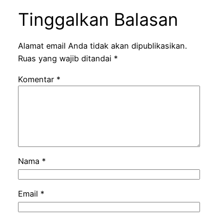
Tinggalkan Balasan
Alamat email Anda tidak akan dipublikasikan.
Ruas yang wajib ditandai
*
Komentar
*
Nama
*
Email
*