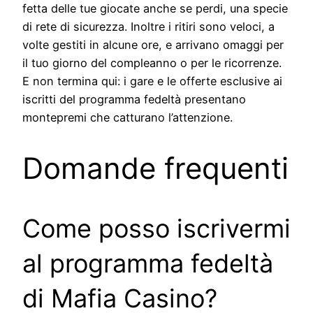
fetta delle tue giocate anche se perdi, una specie
di rete di sicurezza. Inoltre i ritiri sono veloci, a
volte gestiti in alcune ore, e arrivano omaggi per
il tuo giorno del compleanno o per le ricorrenze.
E non termina qui: i gare e le offerte esclusive ai
iscritti del programma fedeltà presentano
montepremi che catturano l’attenzione.
Domande frequenti
Come posso iscrivermi
al programma fedeltà
di Mafia Casino?