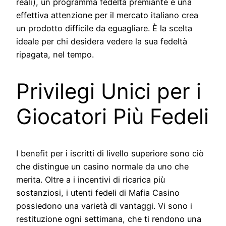
reali), un programma fedeltà premiante e una
effettiva attenzione per il mercato italiano crea
un prodotto difficile da eguagliare. È la scelta
ideale per chi desidera vedere la sua fedeltà
ripagata, nel tempo.
Privilegi Unici per i
Giocatori Più Fedeli
I benefit per i iscritti di livello superiore sono ciò
che distingue un casino normale da uno che
merita. Oltre a i incentivi di ricarica più
sostanziosi, i utenti fedeli di Mafia Casino
possiedono una varietà di vantaggi. Vi sono i
restituzione ogni settimana, che ti rendono una