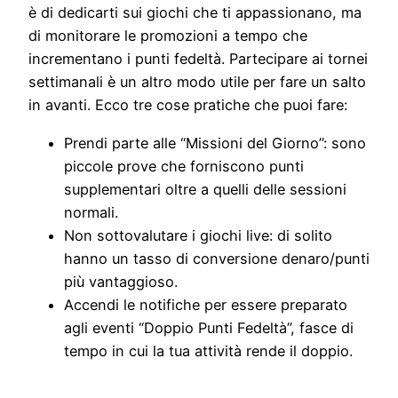
è di dedicarti sui giochi che ti appassionano, ma
di monitorare le promozioni a tempo che
incrementano i punti fedeltà. Partecipare ai tornei
settimanali è un altro modo utile per fare un salto
in avanti. Ecco tre cose pratiche che puoi fare:
Prendi parte alle “Missioni del Giorno”: sono
piccole prove che forniscono punti
supplementari oltre a quelli delle sessioni
normali.
Non sottovalutare i giochi live: di solito
hanno un tasso di conversione denaro/punti
più vantaggioso.
Accendi le notifiche per essere preparato
agli eventi “Doppio Punti Fedeltà”, fasce di
tempo in cui la tua attività rende il doppio.