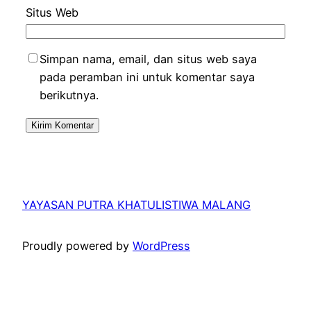
Situs Web
Simpan nama, email, dan situs web saya
pada peramban ini untuk komentar saya
berikutnya.
YAYASAN PUTRA KHATULISTIWA MALANG
Proudly powered by
WordPress