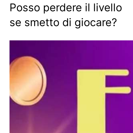
Posso perdere il livello
se smetto di giocare?