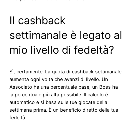
Il cashback
settimanale è legato al
mio livello di fedeltà?
Sì, certamente. La quota di cashback settimanale
aumenta ogni volta che avanzi di livello. Un
Associato ha una percentuale base, un Boss ha
la percentuale più alta possibile. Il calcolo è
automatico e si basa sulle tue giocate della
settimana prima. È un beneficio diretto della tua
fedeltà.