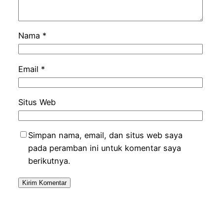
Nama
*
Email
*
Situs Web
Simpan nama, email, dan situs web saya
pada peramban ini untuk komentar saya
berikutnya.