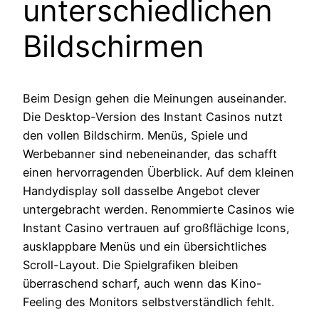
unterschiedlichen
Bildschirmen
Beim Design gehen die Meinungen auseinander.
Die Desktop-Version des Instant Casinos nutzt
den vollen Bildschirm. Menüs, Spiele und
Werbebanner sind nebeneinander, das schafft
einen hervorragenden Überblick. Auf dem kleinen
Handydisplay soll dasselbe Angebot clever
untergebracht werden. Renommierte Casinos wie
Instant Casino vertrauen auf großflächige Icons,
ausklappbare Menüs und ein übersichtliches
Scroll-Layout. Die Spielgrafiken bleiben
überraschend scharf, auch wenn das Kino-
Feeling des Monitors selbstverständlich fehlt.