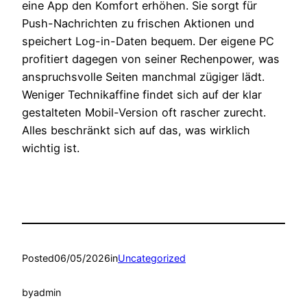
eine App den Komfort erhöhen. Sie sorgt für
Push-Nachrichten zu frischen Aktionen und
speichert Log-in-Daten bequem. Der eigene PC
profitiert dagegen von seiner Rechenpower, was
anspruchsvolle Seiten manchmal zügiger lädt.
Weniger Technikaffine findet sich auf der klar
gestalteten Mobil-Version oft rascher zurecht.
Alles beschränkt sich auf das, was wirklich
wichtig ist.
Posted
06/05/2026
in
Uncategorized
by
admin