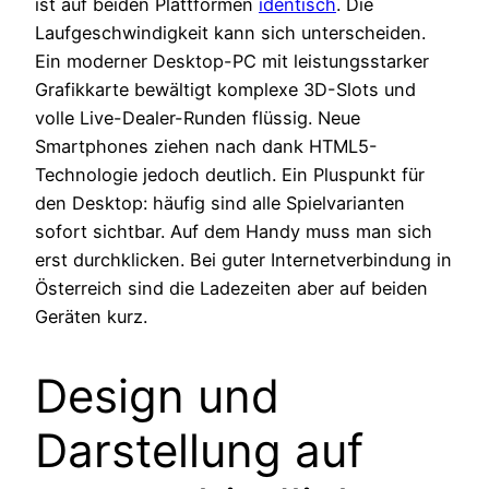
ist auf beiden Plattformen
identisch
. Die
Laufgeschwindigkeit kann sich unterscheiden.
Ein moderner Desktop-PC mit leistungsstarker
Grafikkarte bewältigt komplexe 3D-Slots und
volle Live-Dealer-Runden flüssig. Neue
Smartphones ziehen nach dank HTML5-
Technologie jedoch deutlich. Ein Pluspunkt für
den Desktop: häufig sind alle Spielvarianten
sofort sichtbar. Auf dem Handy muss man sich
erst durchklicken. Bei guter Internetverbindung in
Österreich sind die Ladezeiten aber auf beiden
Geräten kurz.
Design und
Darstellung auf