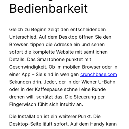
Bedienbarkeit
Gleich zu Beginn zeigt den entscheidenden
Unterschied. Auf dem Desktop öffnen Sie den
Browser, tippen die Adresse ein und sehen
sofort die komplette Website mit sämtlichen
Details. Das Smartphone punktet mit
Geschwindigkeit. Ob im mobilen Browser oder in
einer App – Sie sind in wenigen
crunchbase.com
Sekunden drin. Jeder, der in der Wiener U-Bahn
oder in der Kaffeepause schnell eine Runde
drehen will, schätzt das. Die Steuerung per
Fingerwisch fühlt sich intuitiv an.
Die Installation ist ein weiterer Punkt. Die
Desktop-Seite läuft sofort. Auf dem Handy kann