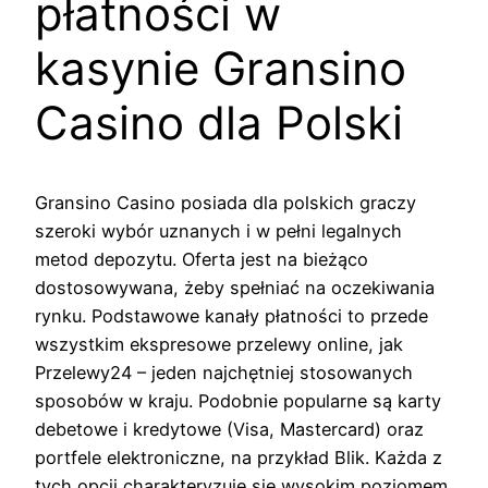
płatności w
kasynie Gransino
Casino dla Polski
Gransino Casino posiada dla polskich graczy
szeroki wybór uznanych i w pełni legalnych
metod depozytu. Oferta jest na bieżąco
dostosowywana, żeby spełniać na oczekiwania
rynku. Podstawowe kanały płatności to przede
wszystkim ekspresowe przelewy online, jak
Przelewy24 – jeden najchętniej stosowanych
sposobów w kraju. Podobnie popularne są karty
debetowe i kredytowe (Visa, Mastercard) oraz
portfele elektroniczne, na przykład Blik. Każda z
tych opcji charakteryzuje się wysokim poziomem