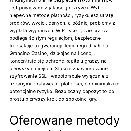
jest powiązane z jakością rozrywki. Wybór
niepewną metodę płatności, ryzykujesz utratę
środków, wyciek danych, a później problemy z
wypłatą wygranych. W Polsce, gdzie branża
podlega ścisłym regulacjom, bezpieczne
transakcje to gwarancja legalnego działania.
Gransino Casino, działając na licencji,
koncentruje się ochronę kapitału graczy na
pierwszym miejscu. Stosuje zaawansowane
szyfrowanie SSL i współpracuje wyłącznie z
uznanymi dostawcami płatności, co minimalizuje
potencjalne ryzyko. Bezpieczny depozyt to po
prostu pierwszy krok do spokojnej gry.
Oferowane metody