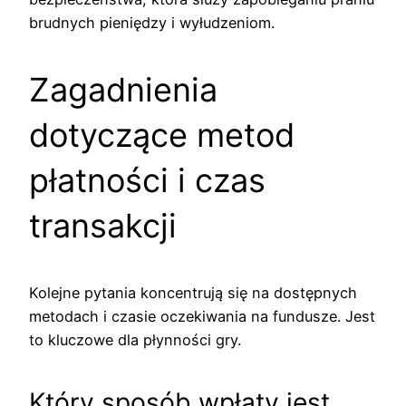
brudnych pieniędzy i wyłudzeniom.
Zagadnienia
dotyczące metod
płatności i czas
transakcji
Kolejne pytania koncentrują się na dostępnych
metodach i czasie oczekiwania na fundusze. Jest
to kluczowe dla płynności gry.
Który sposób wpłaty jest