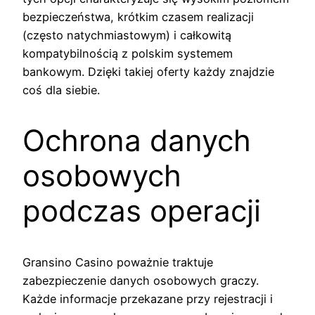
bezpieczeństwa, krótkim czasem realizacji
(często natychmiastowym) i całkowitą
kompatybilnością z polskim systemem
bankowym. Dzięki takiej oferty każdy znajdzie
coś dla siebie.
Ochrona danych
osobowych
podczas operacji
Gransino Casino poważnie traktuje
zabezpieczenie danych osobowych graczy.
Każde informacje przekazane przy rejestracji i