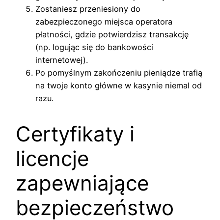
Zostaniesz przeniesiony do
zabezpieczonego miejsca operatora
płatności, gdzie potwierdzisz transakcję
(np. logując się do bankowości
internetowej).
Po pomyślnym zakończeniu pieniądze trafią
na twoje konto główne w kasynie niemal od
razu.
Certyfikaty i
licencje
zapewniające
bezpieczeństwo