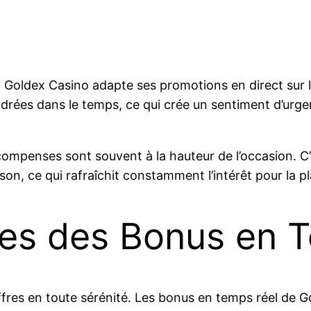
Goldex Casino adapte ses promotions en direct sur le
rées dans le temps, ce qui crée un sentiment d’urgen
récompenses sont souvent à la hauteur de l’occasion. C’
son, ce qui rafraîchit constamment l’intérêt pour la p
les des Bonus en 
 offres en toute sérénité. Les bonus en temps réel de