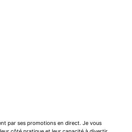
t par ses promotions en direct. Je vous
r côté pratique et leur capacité à divertir.