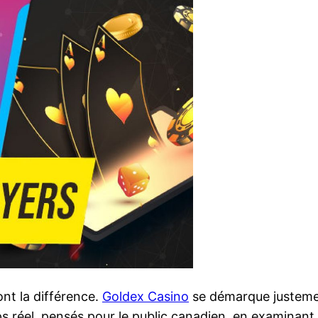
nt la différence.
Goldex Casino
se démarque justemen
réel, pensés pour le public canadien, en examinant leu