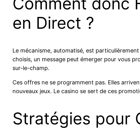
Comment donc Fo
en Direct ?
Le mécanisme, automatisé, est particulièrement a
choisis, un message peut émerger pour vous propo
sur-le-champ.
Ces offres ne se programment pas. Elles arriven
nouveaux jeux. Le casino se sert de ces promoti
Stratégies pour