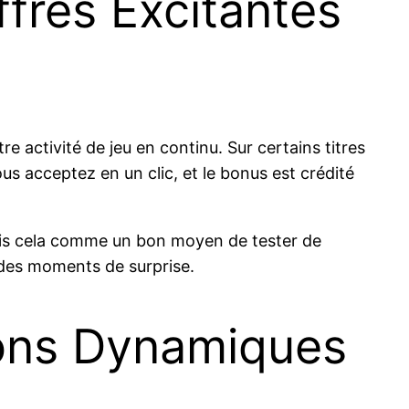
fres Excitantes
 activité de jeu en continu. Sur certains titres
s acceptez en un clic, et le bonus est crédité
 vois cela comme un bon moyen de tester de
 des moments de surprise.
ions Dynamiques