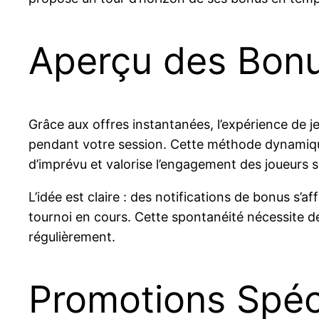
Aperçu des Bon
Grâce aux offres instantanées, l’expérience de 
pendant votre session. Cette méthode dynamique 
d’imprévu et valorise l’engagement des joueurs s
L’idée est claire : des notifications de bonus s’af
tournoi en cours. Cette spontanéité nécessite de r
régulièrement.
Promotions Spéc