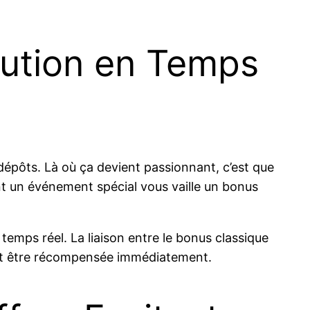
lution en Temps
dépôts. Là où ça devient passionnant, c’est que
nt un événement spécial vous vaille un bonus
temps réel. La liaison entre le bonus classique
peut être récompensée immédiatement.