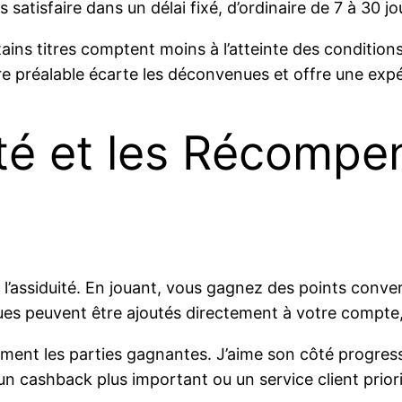
 satisfaire dans un délai fixé, d’ordinaire de 7 à 30 jo
ains titres comptent moins à l’atteinte des conditions 
re préalable écarte les déconvenues et offre une expér
ité et les Récompe
 l’assiduité. En jouant, vous gagnez des points conve
ues peuvent être ajoutés directement à votre compte,
t les parties gagnantes. J’aime son côté progressif
 cashback plus important ou un service client priorita