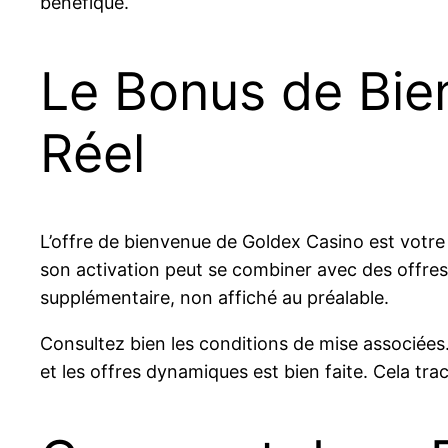
bénéfique.
Le Bonus de Bie
Réel
L’offre de bienvenue de Goldex Casino est votre
son activation peut se combiner avec des offres
supplémentaire, non affiché au préalable.
Consultez bien les conditions de mise associées. 
et les offres dynamiques est bien faite. Cela t