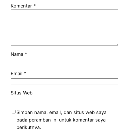
Komentar
*
Nama
*
Email
*
Situs Web
Simpan nama, email, dan situs web saya
pada peramban ini untuk komentar saya
berikutnya.