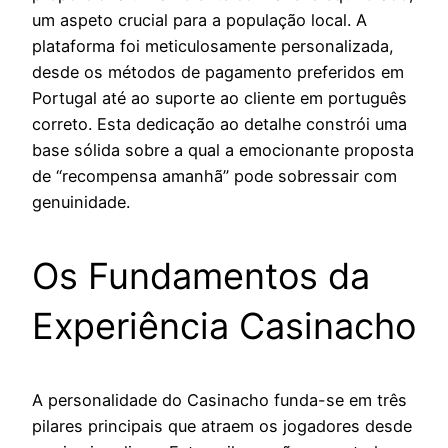
um aspeto crucial para a população local. A
plataforma foi meticulosamente personalizada,
desde os métodos de pagamento preferidos em
Portugal até ao suporte ao cliente em português
correto. Esta dedicação ao detalhe constrói uma
base sólida sobre a qual a emocionante proposta
de “recompensa amanhã” pode sobressair com
genuinidade.
Os Fundamentos da
Experiência Casinacho
A personalidade do Casinacho funda-se em três
pilares principais que atraem os jogadores desde