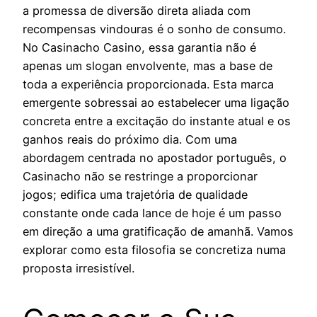
a promessa de diversão direta aliada com
recompensas vindouras é o sonho de consumo.
No Casinacho Casino, essa garantia não é
apenas um slogan envolvente, mas a base de
toda a experiência proporcionada. Esta marca
emergente sobressai ao estabelecer uma ligação
concreta entre a excitação do instante atual e os
ganhos reais do próximo dia. Com uma
abordagem centrada no apostador português, o
Casinacho não se restringe a proporcionar
jogos; edifica uma trajetória de qualidade
constante onde cada lance de hoje é um passo
em direção a uma gratificação de amanhã. Vamos
explorar como esta filosofia se concretiza numa
proposta irresistível.