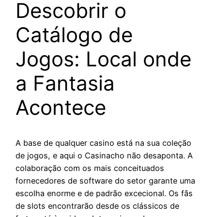
Descobrir o
Catálogo de
Jogos: Local onde
a Fantasia
Acontece
A base de qualquer casino está na sua coleção
de jogos, e aqui o Casinacho não desaponta. A
colaboração com os mais conceituados
fornecedores de software do setor garante uma
escolha enorme e de padrão excecional. Os fãs
de slots encontrarão desde os clássicos de