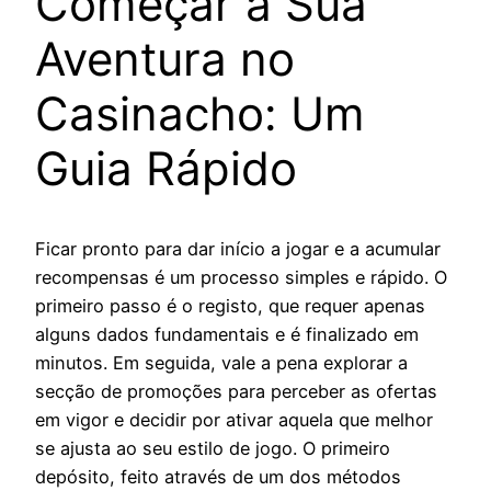
Começar a Sua
Aventura no
Casinacho: Um
Guia Rápido
Ficar pronto para dar início a jogar e a acumular
recompensas é um processo simples e rápido. O
primeiro passo é o registo, que requer apenas
alguns dados fundamentais e é finalizado em
minutos. Em seguida, vale a pena explorar a
secção de promoções para perceber as ofertas
em vigor e decidir por ativar aquela que melhor
se ajusta ao seu estilo de jogo. O primeiro
depósito, feito através de um dos métodos