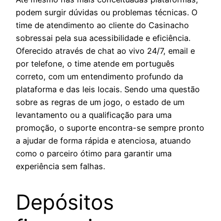
podem surgir dúvidas ou problemas técnicas. O
time de atendimento ao cliente do Casinacho
sobressai pela sua acessibilidade e eficiência.
Oferecido através de chat ao vivo 24/7, email e
por telefone, o time atende em português
correto, com um entendimento profundo da
plataforma e das leis locais. Sendo uma questão
sobre as regras de um jogo, o estado de um
levantamento ou a qualificação para uma
promoção, o suporte encontra-se sempre pronto
a ajudar de forma rápida e atenciosa, atuando
como o parceiro ótimo para garantir uma
experiência sem falhas.
Depósitos