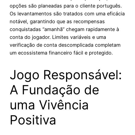
opções são planeadas para o cliente português.
Os levantamentos são tratados com uma eficácia
notável, garantindo que as recompensas
conquistadas “amanhã” chegam rapidamente à
conta do jogador. Limites variáveis e uma
verificação de conta descomplicada completam
um ecossistema financeiro fácil e protegido.
Jogo Responsável:
A Fundação de
uma Vivência
Positiva