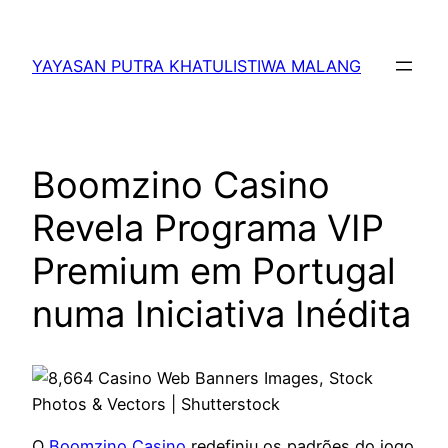
Lewati
ke
YAYASAN PUTRA KHATULISTIWA MALANG
konten
Boomzino Casino
Revela Programa VIP
Premium em Portugal
numa Iniciativa Inédita
O
Boomzino Casino
redefiniu os padrões do jogo