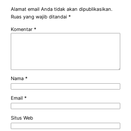
Alamat email Anda tidak akan dipublikasikan.
Ruas yang wajib ditandai
*
Komentar
*
Nama
*
Email
*
Situs Web