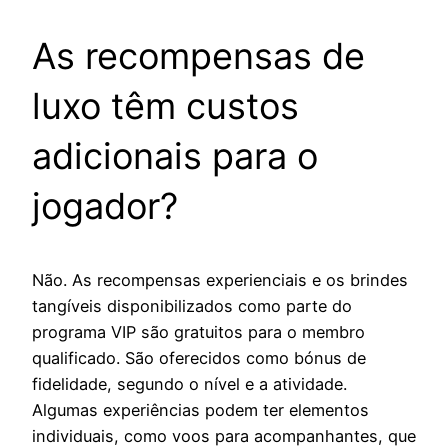
As recompensas de
luxo têm custos
adicionais para o
jogador?
Não. As recompensas experienciais e os brindes
tangíveis disponibilizados como parte do
programa VIP são gratuitos para o membro
qualificado. São oferecidos como bónus de
fidelidade, segundo o nível e a atividade.
Algumas experiências podem ter elementos
individuais, como voos para acompanhantes, que