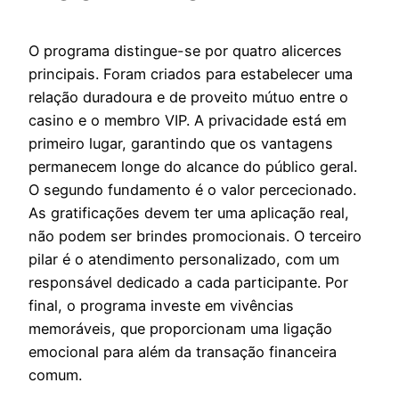
O programa distingue-se por quatro alicerces
principais. Foram criados para estabelecer uma
relação duradoura e de proveito mútuo entre o
casino e o membro VIP. A privacidade está em
primeiro lugar, garantindo que os vantagens
permanecem longe do alcance do público geral.
O segundo fundamento é o valor percecionado.
As gratificações devem ter uma aplicação real,
não podem ser brindes promocionais. O terceiro
pilar é o atendimento personalizado, com um
responsável dedicado a cada participante. Por
final, o programa investe em vivências
memoráveis, que proporcionam uma ligação
emocional para além da transação financeira
comum.