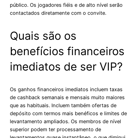
público. Os jogadores fiéis e de alto nível serão
contactados diretamente com o convite.
Quais são os
benefícios financeiros
imediatos de ser VIP?
Os ganhos financeiros imediatos incluem taxas
de cashback semanais e mensais muito maiores
que as habituais. Incluem também ofertas de
depósito com termos mais benéficos e limites de
levantamento ampliados. Os membros de nível
superior podem ter processamento de
levantamentos quase instantâneo, o que diminui