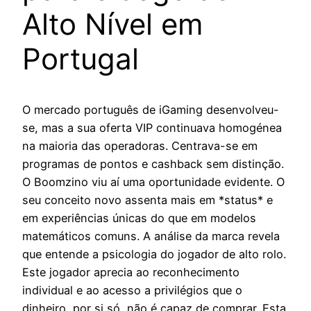
Alto Nível em
Portugal
O mercado português de iGaming desenvolveu-
se, mas a sua oferta VIP continuava homogénea
na maioria das operadoras. Centrava-se em
programas de pontos e cashback sem distinção.
O Boomzino viu aí uma oportunidade evidente. O
seu conceito novo assenta mais em *status* e
em experiências únicas do que em modelos
matemáticos comuns. A análise da marca revela
que entende a psicologia do jogador de alto rolo.
Este jogador aprecia ao reconhecimento
individual e ao acesso a privilégios que o
dinheiro, por si só, não é capaz de comprar. Esta