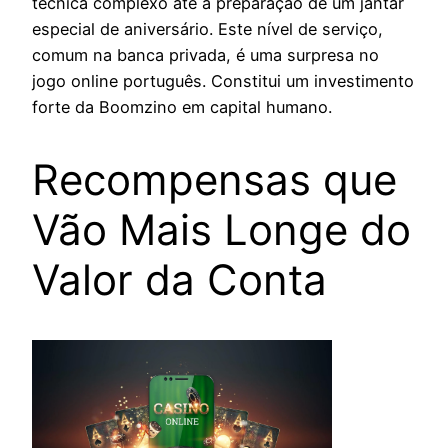
técnica complexo até à preparação de um jantar
especial de aniversário. Este nível de serviço,
comum na banca privada, é uma surpresa no
jogo online português. Constitui um investimento
forte da Boomzino em capital humano.
Recompensas que
Vão Mais Longe do
Valor da Conta