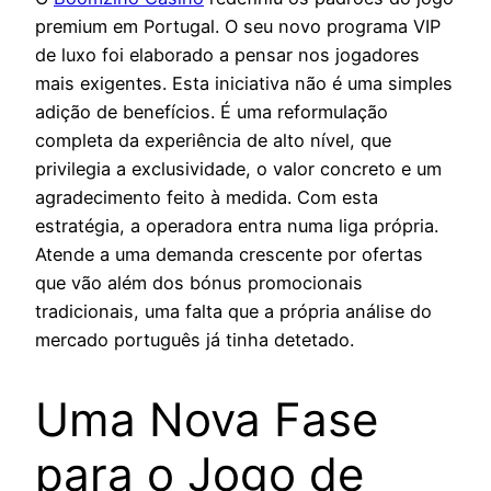
premium em Portugal. O seu novo programa VIP
de luxo foi elaborado a pensar nos jogadores
mais exigentes. Esta iniciativa não é uma simples
adição de benefícios. É uma reformulação
completa da experiência de alto nível, que
privilegia a exclusividade, o valor concreto e um
agradecimento feito à medida. Com esta
estratégia, a operadora entra numa liga própria.
Atende a uma demanda crescente por ofertas
que vão além dos bónus promocionais
tradicionais, uma falta que a própria análise do
mercado português já tinha detetado.
Uma Nova Fase
para o Jogo de