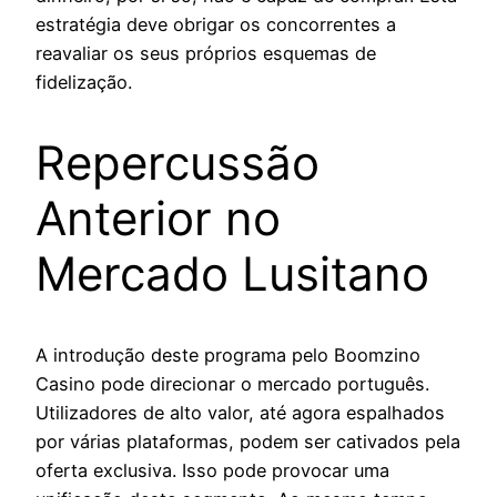
estratégia deve obrigar os concorrentes a
reavaliar os seus próprios esquemas de
fidelização.
Repercussão
Anterior no
Mercado Lusitano
A introdução deste programa pelo Boomzino
Casino pode direcionar o mercado português.
Utilizadores de alto valor, até agora espalhados
por várias plataformas, podem ser cativados pela
oferta exclusiva. Isso pode provocar uma