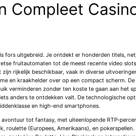
Een Compleet Casin
is fors uitgebreid. Je ontdekt er honderden titels, n
etse fruitautomaten tot de meest recente video slot
 zijn rijkelijk beschikbaar, vaak in diverse uitvoering
me en kraakhelder over op een compact scherm. De p
ruik verminderen zonder ten koste te gaan aan het spe
 iets anders te ontdekken valt. De technologische opt
 middenklasse en high-end smartphones.
n avontuur tot fantasy, met uiteenlopende RTP-percent
ck, roulette (Europees, Amerikaans), en pokerspellen.