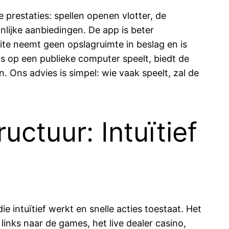
e prestaties: spellen openen vlotter, de
nlijke aanbiedingen. De app is beter
ite neemt geen opslagruimte in beslag en is
lfs op een publieke computer speelt, biedt de
n. Ons advies is simpel: wie vaak speelt, zal de
uctuur: Intuïtief
 intuïtief werkt en snelle acties toestaat. Het
inks naar de games, het live dealer casino,