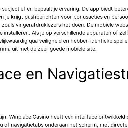
 subjectief en bepaalt je ervaring. De app biedt beter
en je krijgt pushberichten voor bonusacties en persoo
 zoals vingerafdruklezers het doen. De mobiele webs
 installeren. Als je op verschillende apparaten of ze
gelijkwaardig qua veiligheid en hebben identieke spelle
rima uit met de zeer goede mobiele site.
ce en Navigatiestr
jn. Winplace Casino heeft een interface ontwikkeld die
u of navigatietabs onderaan het scherm, met directe l