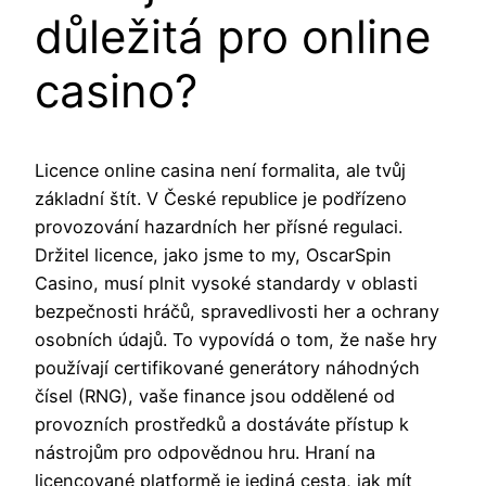
důležitá pro online
casino?
Licence online casina není formalita, ale tvůj
základní štít. V České republice je podřízeno
provozování hazardních her přísné regulaci.
Držitel licence, jako jsme to my, OscarSpin
Casino, musí plnit vysoké standardy v oblasti
bezpečnosti hráčů, spravedlivosti her a ochrany
osobních údajů. To vypovídá o tom, že naše hry
používají certifikované generátory náhodných
čísel (RNG), vaše finance jsou oddělené od
provozních prostředků a dostáváte přístup k
nástrojům pro odpovědnou hru. Hraní na
licencované platformě je jediná cesta, jak mít