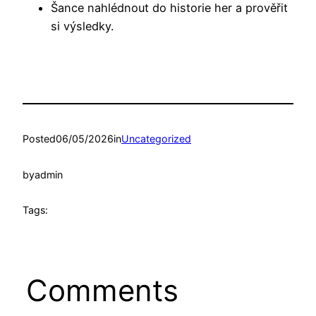
Šance nahlédnout do historie her a prověřit
si výsledky.
Posted
06/05/2026
in
Uncategorized
by
admin
Tags:
Comments