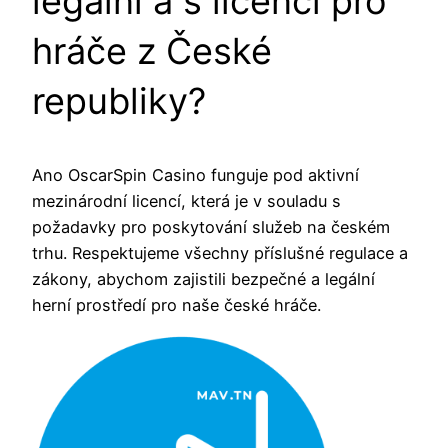
legální a s licencí pro
hráče z České
republiky?
Ano OscarSpin Casino funguje pod aktivní
mezinárodní licencí, která je v souladu s
požadavky pro poskytování služeb na českém
trhu. Respektujeme všechny příslušné regulace a
zákony, abychom zajistili bezpečné a legální
herní prostředí pro naše české hráče.