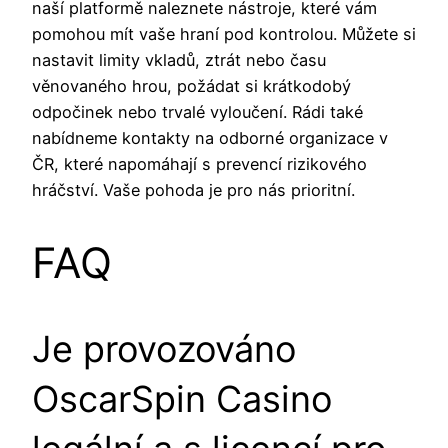
naší platformě naleznete nástroje, které vám
pomohou mít vaše hraní pod kontrolou. Můžete si
nastavit limity vkladů, ztrát nebo času
věnovaného hrou, požádat si krátkodobý
odpočinek nebo trvalé vyloučení. Rádi také
nabídneme kontakty na odborné organizace v
ČR, které napomáhají s prevencí rizikového
hráčství. Vaše pohoda je pro nás prioritní.
FAQ
Je provozováno
OscarSpin Casino