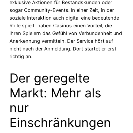
exklusive Aktionen für Bestandskunden oder
sogar Community-Events. In einer Zeit, in der
soziale Interaktion auch digital eine bedeutende
Rolle spielt, haben Casinos einen Vorteil, die
ihren Spielern das Gefühl von Verbundenheit und
Anerkennung vermitteln. Der Service hört auf
nicht nach der Anmeldung. Dort startet er erst
richtig an.
Der geregelte
Markt: Mehr als
nur
Einschränkungen