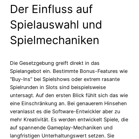
Der Einfluss auf
Spielauswahl und
Spielmechaniken
Die Gesetzgebung greift direkt in das
Spielangebot ein. Bestimmte Bonus-Features wie
“Buy-Ins” bei Spielshows oder extrem rasante
Spielrunden in Slots sind beispielsweise
untersagt. Auf den ersten Blick fühlt sich das wie
eine Einschränkung an. Bei genauerem Hinsehen
veranlasst es die Software-Entwickler aber zu
mehr Kreativität. Es werden entwickelt Spiele, die
auf spannende Gameplay-Mechaniken und
langfristigen Unterhaltungswert setzen. Sie