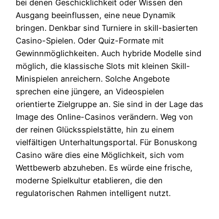
bei denen Geschicklichkeit oder Wissen den
Ausgang beeinflussen, eine neue Dynamik
bringen. Denkbar sind Turniere in skill-basierten
Casino-Spielen. Oder Quiz-Formate mit
Gewinnmöglichkeiten. Auch hybride Modelle sind
möglich, die klassische Slots mit kleinen Skill-
Minispielen anreichern. Solche Angebote
sprechen eine jüngere, an Videospielen
orientierte Zielgruppe an. Sie sind in der Lage das
Image des Online-Casinos verändern. Weg von
der reinen Glücksspielstätte, hin zu einem
vielfältigen Unterhaltungsportal. Für Bonuskong
Casino wäre dies eine Möglichkeit, sich vom
Wettbewerb abzuheben. Es würde eine frische,
moderne Spielkultur etablieren, die den
regulatorischen Rahmen intelligent nutzt.