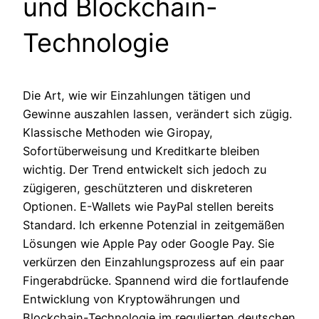
und Blockchain-
Technologie
Die Art, wie wir Einzahlungen tätigen und
Gewinne auszahlen lassen, verändert sich zügig.
Klassische Methoden wie Giropay,
Sofortüberweisung und Kreditkarte bleiben
wichtig. Der Trend entwickelt sich jedoch zu
zügigeren, geschützteren und diskreteren
Optionen. E-Wallets wie PayPal stellen bereits
Standard. Ich erkenne Potenzial in zeitgemäßen
Lösungen wie Apple Pay oder Google Pay. Sie
verkürzen den Einzahlungsprozess auf ein paar
Fingerabdrücke. Spannend wird die fortlaufende
Entwicklung von Kryptowährungen und
Blockchain-Technologie im regulierten deutschen