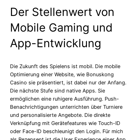
Der Stellenwert von
Mobile Gaming und
App-Entwicklung
Die Zukunft des Spielens ist mobil. Die mobile
Optimierung einer Website, wie Bonuskong
Casino sie präsentiert, ist dabei nur der Anfang.
Die nächste Stufe sind native Apps. Sie
ermöglichen eine ruhigere Ausführung. Push-
Benachrichtigungen unterrichten über Turniere
und personalisierte Angebote. Die direkte
Verknüpfung mit Gerätefeatures wie Touch-ID
oder Face-ID beschleunigt den Login. Für mich
als Rezensent ist die User Experience einer App