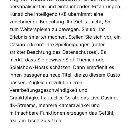
personalisierten und eintauchenden Erfahrungen.
Künstliche Intelligenz (KI) übernimmt eine
zunehmende Bedeutung. Ihr Ziel ist nicht, Sie
zum Weiterspielen zu bewegen. Sie soll Ihr
Erlebnis smarter machen. Stellen Sie sich vor, ein
Casino erkennt Ihre Spielneigungen (unter
strikter Beachtung des Datenschutzes). Es
merkt, dass Sie gewisse Slot-Themen oder
Spielshow-Hosts schätzen. Dann empfiehlt es
Ihnen passgenau neue Titel, die zu diesem Gusto
passen. Zugleich revolutionieren
Verarbeitungsgeschwindigkeit und
Grafikfähigkeit aktueller Geräte das Live Casino.
4K-Streams, mehrere Kamerawinkel und
mitmachbare Funktionen erzeugen das Gefühl,
real am Tisch zu sitzen.