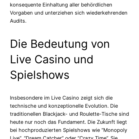
konsequente Einhaltung aller behördlichen
Vorgaben und unterziehen sich wiederkehrenden
Audits.
Die Bedeutung von
Live Casino und
Spielshows
Insbesondere im Live Casino zeigt sich die
technische und konzeptionelle Evolution. Die
traditionellen Blackjack- und Roulette-Tische sind
heute nur noch das Fundament. Die Zukunft liegt
bei hochproduzierten Spielshows wie “Monopoly
Live”, “Dream Catcher” oder “Crazy Time”. Sie