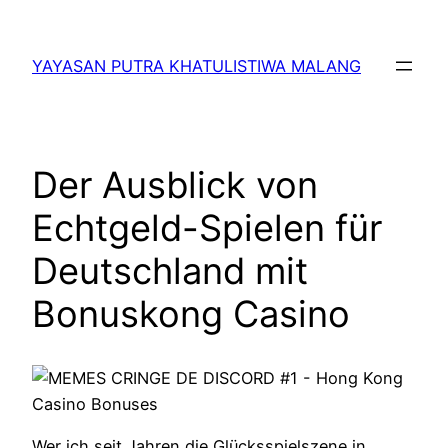
Lewati
ke
YAYASAN PUTRA KHATULISTIWA MALANG
konten
Der Ausblick von
Echtgeld-Spielen für
Deutschland mit
Bonuskong Casino
Wer ich seit Jahren die Glücksspielszene in