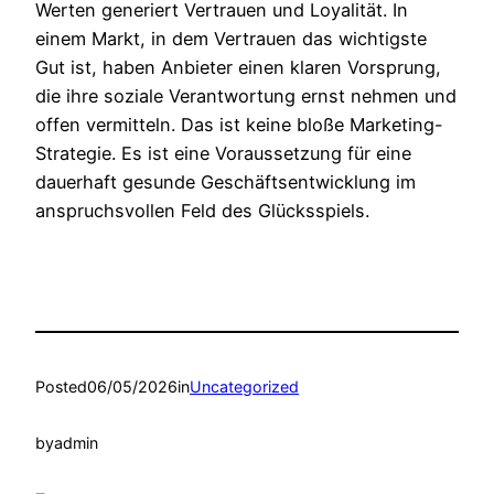
Werten generiert Vertrauen und Loyalität. In
einem Markt, in dem Vertrauen das wichtigste
Gut ist, haben Anbieter einen klaren Vorsprung,
die ihre soziale Verantwortung ernst nehmen und
offen vermitteln. Das ist keine bloße Marketing-
Strategie. Es ist eine Voraussetzung für eine
dauerhaft gesunde Geschäftsentwicklung im
anspruchsvollen Feld des Glücksspiels.
Posted
06/05/2026
in
Uncategorized
by
admin