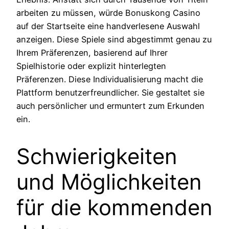
arbeiten zu müssen, würde Bonuskong Casino
auf der Startseite eine handverlesene Auswahl
anzeigen. Diese Spiele sind abgestimmt genau zu
Ihrem Präferenzen, basierend auf Ihrer
Spielhistorie oder explizit hinterlegten
Präferenzen. Diese Individualisierung macht die
Plattform benutzerfreundlicher. Sie gestaltet sie
auch persönlicher und ermuntert zum Erkunden
ein.
Schwierigkeiten
und Möglichkeiten
für die kommenden