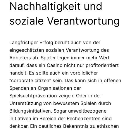
Nachhaltigkeit und
soziale Verantwortung
Langfristiger Erfolg beruht auch von der
eingeschätzten sozialen Verantwortung des
Anbieters ab. Spieler legen immer mehr Wert
darauf, dass ein Casino nicht nur profitorientiert
handelt. Es sollte auch ein vorbildlicher
“corporate citizen” sein. Das kann sich in offenen
Spenden an Organisationen der
Spielsuchtprävention zeigen. Oder in der
Unterstützung von bewusstem Spielen durch
Bildungsinitiativen. Sogar umweltbezogene
Initiativen im Bereich der Rechenzentren sind
denkbar. Ein deutliches Bekenntnis zu ethischen