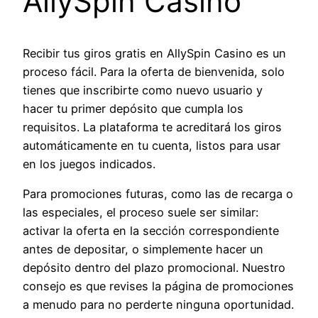
AllySpin Casino
Recibir tus giros gratis en AllySpin Casino es un
proceso fácil. Para la oferta de bienvenida, solo
tienes que inscribirte como nuevo usuario y
hacer tu primer depósito que cumpla los
requisitos. La plataforma te acreditará los giros
automáticamente en tu cuenta, listos para usar
en los juegos indicados.
Para promociones futuras, como las de recarga o
las especiales, el proceso suele ser similar:
activar la oferta en la sección correspondiente
antes de depositar, o simplemente hacer un
depósito dentro del plazo promocional. Nuestro
consejo es que revises la página de promociones
a menudo para no perderte ninguna oportunidad.