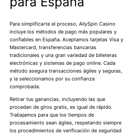
para España
Para simplificarte el proceso, AllySpin Casino
incluye los métodos de pago más populares y
confiables en España. Aceptamos tarjetas Visa y
Mastercard, transferencias bancarias
tradicionales y una gran variedad de billeteras
electrónicas y sistemas de pago online. Cada
método asegura transacciones ágiles y seguras,
y la seleccionamos por su confianza
comprobada.
Retirar tus ganancias, incluyendo las que
procedan de giros gratis, es igual de rápido.
Trabajamos para que los tiempos de
procesamiento sean ágiles, respetando siempre
los procedimientos de verificación de seguridad