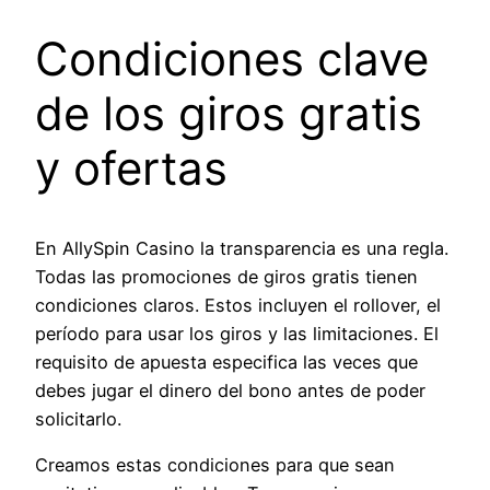
Condiciones clave
de los giros gratis
y ofertas
En AllySpin Casino la transparencia es una regla.
Todas las promociones de giros gratis tienen
condiciones claros. Estos incluyen el rollover, el
período para usar los giros y las limitaciones. El
requisito de apuesta especifica las veces que
debes jugar el dinero del bono antes de poder
solicitarlo.
Creamos estas condiciones para que sean