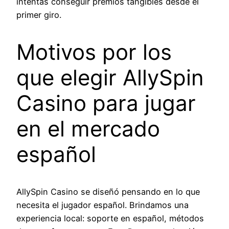
intentas conseguir premios tangibles desde el
primer giro.
Motivos por los
que elegir AllySpin
Casino para jugar
en el mercado
español
AllySpin Casino se diseñó pensando en lo que
necesita el jugador español. Brindamos una
experiencia local: soporte en español, métodos