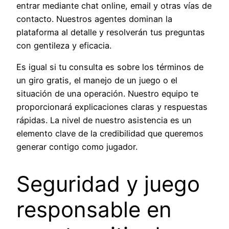
entrar mediante chat online, email y otras vías de
contacto. Nuestros agentes dominan la
plataforma al detalle y resolverán tus preguntas
con gentileza y eficacia.
Es igual si tu consulta es sobre los términos de
un giro gratis, el manejo de un juego o el
situación de una operación. Nuestro equipo te
proporcionará explicaciones claras y respuestas
rápidas. La nivel de nuestro asistencia es un
elemento clave de la credibilidad que queremos
generar contigo como jugador.
Seguridad y juego
responsable en