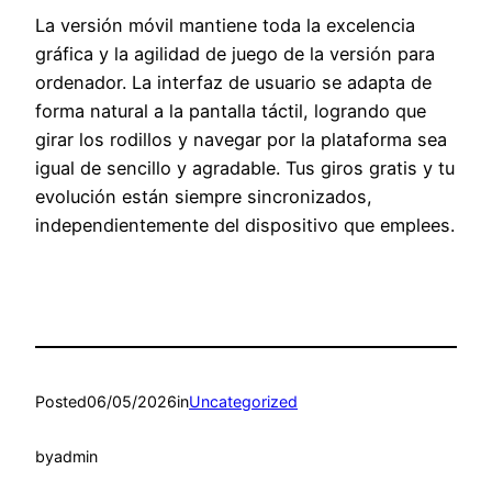
La versión móvil mantiene toda la excelencia
gráfica y la agilidad de juego de la versión para
ordenador. La interfaz de usuario se adapta de
forma natural a la pantalla táctil, logrando que
girar los rodillos y navegar por la plataforma sea
igual de sencillo y agradable. Tus giros gratis y tu
evolución están siempre sincronizados,
independientemente del dispositivo que emplees.
Posted
06/05/2026
in
Uncategorized
by
admin