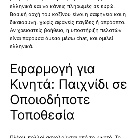
ελληνικά και να κάνεις πληρωμές σε ευρώ.
Βασική αρχή του καζίνου είναι η σαφήνεια και η
δικαιοσύνη, χωρίς αφανείς παγίδες ή απρόοπτα.
Αν χρειαστείς βοήθεια, η υποστήριξη πελατών
είναι παρούσα άμεσα μέσω chat, και ομιλεί
ελληνικά.
Εφαρμογή για
Κινητά: Παιχνίδι σε
Οποιοδήποτε
Τοποθεσία
Πλέον, πολλοί ασχολούνται από το κινητό. Το