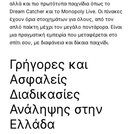
αλλά και πιο πρωτότυπα παιχνίδια όπως το
Dream Catcher και το Monopoly Live. Οι πίνακες
έχουν όρια στοιχημάτων για όλους, από τον
απλό παίκτη μέχρι τον μεγάλο ποντάρορα. Είναι
μια πραγματική εμπειρία που μεταφέρεται στο
σπίτι σου, με διαφάνεια και δίκαια παιχνίδι.
Γρήγορες και
Ασφαλείς
Διαδικασίες
Ανάληψης στην
Ελλάδα