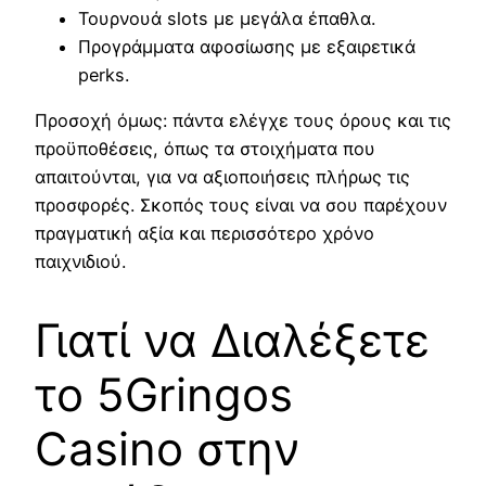
Τουρνουά slots με μεγάλα έπαθλα.
Προγράμματα αφοσίωσης με εξαιρετικά
perks.
Προσοχή όμως: πάντα ελέγχε τους όρους και τις
προϋποθέσεις, όπως τα στοιχήματα που
απαιτούνται, για να αξιοποιήσεις πλήρως τις
προσφορές. Σκοπός τους είναι να σου παρέχουν
πραγματική αξία και περισσότερο χρόνο
παιχνιδιού.
Γιατί να Διαλέξετε
το 5Gringos
Casino στην