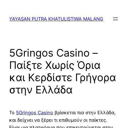
Lewati
ke
YAYASAN PUTRA KHATULISTIWA MALANG
konten
5Gringos Casino –
Παίξτε Χωρίς Όρια
και Κερδίστε Γρήγορα
στην Ελλάδα
Το
5Gringos Casino
βρίσκεται πια στην Ελλάδα,
και δείχνει να ξέρει τι επιθυμούν οι παίκτες.
Είναι μια πλατφόρμα που επικεντρώνεται στην