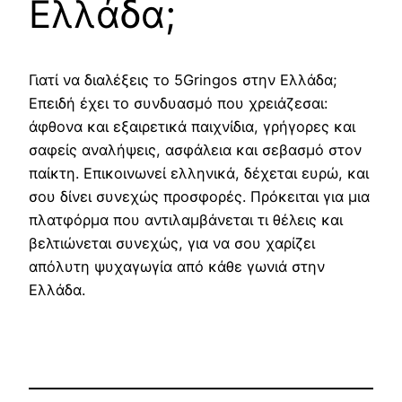
Ελλάδα;
Γιατί να διαλέξεις το 5Gringos στην Ελλάδα;
Επειδή έχει το συνδυασμό που χρειάζεσαι:
άφθονα και εξαιρετικά παιχνίδια, γρήγορες και
σαφείς αναλήψεις, ασφάλεια και σεβασμό στον
παίκτη. Επικοινωνεί ελληνικά, δέχεται ευρώ, και
σου δίνει συνεχώς προσφορές. Πρόκειται για μια
πλατφόρμα που αντιλαμβάνεται τι θέλεις και
βελτιώνεται συνεχώς, για να σου χαρίζει
απόλυτη ψυχαγωγία από κάθε γωνιά στην
Ελλάδα.