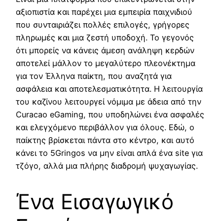
αξιοπιστία και παρέχει μια εμπειρία παιχνιδιού
που συνταιριάζει πολλές επιλογές, γρήγορες
πληρωμές και μια ζεστή υποδοχή. Το γεγονός
ότι μπορείς να κάνεις άμεση ανάληψη κερδών
αποτελεί μάλλον το μεγαλύτερο πλεονέκτημα
για τον Έλληνα παίκτη, που αναζητά για
ασφάλεια και αποτελεσματικότητα. Η λειτουργία
του καζίνου λειτουργεί νόμιμα με άδεια από την
Curacao eGaming, που υποδηλώνει ένα ασφαλές
και ελεγχόμενο περιβάλλον για όλους. Εδώ, ο
παίκτης βρίσκεται πάντα στο κέντρο, και αυτό
κάνει το 5Gringos να μην είναι απλά ένα site για
τζόγο, αλλά μια πλήρης διαδρομή ψυχαγωγίας.
Ένα Εισαγωγικό