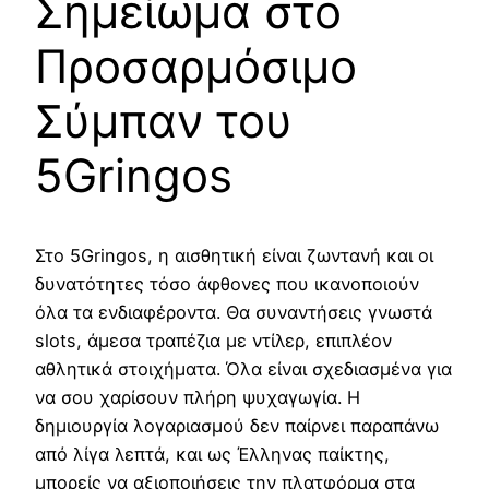
Σημείωμα στο
Προσαρμόσιμο
Σύμπαν του
5Gringos
Στο 5Gringos, η αισθητική είναι ζωντανή και οι
δυνατότητες τόσο άφθονες που ικανοποιούν
όλα τα ενδιαφέροντα. Θα συναντήσεις γνωστά
slots, άμεσα τραπέζια με ντίλερ, επιπλέον
αθλητικά στοιχήματα. Όλα είναι σχεδιασμένα για
να σου χαρίσουν πλήρη ψυχαγωγία. Η
δημιουργία λογαριασμού δεν παίρνει παραπάνω
από λίγα λεπτά, και ως Έλληνας παίκτης,
μπορείς να αξιοποιήσεις την πλατφόρμα στα