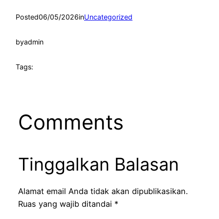
Posted
06/05/2026
in
Uncategorized
by
admin
Tags:
Comments
Tinggalkan Balasan
Alamat email Anda tidak akan dipublikasikan.
Ruas yang wajib ditandai
*