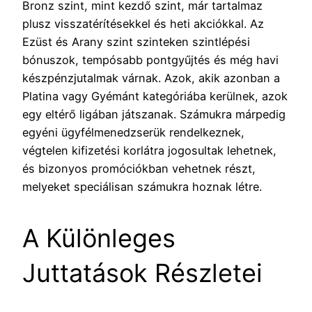
Bronz szint, mint kezdő szint, már tartalmaz
plusz visszatérítésekkel és heti akciókkal. Az
Ezüst és Arany szint szinteken szintlépési
bónuszok, tempósabb pontgyűjtés és még havi
készpénzjutalmak várnak. Azok, akik azonban a
Platina vagy Gyémánt kategóriába kerülnek, azok
egy eltérő ligában játszanak. Számukra márpedig
egyéni ügyfélmenedzserük rendelkeznek,
végtelen kifizetési korlátra jogosultak lehetnek,
és bizonyos promóciókban vehetnek részt,
melyeket speciálisan számukra hoznak létre.
A Különleges
Juttatások Részletei