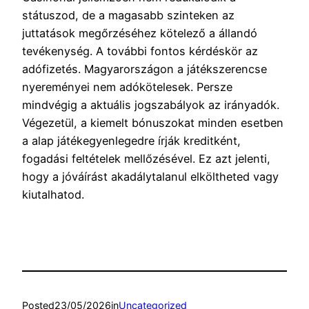
státuszod, de a magasabb szinteken az
juttatások megőrzéséhez kötelező a állandó
tevékenység. A további fontos kérdéskör az
adófizetés. Magyarországon a játékszerencse
nyereményei nem adókötelesek. Persze
mindvégig a aktuális jogszabályok az irányadók.
Végezetül, a kiemelt bónuszokat minden esetben
a alap játékegyenlegedre írják kreditként,
fogadási feltételek mellőzésével. Ez azt jelenti,
hogy a jóváírást akadálytalanul elköltheted vagy
kiutalhatod.
Posted
23/05/2026
in
Uncategorized