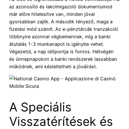
az azonosító és lakcímigazoló dokumentumod
már előre hitelesítve van, minden jóval
gyorsabban zajlik. A második tényező, maga a
fizetési mód számít. Az e-pénztárcák tranzakciói
többnyire azonnal végbemennek, míg a banki
átutalás 1-3 munkanapot is igénybe vehet.
Végezetül, a nap időpontja is fontos. Hétvégén
és ünnepnapokon a banki rendszerek lassabban
működnek, ami késleltetheti a jóváírást.
A Speciális
Visszatérítések és