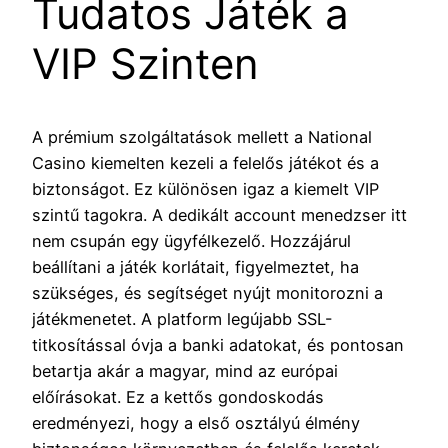
Tudatos Játék a
VIP Szinten
A prémium szolgáltatások mellett a National
Casino kiemelten kezeli a felelős játékot és a
biztonságot. Ez különösen igaz a kiemelt VIP
szintű tagokra. A dedikált account menedzser itt
nem csupán egy ügyfélkezelő. Hozzájárul
beállítani a játék korlátait, figyelmeztet, ha
szükséges, és segítséget nyújt monitorozni a
játékmenetet. A platform legújabb SSL-
titkosítással óvja a banki adatokat, és pontosan
betartja akár a magyar, mind az európai
előírásokat. Ez a kettős gondoskodás
eredményezi, hogy a első osztályú élmény