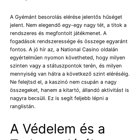
A Gyémánt besorolás elérése jelentős hűséget
jelent. Nem elegendő egy-egy nagy tét, a titok a
rendszeres és megfontolt játékmenet. A
fogadások rendszeressége és összege egyaránt
fontos. A jó hír az, a National Casino oldalán
egyértelműen nyomon követheted, hogy milyen
szinten vagy a státuszpontok terén, és milyen
mennyiség van hátra a következő szint eléréséig.
Ne felejtsd el, a kaszinó nem csupán a nagy
összegeket, hanem a kitartó, állandó aktivitást is
nagyra becsüli. Ez is segít feljebb lépni a
ranglistán.
A Védelem és a