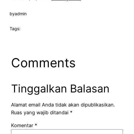
by
admin
Tags:
Comments
Tinggalkan Balasan
Alamat email Anda tidak akan dipublikasikan.
Ruas yang wajib ditandai
*
Komentar
*