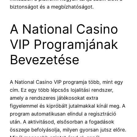
biztonságot és a megbízhatóságot.
A National Casino
VIP Programjának
Bevezetése
A National Casino VIP programja több, mint egy
cím. Ez egy több lépcsős lojalitási rendszer,
amely a rendszeres játékosokat extra
figyelemmel és kipróbált jutalmakkal kínál meg. A
program automatikusan elindul a regisztráció
után. A aktivitásod, elsősorban a fogadások
összege befolyásolja, milyen gyorsan jutsz előre.