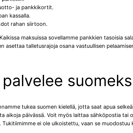
otto- ja pankkikortit.
an kassalla.
dot rahan siirtoon.
. Kaikissa maksuissa sovellamme pankkien tasoisia sala
 asettaa talletusrajoja osana vastuullisen pelaamis
a palvelee suomeks
nnamme tukea suomen kielellä, jotta saat apua selkeäs
ta aikoja päivässä. Voit myös laittaa sähköpostia tai 
Tukitiimimme ei ole ulkoistettu, vaan se muodostuu ko