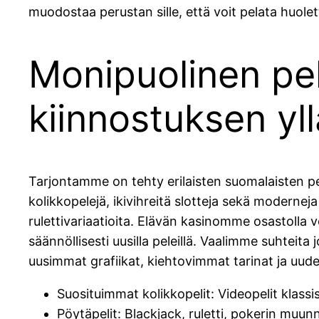
muodostaa perustan sille, että voit pelata huole
Monipuolinen peli
kiinnostuksen yll
Tarjontamme on tehty erilaisten suomalaisten pel
kolikkopelejä, ikivihreitä slotteja sekä modernej
rulettivariaatioita. Elävän kasinomme osastolla 
säännöllisesti uusilla peleillä. Vaalimme suhteit
uusimmat grafiikat, kiehtovimmat tarinat ja uude
Suosituimmat kolikkopelit: Videopelit klassi
Pöytäpelit: Blackjack, ruletti, pokerin muun