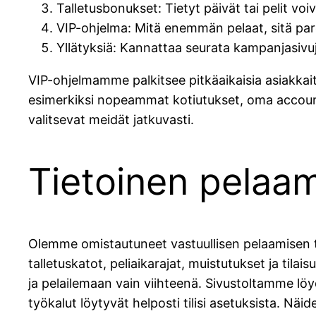
Talletusbonukset: Tietyt päivät tai pelit voi
VIP-ohjelma: Mitä enemmän pelaat, sitä par
Yllätyksiä: Kannattaa seurata kampanjasivuj
VIP-ohjelmamme palkitsee pitkäaikaisia asiakka
esimerkiksi nopeammat kotiutukset, oma account 
valitsevat meidät jatkuvasti.
Tietoinen pelaa
Olemme omistautuneet vastuullisen pelaamisen toi
talletuskatot, peliaikarajat, muistutukset ja til
ja pelailemaan vain viihteenä. Sivustoltamme lö
työkalut löytyvät helposti tilisi asetuksista. Näi