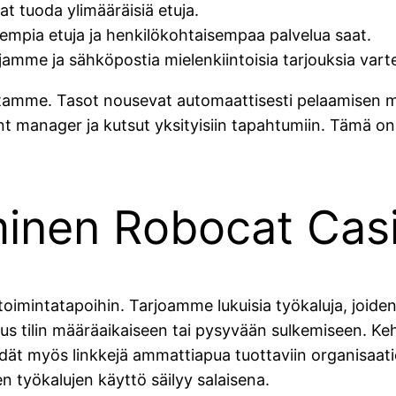
vat tuoda ylimääräisiä etuja.
empia etuja ja henkilökohtaisempaa palvelua saat.
amme ja sähköpostia mielenkiintoisia tarjouksia vart
itamme. Tasot nousevat automaattisesti pelaamisen mu
manager ja kutsut yksityisiin tapahtumiin. Tämä on ta
minen Robocat Casi
mintatapoihin. Tarjoamme lukuisia työkaluja, joiden a
aisuus tilin määräaikaiseen tai pysyvään sulkemiseen. 
ydät myös linkkejä ammattiapua tuottaviin organisaati
den työkalujen käyttö säilyy salaisena.