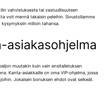
lin vahvistuksesta tai vastuullisuuteen
ta voit mennä takaisin peleihin. Sivustollamme
 kysymyksiin milloin tahansa.
a-asiakasohjelma
 paljon muutakin kuin vain ensitalletuksen
ena. Kanta-asiakkaille on oma VIP-ohjelma, jossa
 lahjoihin. Jokaisen bonuksen ehdot ovat selkeät.