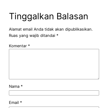
Tinggalkan Balasan
Alamat email Anda tidak akan dipublikasikan.
Ruas yang wajib ditandai
*
Komentar
*
Nama
*
Email
*