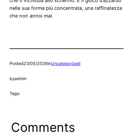
che ti inchioda allo schermo. È il gioco d’azzardo
nella sua forma più concentrata, una raffinatezza
che non annoi mai.
Posted
23/05/2026
in
Uncategorized
by
admin
Tags:
Comments