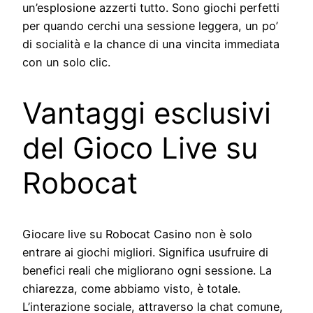
un’esplosione azzerti tutto. Sono giochi perfetti
per quando cerchi una sessione leggera, un po’
di socialità e la chance di una vincita immediata
con un solo clic.
Vantaggi esclusivi
del Gioco Live su
Robocat
Giocare live su Robocat Casino non è solo
entrare ai giochi migliori. Significa usufruire di
benefici reali che migliorano ogni sessione. La
chiarezza, come abbiamo visto, è totale.
L’interazione sociale, attraverso la chat comune,