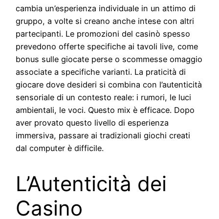
cambia un’esperienza individuale in un attimo di
gruppo, a volte si creano anche intese con altri
partecipanti. Le promozioni del casinò spesso
prevedono offerte specifiche ai tavoli live, come
bonus sulle giocate perse o scommesse omaggio
associate a specifiche varianti. La praticità di
giocare dove desideri si combina con l’autenticità
sensoriale di un contesto reale: i rumori, le luci
ambientali, le voci. Questo mix è efficace. Dopo
aver provato questo livello di esperienza
immersiva, passare ai tradizionali giochi creati
dal computer è difficile.
L’Autenticità dei
Casino