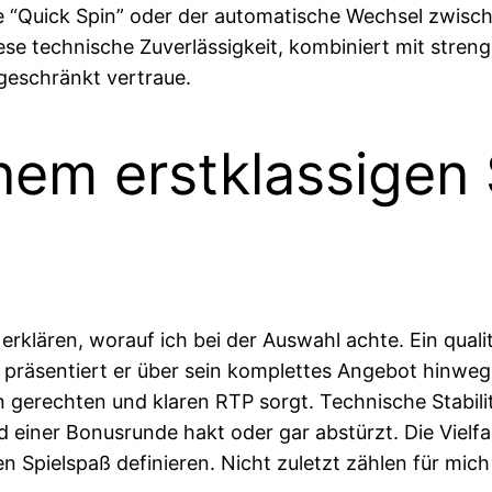
wie “Quick Spin” oder der automatische Wechsel zw
iese technische Zuverlässigkeit, kombiniert mit stre
geschränkt vertraue.
nem erstklassigen 
 erklären, worauf ich bei der Auswahl achte. Ein qual
präsentiert er über sein komplettes Angebot hinweg e
 gerechten und klaren RTP sorgt. Technische Stabilitä
einer Bonusrunde hakt oder gar abstürzt. Die Vielfal
n Spielspaß definieren. Nicht zuletzt zählen für mich