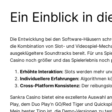
Ein Einblick in 
Die Entwicklung bei den Software-Häusern schrei
die Kombination von Slot- und Videospiel-Mecha
ausgeklügeltere Soundtracks bereit. Für uns Spiel
Casino noch größer und das Spielerlebnis noch 
Erhöhte Interaktion:
Slots werden mehr und 
Individuellere Erfahrungen:
Algorithmen kö
Cross-Platform Konsistenz:
Der reibungslo
Sankra Casino bietet eine exzellente Auswahl a
Play, dem Duo Play’n GO/Red Tiger und Quickspin,
Mein bester Tipp ist, die Demo-Versionen zu te