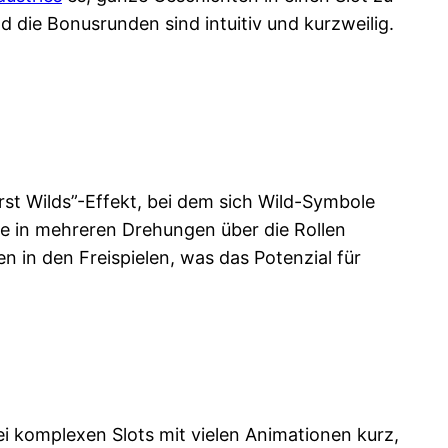
d die Bonusrunden sind intuitiv und kurzweilig.
st Wilds”-Effekt, bei dem sich Wild-Symbole
die in mehreren Drehungen über die Rollen
 in den Freispielen, was das Potenzial für
ei komplexen Slots mit vielen Animationen kurz,