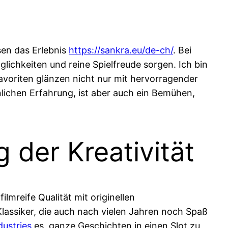
sen das Erlebnis
https://sankra.eu/de-ch/
. Bei
ichkeiten und reine Spielfreude sorgen. Ich bin
avoriten glänzen nicht nur mit hervorragender
nlichen Erfahrung, ist aber auch ein Bemühen,
g der Kreativität
lmreife Qualität mit originellen
Klassiker, die auch nach vielen Jahren noch Spaß
dustries
es, ganze Geschichten in einen Slot zu