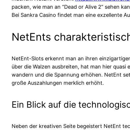
packen, wie man an “Dead or Alive 2” sehen kann
Bei Sankra Casino findet man eine exzellente A
NetEnts charakteristisc
NetEnt-Slots erkennt man an ihren einzigartige
über die Walzen ausbreiten, hat man hier quasi 
wandern und die Spannung erhöhen. NetEnt setzt
große Auszahlungen merklich erhöht.
Ein Blick auf die technologis
Neben der kreativen Seite begeistert NetEnt tec