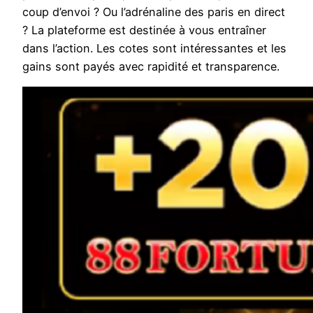
coup d’envoi ? Ou l’adrénaline des paris en direct
? La plateforme est destinée à vous entraîner
dans l’action. Les cotes sont intéressantes et les
gains sont payés avec rapidité et transparence.