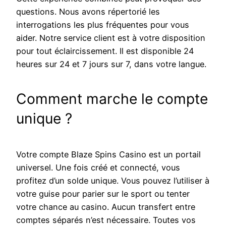
questions. Nous avons répertorié les
interrogations les plus fréquentes pour vous
aider. Notre service client est à votre disposition
pour tout éclaircissement. Il est disponible 24
heures sur 24 et 7 jours sur 7, dans votre langue.
Comment marche le compte
unique ?
Votre compte Blaze Spins Casino est un portail
universel. Une fois créé et connecté, vous
profitez d’un solde unique. Vous pouvez l’utiliser à
votre guise pour parier sur le sport ou tenter
votre chance au casino. Aucun transfert entre
comptes séparés n’est nécessaire. Toutes vos