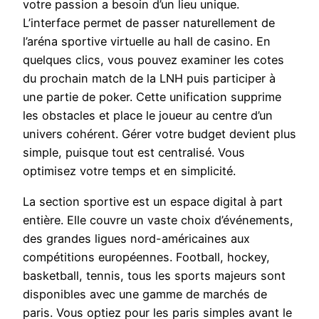
votre passion a besoin d’un lieu unique.
L’interface permet de passer naturellement de
l’aréna sportive virtuelle au hall de casino. En
quelques clics, vous pouvez examiner les cotes
du prochain match de la LNH puis participer à
une partie de poker. Cette unification supprime
les obstacles et place le joueur au centre d’un
univers cohérent. Gérer votre budget devient plus
simple, puisque tout est centralisé. Vous
optimisez votre temps et en simplicité.
La section sportive est un espace digital à part
entière. Elle couvre un vaste choix d’événements,
des grandes ligues nord-américaines aux
compétitions européennes. Football, hockey,
basketball, tennis, tous les sports majeurs sont
disponibles avec une gamme de marchés de
paris. Vous optiez pour les paris simples avant le