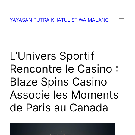
Lewati
ke
YAYASAN PUTRA KHATULISTIWA MALANG
konten
L’Univers Sportif
Rencontre le Casino :
Blaze Spins Casino
Associe les Moments
de Paris au Canada