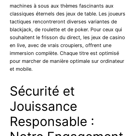
machines à sous aux thèmes fascinants aux
classiques éternels des jeux de table. Les joueurs
tactiques rencontreront diverses variantes de
blackjack, de roulette et de poker. Pour ceux qui
souhaitent le frisson du direct, les jeux de casino
en live, avec de vrais croupiers, offrent une
immersion complète. Chaque titre est optimisé
pour marcher de manière optimale sur ordinateur
et mobile.
Sécurité et
Jouissance
Responsable :