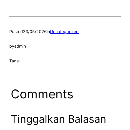
Posted
23/05/2026
in
Uncategorized
by
admin
Tags:
Comments
Tinggalkan Balasan