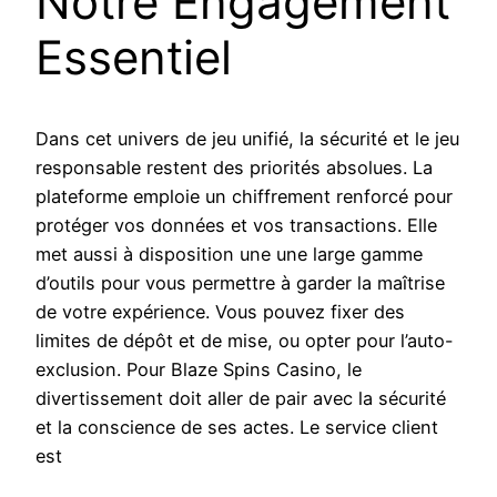
Notre Engagement
Essentiel
Dans cet univers de jeu unifié, la sécurité et le jeu
responsable restent des priorités absolues. La
plateforme emploie un chiffrement renforcé pour
protéger vos données et vos transactions. Elle
met aussi à disposition une une large gamme
d’outils pour vous permettre à garder la maîtrise
de votre expérience. Vous pouvez fixer des
limites de dépôt et de mise, ou opter pour l’auto-
exclusion. Pour Blaze Spins Casino, le
divertissement doit aller de pair avec la sécurité
et la conscience de ses actes. Le service client
est