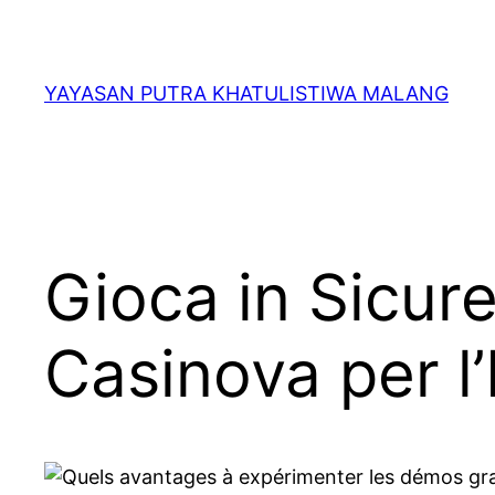
Lewati
ke
konten
YAYASAN PUTRA KHATULISTIWA MALANG
Gioca in Sicur
Casinova per l’I