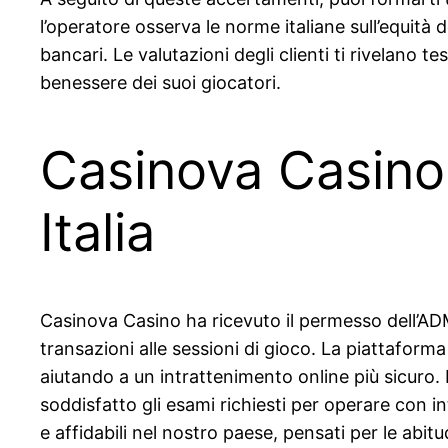
l’operatore osserva le norme italiane sull’equità de
bancari. Le valutazioni degli clienti ti rivelano t
benessere dei suoi giocatori.
Casinova Casino:
Italia
Casinova Casino ha ricevuto il permesso dell’ADM pe
transazioni alle sessioni di gioco. La piattaforma
aiutando a un intrattenimento online più sicuro.
soddisfatto gli esami richiesti per operare con in
e affidabili nel nostro paese, pensati per le abitud