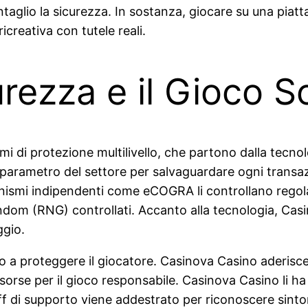
taglio la sicurezza. In sostanza, giocare su una piatt
creativa con tutele reali.
rezza e il Gioco S
i di protezione multilivello, che partono dalla tecnol
parametro del settore per salvaguardare ogni transazione
nismi indipendenti come eCOGRA li controllano regolar
andom (RNG) controllati. Accanto alla tecnologia, Cas
ggio.
to a proteggere il giocatore. Casinova Casino aderisce
orse per il gioco responsabile. Casinova Casino li ha in
aff di supporto viene addestrato per riconoscere sinto