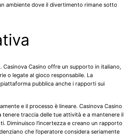
 un ambiente dove il divertimento rimane sotto
tiva
to. Casinova Casino offre un supporto in italiano,
arie o legate al gioco responsabile. La
 piattaforma pubblica anche i rapporti sui
rtamente e il processo è lineare. Casinova Casino
 tenere traccia delle tue attività e a mantenere il
anti. Diminuisco l’incertezza e creano un rapporto
videnziano che l’operatore considera seriamente