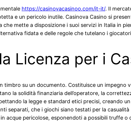
ndamentale
https://casinovacasinoo.com/it-it/
. Il merca
tetta e un pericolo inutile. Casinova Casino si present
 mette a disposizione i suoi servizi in Italia in pie
ernativa fidata e delle regole che tutelano i giocatori 
la Licenza per i Ca
un timbro su un documento. Costituisce un impegno veri
tano la solidità finanziaria dell’operatore, la correttez
spettando la legge e standard etici precisi, creando u
nti separati, che i giochi siano testati per la casualità
 in acque pericolose, esponendoti a possibili truffe 