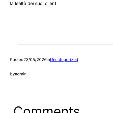
la lealtà dei suoi clienti.
Posted
23/05/2026
in
Uncategorized
by
admin
Comments