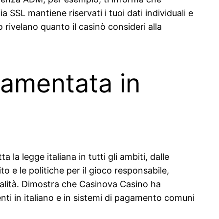
ia SSL mantiene riservati i tuoi dati individuali e
o rivelano quanto il casinò consideri alla
lamentata in
la legge italiana in tutti gli ambiti, dalle
to e le politiche per il gioco responsabile,
malità. Dimostra che Casinova Casino ha
ienti in italiano e in sistemi di pagamento comuni