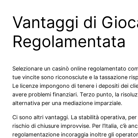
Vantaggi di Gioc
Regolamentata
Selezionare un casinò online regolamentato come 
tue vincite sono riconosciute e la tassazione risp
Le licenze impongono di tenere i depositi dei clie
avere problemi finanziari. Terzo punto, la risoluzi
alternativa per una mediazione imparziale.
Ci sono altri vantaggi. La stabilità operativa, p
rischio di chiusure improvvise. Per l’Italia, c’è an
regolamentazione incoraggia inoltre gli operato