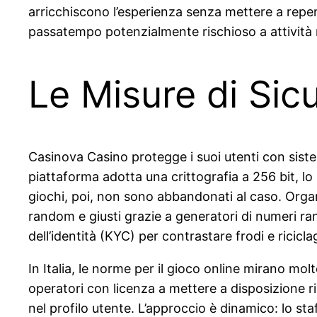
arricchiscono l’esperienza senza mettere a repen
passatempo potenzialmente rischioso a attività ri
Le Misure di Sicu
Casinova Casino protegge i suoi utenti con sistem
piattaforma adotta una crittografia a 256 bit, lo 
giochi, poi, non sono abbandonati al caso. Orga
random e giusti grazie a generatori di numeri r
dell’identità (KYC) per contrastare frodi e ricicla
In Italia, le norme per il gioco online mirano mol
operatori con licenza a mettere a disposizione ris
nel profilo utente. L’approccio è dinamico: lo st