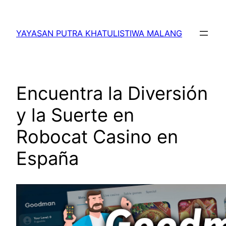
Lewati
ke
YAYASAN PUTRA KHATULISTIWA MALANG
konten
Encuentra la Diversión
y la Suerte en
Robocat Casino en
España