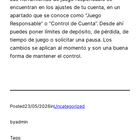
encuentran en los ajustes de tu cuenta, en un
apartado que se conoce como “Juego
Responsable” o “Control de Cuenta”. Desde ahí
puedes poner límites de depósito, de pérdida, de
tiempo de juego o solicitar una pausa. Los
cambios se aplican al momento y son una buena
forma de mantener el control.
Posted
23/05/2026
in
Uncategorized
by
admin
Tags: