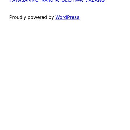
YAYASAN PUTRA KHATULISTIWA MALANG
Proudly powered by
WordPress