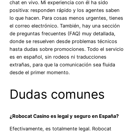
chat en vivo. Mi experiencia con él ha sido
positiva: responden rápido y los agentes saben
lo que hacen. Para cosas menos urgentes, tienes
el correo electrónico. También, hay una sección
de preguntas frecuentes (FAQ) muy detallada,
donde se resuelven desde problemas técnicos
hasta dudas sobre promociones. Todo el servicio
es en español, sin rodeos ni traducciones
extrañas, para que la comunicación sea fluida
desde el primer momento.
Dudas comunes
¿Robocat Casino es legal y seguro en España?
Efectivamente, es totalmente legal. Robocat