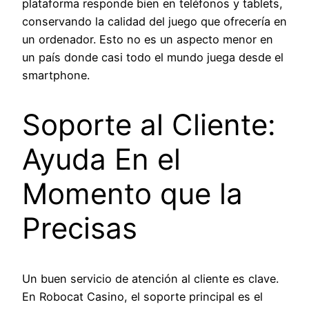
plataforma responde bien en teléfonos y tablets,
conservando la calidad del juego que ofrecería en
un ordenador. Esto no es un aspecto menor en
un país donde casi todo el mundo juega desde el
smartphone.
Soporte al Cliente:
Ayuda En el
Momento que la
Precisas
Un buen servicio de atención al cliente es clave.
En Robocat Casino, el soporte principal es el