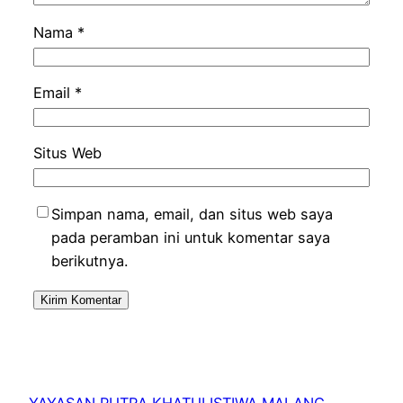
Nama
*
Email
*
Situs Web
Simpan nama, email, dan situs web saya
pada peramban ini untuk komentar saya
berikutnya.