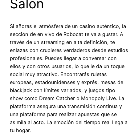
Salón
Si añoras el atmósfera de un casino auténtico, la
sección de en vivo de Robocat te va a gustar. A
través de un streaming en alta definición, te
enlazas con crupieres verdaderos desde estudios
profesionales. Puedes llegar a conversar con
ellos y con otros usuarios, lo que le da un toque
social muy atractivo. Encontrarás ruletas
europeas, estadounidenses y exprés, mesas de
blackjack con límites variados, y juegos tipo
show como Dream Catcher o Monopoly Live. La
plataforma asegura una transmisión continua y
una plataforma para realizar apuestas que se
asimila al acto. La emoción del tiempo real llega a
tu hogar.