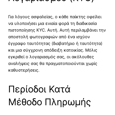
Για λόγους ασφαλείας, ο κάθε παίκτης οφείλει
να υλοποιήσει μια ενιαία φορά τη διαδικασία
πιστοποίησης KYC. Αυτή. Αυτή περιλαμβάνει την
αποστολή φωτογραφιών από ένα ισχύον
έγγραφο ταυτότητας (διαβατήριο ή ταυτότητα)
και μια σύγχρονη απόδειξη κατοικίας. Μόλις
εγκριθεί ο λογαριασμός σας, οι ακόλουθες
αναλήψεις σας θα πραγματοποιούνται χωρίς
καθυστερήσεις.
Περίοδοι Κατά
Μέθοδο Πληρωμής