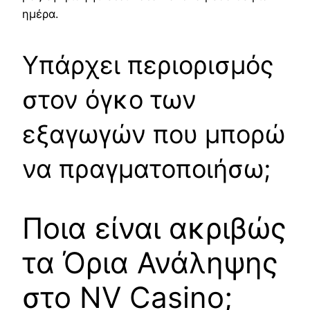
ημέρα.
Υπάρχει περιορισμός
στον όγκο των
εξαγωγών που μπορώ
να πραγματοποιήσω;
Ποια είναι ακριβώς
τα Όρια Ανάληψης
στο NV Casino;