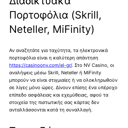
Διαδικτυακά
Πορτοφόλια (Skrill,
Neteller, MiFinity)
Αν αναζητάτε για ταχύτητα, τα ηλεκτρονικά
πορτοφόλια είναι η καλύτερη απάντηση
https://casinoonv.com/el-gr/
. Στο NV Casino, οι
αναλήψεις μέσω Skrill, Neteller ή MiFinity
μπορούν να είναι στιγμιαίες ή να ολοκληρωθούν
σε λίγες μόνο ώρες. Δίνουν επίσης ένα υπέροχο
επίπεδο ασφάλειας και εχεμύθειας, αφού τα
στοιχεία της πιστωτικής σας κάρτας δεν
ανταλλάσσονται κατά τη συναλλαγή.