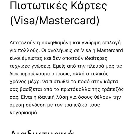
Πιστωτικές Κάρτες
(Visa/Mastercard)
Αποτελούν η συνηθισμένη και γνώριμη επιλογή
για πολλούς. Οι αναλήψεις σε Visa ή Mastercard
είναι έμπιστες και δεν απαιτούν ιδιαίτερες
τεχνικές γνώσεις. Εμείς από την πλευρά μας τις
διεκπεραιώνουμε αμέσως, αλλά ο τελικός
χρόνος μέχρι να πιστωθεί το ποσό στην κάρτα
σας βασίζεται από τα πρωτόκολλα της τράπεζάς
σας. Είναι η ιδανική λύση για όσους θέλουν την
άμεση σύνδεση με τον τραπεζικό τους
λογαριασμό.