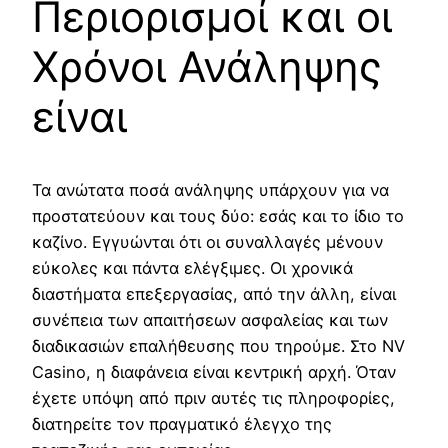
Περιορισμοί και οι
Χρόνοι Ανάληψης
είναι
Τα ανώτατα ποσά ανάληψης υπάρχουν για να
προστατεύουν και τους δύο: εσάς και το ίδιο το
καζίνο. Εγγυώνται ότι οι συναλλαγές μένουν
εύκολες και πάντα ελέγξιμες. Οι χρονικά
διαστήματα επεξεργασίας, από την άλλη, είναι
συνέπεια των απαιτήσεων ασφαλείας και των
διαδικασιών επαλήθευσης που τηρούμε. Στο NV
Casino, η διαφάνεια είναι κεντρική αρχή. Όταν
έχετε υπόψη από πριν αυτές τις πληροφορίες,
διατηρείτε τον πραγματικό έλεγχο της