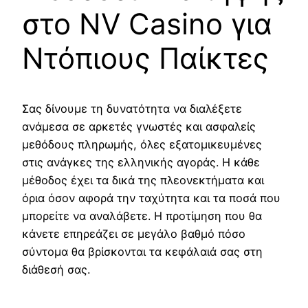
στο NV Casino για
Ντόπιους Παίκτες
Σας δίνουμε τη δυνατότητα να διαλέξετε
ανάμεσα σε αρκετές γνωστές και ασφαλείς
μεθόδους πληρωμής, όλες εξατομικευμένες
στις ανάγκες της ελληνικής αγοράς. Η κάθε
μέθοδος έχει τα δικά της πλεονεκτήματα και
όρια όσον αφορά την ταχύτητα και τα ποσά που
μπορείτε να αναλάβετε. Η προτίμηση που θα
κάνετε επηρεάζει σε μεγάλο βαθμό πόσο
σύντομα θα βρίσκονται τα κεφάλαιά σας στη
διάθεσή σας.