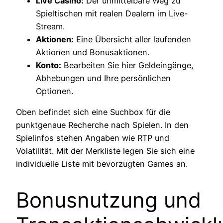
Live Casino:
Der unmittelbare Weg zu
Spieltischen mit realen Dealern im Live-
Stream.
Aktionen:
Eine Übersicht aller laufenden
Aktionen und Bonusaktionen.
Konto:
Bearbeiten Sie hier Geldeingänge,
Abhebungen und Ihre persönlichen
Optionen.
Oben befindet sich eine Suchbox für die
punktgenaue Recherche nach Spielen. In den
Spielinfos stehen Angaben wie RTP und
Volatilität. Mit der Merkliste legen Sie sich eine
individuelle Liste mit bevorzugten Games an.
Bonusnutzung und