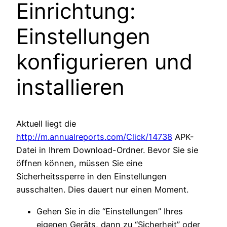
Einrichtung:
Einstellungen
konfigurieren und
installieren
Aktuell liegt die
http://m.annualreports.com/Click/14738
APK-
Datei in Ihrem Download-Ordner. Bevor Sie sie
öffnen können, müssen Sie eine
Sicherheitssperre in den Einstellungen
ausschalten. Dies dauert nur einen Moment.
Gehen Sie in die “Einstellungen” Ihres
eigenen Geräts, dann zu “Sicherheit” oder