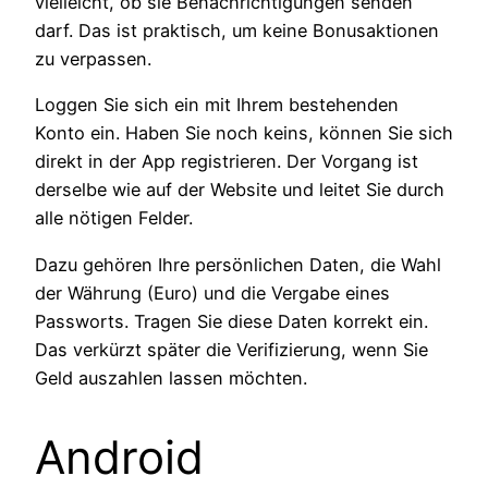
vielleicht, ob sie Benachrichtigungen senden
darf. Das ist praktisch, um keine Bonusaktionen
zu verpassen.
Loggen Sie sich ein mit Ihrem bestehenden
Konto ein. Haben Sie noch keins, können Sie sich
direkt in der App registrieren. Der Vorgang ist
derselbe wie auf der Website und leitet Sie durch
alle nötigen Felder.
Dazu gehören Ihre persönlichen Daten, die Wahl
der Währung (Euro) und die Vergabe eines
Passworts. Tragen Sie diese Daten korrekt ein.
Das verkürzt später die Verifizierung, wenn Sie
Geld auszahlen lassen möchten.
Android