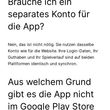
Brauche ich ein
separates Konto für
die App?
Nein, das ist nicht nötig. Sie nutzen dasselbe
Konto wie für die Website. Ihre Login-Daten, Ihr
Guthaben und Ihr Spielverlauf sind auf beiden
Plattformen identisch und synchron.
Aus welchem Grund
gibt es die App nicht
im Google Play Store