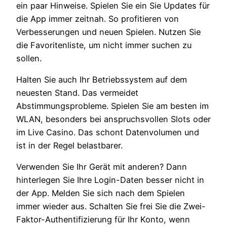
ein paar Hinweise. Spielen Sie ein Sie Updates für
die App immer zeitnah. So profitieren von
Verbesserungen und neuen Spielen. Nutzen Sie
die Favoritenliste, um nicht immer suchen zu
sollen.
Halten Sie auch Ihr Betriebssystem auf dem
neuesten Stand. Das vermeidet
Abstimmungsprobleme. Spielen Sie am besten im
WLAN, besonders bei anspruchsvollen Slots oder
im Live Casino. Das schont Datenvolumen und
ist in der Regel belastbarer.
Verwenden Sie Ihr Gerät mit anderen? Dann
hinterlegen Sie Ihre Login-Daten besser nicht in
der App. Melden Sie sich nach dem Spielen
immer wieder aus. Schalten Sie frei Sie die Zwei-
Faktor-Authentifizierung für Ihr Konto, wenn