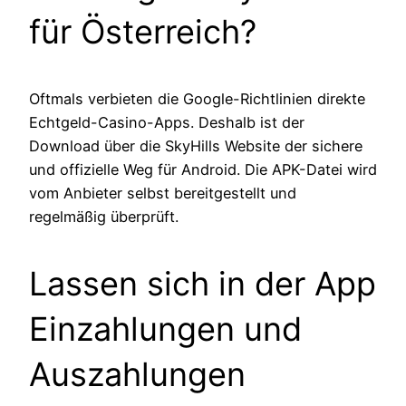
für Österreich?
Oftmals verbieten die Google-Richtlinien direkte
Echtgeld-Casino-Apps. Deshalb ist der
Download über die SkyHills Website der sichere
und offizielle Weg für Android. Die APK-Datei wird
vom Anbieter selbst bereitgestellt und
regelmäßig überprüft.
Lassen sich in der App
Einzahlungen und
Auszahlungen