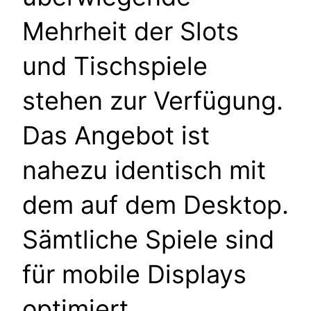
Mehrheit der Slots
und Tischspiele
stehen zur Verfügung.
Das Angebot ist
nahezu identisch mit
dem auf dem Desktop.
Sämtliche Spiele sind
für mobile Displays
optimiert.