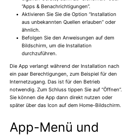
“Apps & Benachrichtigungen”.
Aktivieren Sie Sie die Option “Installation
aus unbekannten Quellen erlauben” oder
ähnlich.
Befolgen Sie den Anweisungen auf dem
Bildschirm, um die Installation
durchzuführen.
Die App verlangt während der Installation nach
ein paar Berechtigungen, zum Beispiel für den
Internetzugang. Das ist für den Betrieb
notwendig. Zum Schluss tippen Sie auf “Öffnen”.
Sie können die App dann direkt nutzen oder
später über das Icon auf dem Home-Bildschirm.
App-Menü und