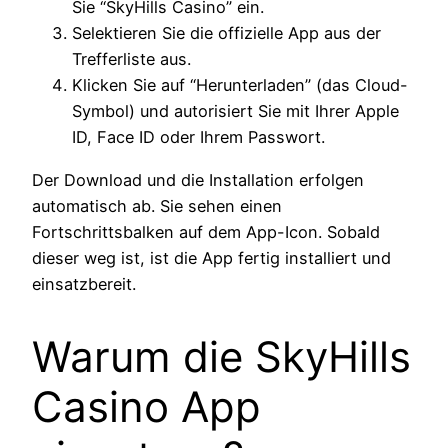
Sie “SkyHills Casino” ein.
Selektieren Sie die offizielle App aus der
Trefferliste aus.
Klicken Sie auf “Herunterladen” (das Cloud-
Symbol) und autorisiert Sie mit Ihrer Apple
ID, Face ID oder Ihrem Passwort.
Der Download und die Installation erfolgen
automatisch ab. Sie sehen einen
Fortschrittsbalken auf dem App-Icon. Sobald
dieser weg ist, ist die App fertig installiert und
einsatzbereit.
Warum die SkyHills
Casino App