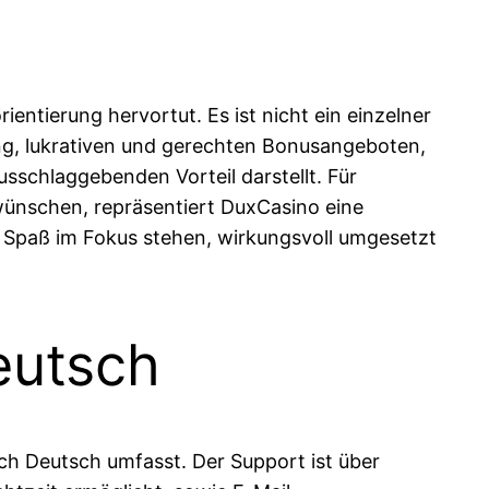
entierung hervortut. Es ist nicht ein einzelner
ung, lukrativen und gerechten Bonusangeboten,
sschlaggebenden Vorteil darstellt. Für
wünschen, repräsentiert DuxCasino eine
nd Spaß im Fokus stehen, wirkungsvoll umgesetzt
eutsch
h Deutsch umfasst. Der Support ist über