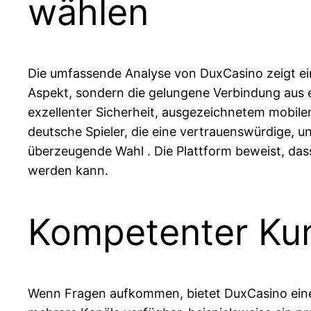
wählen
Die umfassende Analyse von DuxCasino zeigt eine 
Aspekt, sondern die gelungene Verbindung aus e
exzellenter Sicherheit, ausgezeichnetem mobile
deutsche Spieler, die eine vertrauenswürdige,
überzeugende Wahl . Die Plattform beweist, dass
werden kann.
Kompetenter Kun
Wenn Fragen aufkommen, bietet DuxCasino einen