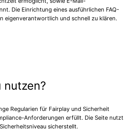
chtzeit ermöglicht, sowie E-Mail-
t. Die Einrichtung eines ausführlichen FAQ-
n eigenverantwortlich und schnell zu klären.
u nutzen?
nge Regularien für Fairplay und Sicherheit
mpliance-Anforderungen erfüllt. Die Seite nutzt
icherheitsniveau sicherstellt.