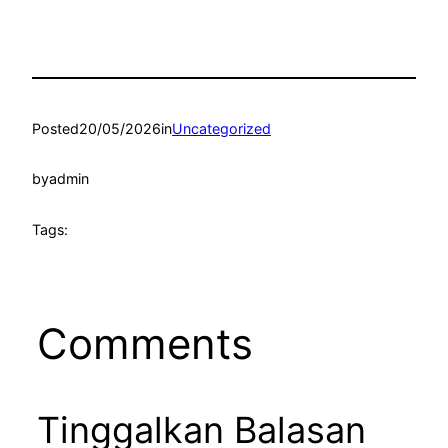
Posted
20/05/2026
in
Uncategorized
by
admin
Tags:
Comments
Tinggalkan Balasan