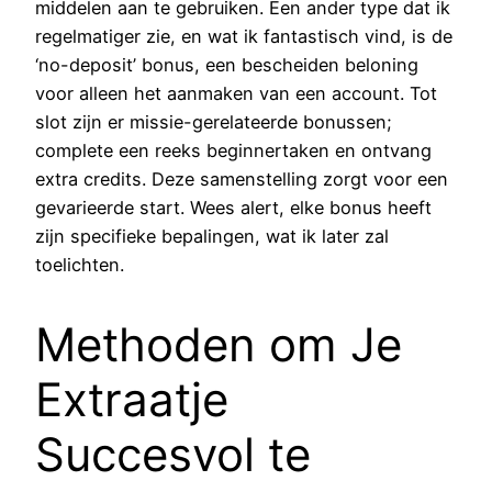
middelen aan te gebruiken. Een ander type dat ik
regelmatiger zie, en wat ik fantastisch vind, is de
‘no-deposit’ bonus, een bescheiden beloning
voor alleen het aanmaken van een account. Tot
slot zijn er missie-gerelateerde bonussen;
complete een reeks beginnertaken en ontvang
extra credits. Deze samenstelling zorgt voor een
gevarieerde start. Wees alert, elke bonus heeft
zijn specifieke bepalingen, wat ik later zal
toelichten.
Methoden om Je
Extraatje
Succesvol te