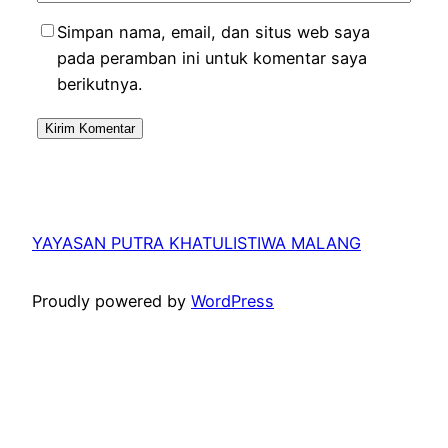
Simpan nama, email, dan situs web saya
pada peramban ini untuk komentar saya
berikutnya.
YAYASAN PUTRA KHATULISTIWA MALANG
Proudly powered by
WordPress