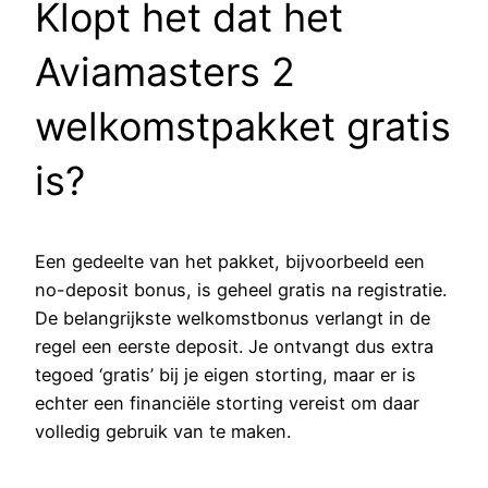
Klopt het dat het
Aviamasters 2
welkomstpakket gratis
is?
Een gedeelte van het pakket, bijvoorbeeld een
no-deposit bonus, is geheel gratis na registratie.
De belangrijkste welkomstbonus verlangt in de
regel een eerste deposit. Je ontvangt dus extra
tegoed ‘gratis’ bij je eigen storting, maar er is
echter een financiële storting vereist om daar
volledig gebruik van te maken.