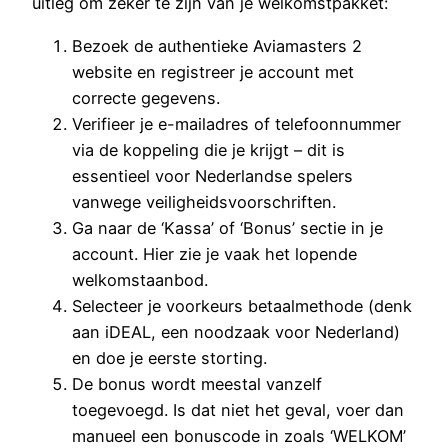
uitleg om zeker te zijn van je welkomstpakket:
Bezoek de authentieke Aviamasters 2
website en registreer je account met
correcte gegevens.
Verifieer je e-mailadres of telefoonnummer
via de koppeling die je krijgt – dit is
essentieel voor Nederlandse spelers
vanwege veiligheidsvoorschriften.
Ga naar de ‘Kassa’ of ‘Bonus’ sectie in je
account. Hier zie je vaak het lopende
welkomstaanbod.
Selecteer je voorkeurs betaalmethode (denk
aan iDEAL, een noodzaak voor Nederland)
en doe je eerste storting.
De bonus wordt meestal vanzelf
toegevoegd. Is dat niet het geval, voer dan
manueel een bonuscode in zoals ‘WELKOM’