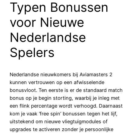
Typen Bonussen
voor Nieuwe
Nederlandse
Spelers
Nederlandse nieuwkomers bij Aviamasters 2
kunnen vertrouwen op een afwisselende
bonusvloot. Ten eerste is er de standaard match
bonus op je begin storting, waarbij je inleg met
een flink percentage wordt verhoogd. Daarnaast
kom je vaak ‘free spin’ bonussen tegen het lijf,
uitstekend om nieuwe vliegtuigmodules of
upgrades te activeren zonder je persoonlijke