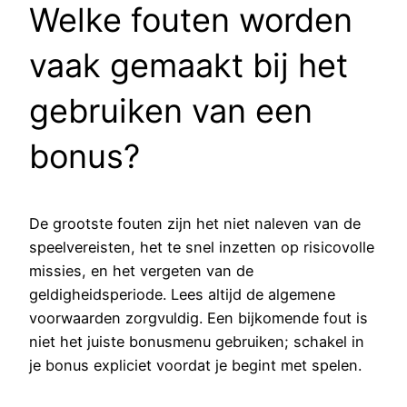
Welke fouten worden
vaak gemaakt bij het
gebruiken van een
bonus?
De grootste fouten zijn het niet naleven van de
speelvereisten, het te snel inzetten op risicovolle
missies, en het vergeten van de
geldigheidsperiode. Lees altijd de algemene
voorwaarden zorgvuldig. Een bijkomende fout is
niet het juiste bonusmenu gebruiken; schakel in
je bonus expliciet voordat je begint met spelen.