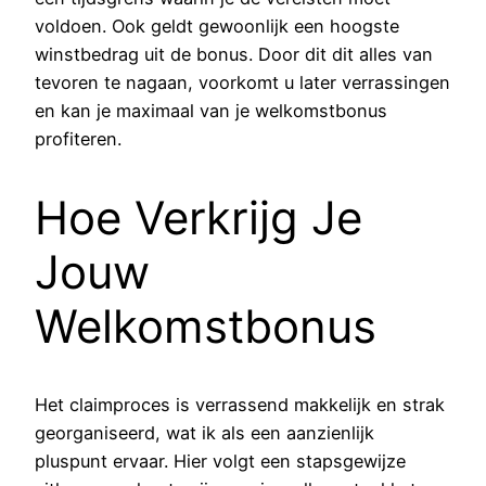
voldoen. Ook geldt gewoonlijk een hoogste
winstbedrag uit de bonus. Door dit dit alles van
tevoren te nagaan, voorkomt u later verrassingen
en kan je maximaal van je welkomstbonus
profiteren.
Hoe Verkrijg Je
Jouw
Welkomstbonus
Het claimproces is verrassend makkelijk en strak
georganiseerd, wat ik als een aanzienlijk
pluspunt ervaar. Hier volgt een stapsgewijze