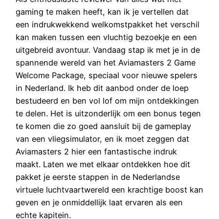
gaming te maken heeft, kan ik je vertellen dat
een indrukwekkend welkomstpakket het verschil
kan maken tussen een vluchtig bezoekje en een
uitgebreid avontuur. Vandaag stap ik met je in de
spannende wereld van het Aviamasters 2 Game
Welcome Package, speciaal voor nieuwe spelers
in Nederland. Ik heb dit aanbod onder de loep
bestudeerd en ben vol lof om mijn ontdekkingen
te delen. Het is uitzonderlijk om een bonus tegen
te komen die zo goed aansluit bij de gameplay
van een vliegsimulator, en ik moet zeggen dat
Aviamasters 2 hier een fantastische indruk
maakt. Laten we met elkaar ontdekken hoe dit
pakket je eerste stappen in de Nederlandse
virtuele luchtvaartwereld een krachtige boost kan
geven en je onmiddellijk laat ervaren als een
echte kapitein.