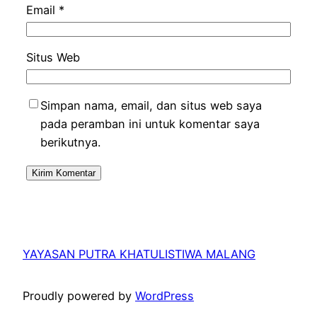
Email
*
Situs Web
Simpan nama, email, dan situs web saya
pada peramban ini untuk komentar saya
berikutnya.
YAYASAN PUTRA KHATULISTIWA MALANG
Proudly powered by
WordPress