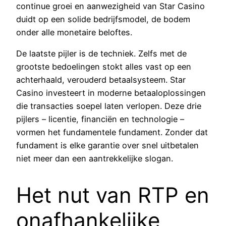
continue groei en aanwezigheid van Star Casino
duidt op een solide bedrijfsmodel, de bodem
onder alle monetaire beloftes.
De laatste pijler is de techniek. Zelfs met de
grootste bedoelingen stokt alles vast op een
achterhaald, verouderd betaalsysteem. Star
Casino investeert in moderne betaaloplossingen
die transacties soepel laten verlopen. Deze drie
pijlers – licentie, financiën en technologie –
vormen het fundamentele fundament. Zonder dat
fundament is elke garantie over snel uitbetalen
niet meer dan een aantrekkelijke slogan.
Het nut van RTP en
onafhankelijke