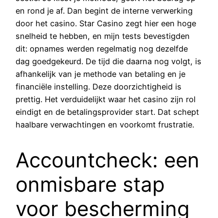
en rond je af. Dan begint de interne verwerking
door het casino. Star Casino zegt hier een hoge
snelheid te hebben, en mijn tests bevestigden
dit: opnames werden regelmatig nog dezelfde
dag goedgekeurd. De tijd die daarna nog volgt, is
afhankelijk van je methode van betaling en je
financiële instelling. Deze doorzichtigheid is
prettig. Het verduidelijkt waar het casino zijn rol
eindigt en de betalingsprovider start. Dat schept
haalbare verwachtingen en voorkomt frustratie.
Accountcheck: een
onmisbare stap
voor bescherming