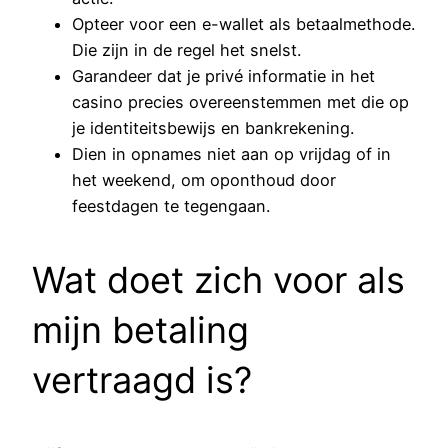
Opteer voor een e-wallet als betaalmethode.
Die zijn in de regel het snelst.
Garandeer dat je privé informatie in het
casino precies overeenstemmen met die op
je identiteitsbewijs en bankrekening.
Dien in opnames niet aan op vrijdag of in
het weekend, om oponthoud door
feestdagen te tegengaan.
Wat doet zich voor als
mijn betaling
vertraagd is?