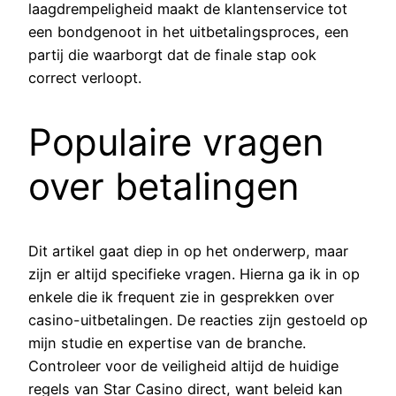
laagdrempeligheid maakt de klantenservice tot
een bondgenoot in het uitbetalingsproces, een
partij die waarborgt dat de finale stap ook
correct verloopt.
Populaire vragen
over betalingen
Dit artikel gaat diep in op het onderwerp, maar
zijn er altijd specifieke vragen. Hierna ga ik in op
enkele die ik frequent zie in gesprekken over
casino-uitbetalingen. De reacties zijn gestoeld op
mijn studie en expertise van de branche.
Controleer voor de veiligheid altijd de huidige
regels van Star Casino direct, want beleid kan