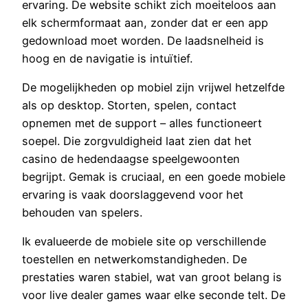
ervaring. De website schikt zich moeiteloos aan
elk schermformaat aan, zonder dat er een app
gedownload moet worden. De laadsnelheid is
hoog en de navigatie is intuïtief.
De mogelijkheden op mobiel zijn vrijwel hetzelfde
als op desktop. Storten, spelen, contact
opnemen met de support – alles functioneert
soepel. Die zorgvuldigheid laat zien dat het
casino de hedendaagse speelgewoonten
begrijpt. Gemak is cruciaal, en een goede mobiele
ervaring is vaak doorslaggevend voor het
behouden van spelers.
Ik evalueerde de mobiele site op verschillende
toestellen en netwerkomstandigheden. De
prestaties waren stabiel, wat van groot belang is
voor live dealer games waar elke seconde telt. De