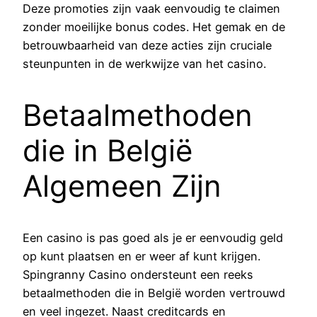
Deze promoties zijn vaak eenvoudig te claimen
zonder moeilijke bonus codes. Het gemak en de
betrouwbaarheid van deze acties zijn cruciale
steunpunten in de werkwijze van het casino.
Betaalmethoden
die in België
Algemeen Zijn
Een casino is pas goed als je er eenvoudig geld
op kunt plaatsen en er weer af kunt krijgen.
Spingranny Casino ondersteunt een reeks
betaalmethoden die in België worden vertrouwd
en veel ingezet. Naast creditcards en