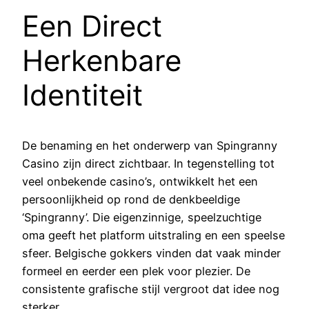
Een Direct
Herkenbare
Identiteit
De benaming en het onderwerp van Spingranny
Casino zijn direct zichtbaar. In tegenstelling tot
veel onbekende casino’s, ontwikkelt het een
persoonlijkheid op rond de denkbeeldige
‘Spingranny’. Die eigenzinnige, speelzuchtige
oma geeft het platform uitstraling en een speelse
sfeer. Belgische gokkers vinden dat vaak minder
formeel en eerder een plek voor plezier. De
consistente grafische stijl vergroot dat idee nog
sterker.