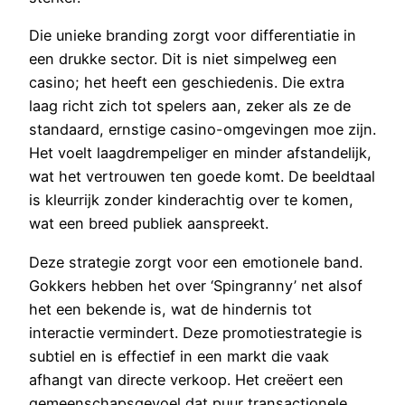
Die unieke branding zorgt voor differentiatie in
een drukke sector. Dit is niet simpelweg een
casino; het heeft een geschiedenis. Die extra
laag richt zich tot spelers aan, zeker als ze de
standaard, ernstige casino-omgevingen moe zijn.
Het voelt laagdrempeliger en minder afstandelijk,
wat het vertrouwen ten goede komt. De beeldtaal
is kleurrijk zonder kinderachtig over te komen,
wat een breed publiek aanspreekt.
Deze strategie zorgt voor een emotionele band.
Gokkers hebben het over ‘Spingranny’ net alsof
het een bekende is, wat de hindernis tot
interactie vermindert. Deze promotiestrategie is
subtiel en is effectief in een markt die vaak
afhangt van directe verkoop. Het creëert een
gemeenschapsgevoel dat puur transactionele