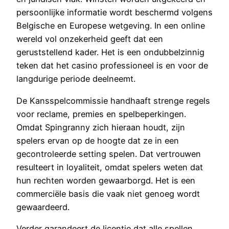
persoonlijke informatie wordt beschermd volgens
Belgische en Europese wetgeving. In een online
wereld vol onzekerheid geeft dat een
geruststellend kader. Het is een ondubbelzinnig
teken dat het casino professioneel is en voor de
langdurige periode deelneemt.
De Kansspelcommissie handhaaft strenge regels
voor reclame, premies en spelbeperkingen.
Omdat Spingranny zich hieraan houdt, zijn
spelers ervan op de hoogte dat ze in een
gecontroleerde setting spelen. Dat vertrouwen
resulteert in loyaliteit, omdat spelers weten dat
hun rechten worden gewaarborgd. Het is een
commerciële basis die vaak niet genoeg wordt
gewaardeerd.
Verder garandeert de licentie dat alle spellen