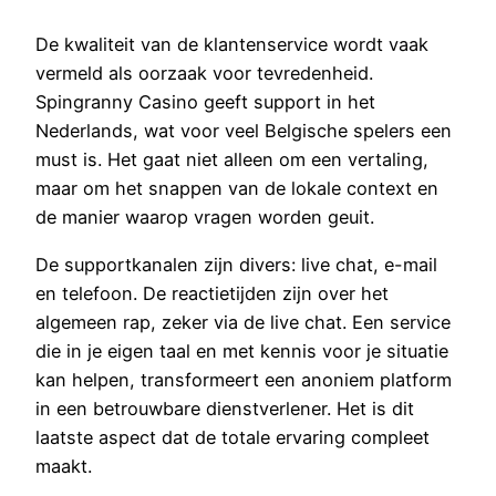
De kwaliteit van de klantenservice wordt vaak
vermeld als oorzaak voor tevredenheid.
Spingranny Casino geeft support in het
Nederlands, wat voor veel Belgische spelers een
must is. Het gaat niet alleen om een vertaling,
maar om het snappen van de lokale context en
de manier waarop vragen worden geuit.
De supportkanalen zijn divers: live chat, e-mail
en telefoon. De reactietijden zijn over het
algemeen rap, zeker via de live chat. Een service
die in je eigen taal en met kennis voor je situatie
kan helpen, transformeert een anoniem platform
in een betrouwbare dienstverlener. Het is dit
laatste aspect dat de totale ervaring compleet
maakt.