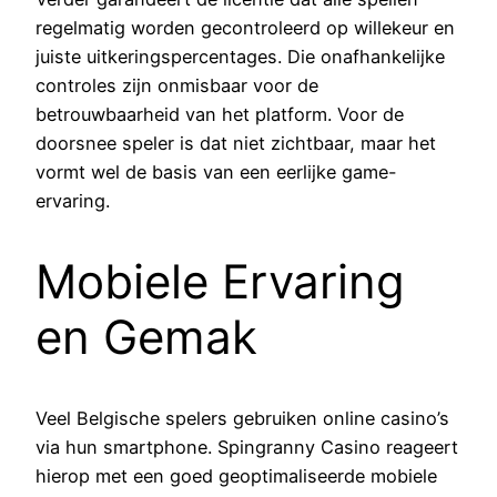
regelmatig worden gecontroleerd op willekeur en
juiste uitkeringspercentages. Die onafhankelijke
controles zijn onmisbaar voor de
betrouwbaarheid van het platform. Voor de
doorsnee speler is dat niet zichtbaar, maar het
vormt wel de basis van een eerlijke game-
ervaring.
Mobiele Ervaring
en Gemak
Veel Belgische spelers gebruiken online casino’s
via hun smartphone. Spingranny Casino reageert
hierop met een goed geoptimaliseerde mobiele