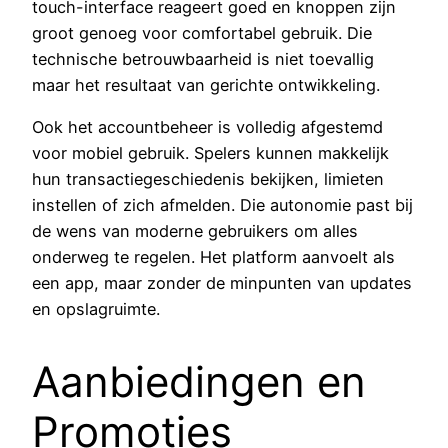
touch-interface reageert goed en knoppen zijn
groot genoeg voor comfortabel gebruik. Die
technische betrouwbaarheid is niet toevallig
maar het resultaat van gerichte ontwikkeling.
Ook het accountbeheer is volledig afgestemd
voor mobiel gebruik. Spelers kunnen makkelijk
hun transactiegeschiedenis bekijken, limieten
instellen of zich afmelden. Die autonomie past bij
de wens van moderne gebruikers om alles
onderweg te regelen. Het platform aanvoelt als
een app, maar zonder de minpunten van updates
en opslagruimte.
Aanbiedingen en
Promoties