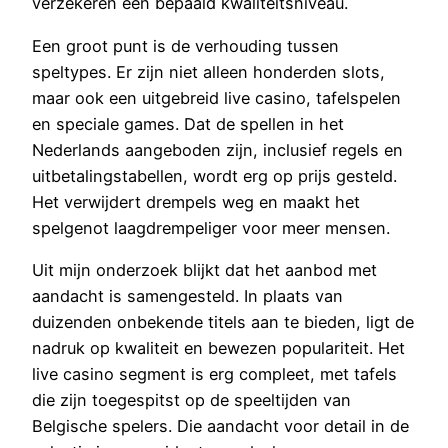
verzekeren een bepaald kwaliteitsniveau.
Een groot punt is de verhouding tussen
speltypes. Er zijn niet alleen honderden slots,
maar ook een uitgebreid live casino, tafelspelen
en speciale games. Dat de spellen in het
Nederlands aangeboden zijn, inclusief regels en
uitbetalingstabellen, wordt erg op prijs gesteld.
Het verwijdert drempels weg en maakt het
spelgenot laagdrempeliger voor meer mensen.
Uit mijn onderzoek blijkt dat het aanbod met
aandacht is samengesteld. In plaats van
duizenden onbekende titels aan te bieden, ligt de
nadruk op kwaliteit en bewezen populariteit. Het
live casino segment is erg compleet, met tafels
die zijn toegespitst op de speeltijden van
Belgische spelers. Die aandacht voor detail in de