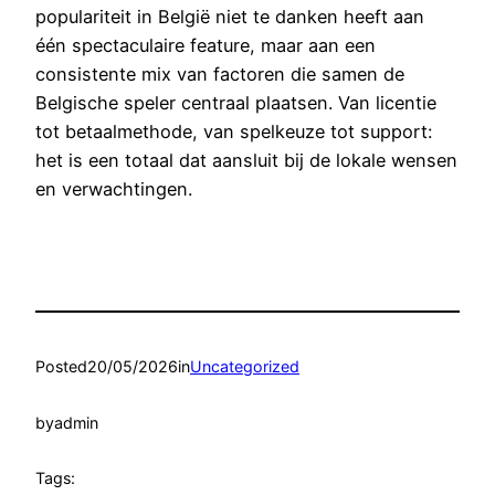
populariteit in België niet te danken heeft aan
één spectaculaire feature, maar aan een
consistente mix van factoren die samen de
Belgische speler centraal plaatsen. Van licentie
tot betaalmethode, van spelkeuze tot support:
het is een totaal dat aansluit bij de lokale wensen
en verwachtingen.
Posted
20/05/2026
in
Uncategorized
by
admin
Tags: